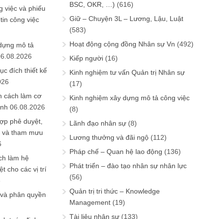
BSC, OKR, …)
(616)
 việc và phiếu
Giữ – Chuyện 3L – Lương, Lậu, Luật
tin công việc
(583)
Hoạt động cộng đồng Nhân sự Vn
(492)
 dựng mô tả
06.08.2026
Kiếp người
(16)
ục đích thiết kế
Kinh nghiệm tư vấn Quản trị Nhân sự
026
(17)
n cách làm cơ
Kinh nghiệm xây dựng mô tả công việc
anh
06.08.2026
(8)
ợp phê duyệt,
Lãnh đạo nhân sự
(8)
in và tham mưu
Lương thưởng và đãi ngộ
(112)
6
Pháp chế – Quan hệ lao động
(136)
ch làm hệ
Phát triển – đào tạo nhân sự nhân lực
t cho các vị trí
(56)
6
Quản trị tri thức – Knowledge
 và phân quyền
Management
(19)
Tài liệu nhân sự
(133)