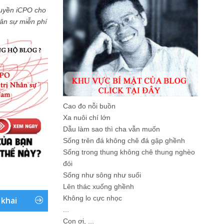
uyền iCPO cho
Nhân sự miễn phí
Cao đo nỗi buồn
Xa nuôi chí lớn
Dẫu làm sao thì cha vẫn muốn
Sống trên đá không chê đá gập ghềnh
Sống trong thung không chê thung nghèo
đói
Sống như sông như suối
Lên thác xuống ghềnh
Không lo cực nhọc
 khai
...
Con ơi, ...