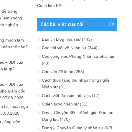
Cách làm KPI
;
 đề trong
n “em không
Các bài viết của tôi
anh nghiệp
Bản tin Blog nhân sự
(443)
ưng muốn làm
hì nên thế nào?
Các bài viết về Nhân sự
(344)
Các công việc Phòng Nhân sự phải làm
ệc – JD) của
(43)
n là gì?
Các vấn đề khác
(258)
Cách thức tăng thu nhập trong nghề
ệc – JD) của
Nhân sự
(31)
 phó giám đốc
Cách viết đơn xin thôi việc
(17)
?
07.08.2026
Chiến lược nhân sự
(51)
n từ, thuật ngữ
Dạy – Chuyện 3Đ – Đánh giá, Đào tạo,
07.08.2026
Động lực
(470)
ả công việc
Dùng – Chuyện Quản lý nhân sự (KPI,