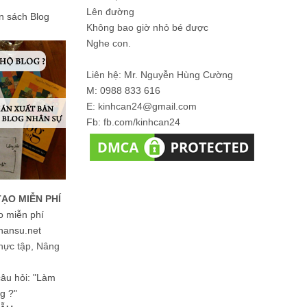
Lên đường
ản sách Blog
Không bao giờ nhỏ bé được
Nghe con.
Liên hệ: Mr. Nguyễn Hùng Cường
M: 0988 833 616
E: kinhcan24@gmail.com
Fb: fb.com/kinhcan24
TẠO MIỄN PHÍ
o miễn phí
hansu.net
hực tập, Nâng
 câu hỏi: "Làm
g ?"