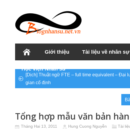
Giới thiệu
Tài liệu về nhân sự
Học viện Nhân sư
[Dịch] Thuật ngữ FTE – full time equivalent – Đại
gian cố định
Bà
Tổng hợp mẫu văn bản hàn
Tháng Hai 13, 2011
Hung Cuong Nguyễn
Tài li