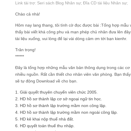
Link tài trợ:
Seri sách Blog Nhân sự
; Đĩa CD
tài liệu Nhân sự
;
Chào cả nhà!
Hôm nay lang thang, tôi tình cờ đọc được bài :Tổng hợp mẫu 
thấy bài viết khá công phu và mạn phép chủ nhân đưa lên đây
tài liệu xuống, vui lòng để lại vài dòng cảm ơn tới bạn kienhr.
Trân trọng!
******
Đây là tổng hợp những mẫu văn bản thông dụng trong các cơ
nhiều nguồn. Rất cần thiết cho nhân viên văn phòng. Bạn thấy c
sẽ tự động Download về cho bạn.
1. Giải quyết thuyên chuyển viên chức 2005.
2. HD hồ sơ thành lập cơ sở ngoại ngữ tin học.
3. HD hồ sơ thành lập trường mầm non công lập.
4. HD hồ sơ thành lập trường mầm non ngoài công lập.
5. HD kê khai nộp thuế nhà đất.
6. HD quyết toán thuế thu nhập.