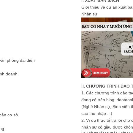
I. XUẤT BẢN SÁCH
Giới thiệu về dự án xuất b
Nhân sự
văn phòng đại diện
inh doanh.
II. CHƯƠNG TRÌNH ĐÀO 
1.
Các chương trình đào tạ
đang có trên blog: daotaon
(Nghề Nhân sự, Sinh viên t
cao thu nhập ...)
oàn cơ sở.
2.
Ví dụ thực tế trả lời cho
nhân sự có giàu được khôn
ng.