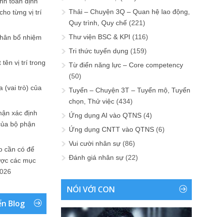
ính toán định
Thải – Chuyện 3Q – Quan hệ lao động,
ho từng vị trí
Quy trình, Quy chế
(221)
Thư viện BSC & KPI
(116)
phân bổ nhiệm
Tri thức tuyển dụng
(159)
tên vị trí trong
Từ điển năng lực – Core competency
(50)
 (vai trò) của
Tuyển – Chuyện 3T – Tuyển mộ, Tuyển
chọn, Thử việc
(434)
hận xác định
Ứng dụng AI vào QTNS
(4)
của bộ phận
Ứng dụng CNTT vào QTNS
(6)
Vui cười nhân sự
(86)
 cần có để
Đánh giá nhân sự
(22)
ược các mục
2026
NÓI VỚI CON
ển Blog