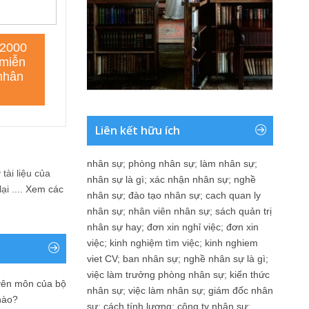
Liên kết hữu ích
nhân sự
;
phòng nhân sự
;
làm nhân sự
;
tài liệu của
nhân sự là gì
;
xác nhận nhân sự
;
nghề
i ....
Xem các
nhân sự
;
đào tạo nhân sự
;
cach quan ly
nhân sự
;
nhân viên nhân sự
;
sách quản trị
nhân sự hay
;
đơn xin nghỉ việc
;
đơn xin
việc
;
kinh nghiệm tìm việc
;
kinh nghiem
viet CV
;
ban nhân sự
;
nghề nhân sự là gì
;
việc làm trưởng phòng nhân sự
;
kiến thức
yên môn của bộ
nhân sự
;
việc làm nhân sự
;
giám đốc nhân
nào?
sự
;
cách tính lương
;
công ty nhân sự
;