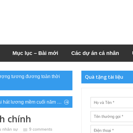
Mục lục – Bài mới
Các dự án cá nhân
Quà tặng tài liệu
 lượng tương đương toàn thời
i hát lương mềm cuối năm …
h chính
ệu nhân sự
9 comments