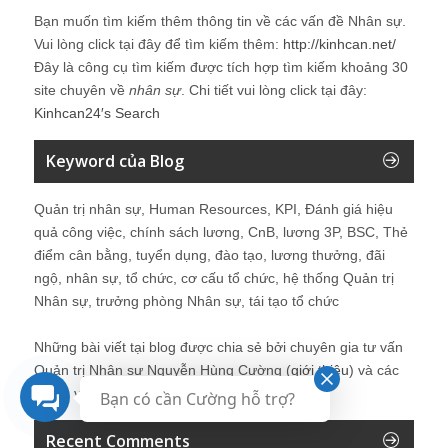
Bạn muốn tìm kiếm thêm thông tin về các vấn đề
Nhân sự
.
Vui lòng click tại đây để tìm kiếm thêm:
http://kinhcan.net/
Đây là công cụ tìm kiếm được tích hợp tìm kiếm khoảng 30
site chuyên về
nhân sự
. Chi tiết vui lòng click tại đây:
Kinhcan24′s Search
Keyword của Blog
Quản trị nhân sự, Human Resources, KPI, Đánh giá hiệu
quả công việc, chính sách lương, CnB, lương 3P, BSC, Thẻ
điểm cân bằng, tuyển dụng, đào tạo, lương thưởng, đãi
ngộ, nhân sự, tổ chức, cơ cấu tổ chức, hệ thống Quản trị
Nhân sự, trưởng phòng Nhân sự, tái tạo tổ chức
Những bài viết tại blog được chia sẻ bởi chuyên gia tư vấn
Quản trị Nhân sự Nguyễn Hùng Cường (
giới thiệu
) và các
thành viên khác trong cộng đồng Nhân sự.
Bạn có cần Cường hỗ trợ?
Recent Comments