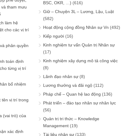
ợp phê duyệt,
BSC, OKR, …)
(616)
in và tham mưu
Giữ – Chuyện 3L – Lương, Lậu, Luật
6
(582)
ch làm hệ
Hoạt động cộng đồng Nhân sự Vn
(492)
t cho các vị trí
Kiếp người
(16)
6
Kinh nghiệm tư vấn Quản trị Nhân sự
 và phân quyền
(17)
Kinh nghiệm xây dựng mô tả công việc
ính toán định
(8)
ho từng vị trí
Lãnh đạo nhân sự
(8)
phân bổ nhiệm
Lương thưởng và đãi ngộ
(112)
Pháp chế – Quan hệ lao động
(136)
tên vị trí trong
Phát triển – đào tạo nhân sự nhân lực
(56)
 (vai trò) của
Quản trị tri thức – Knowledge
Management
(19)
hận xác định
Tài liệu nhân sự
(133)