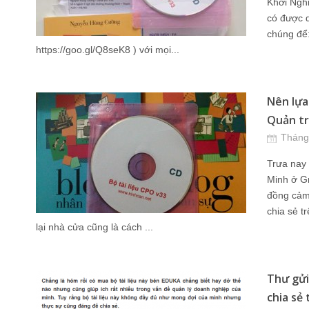
Khởi Nghi
có được 
chúng để:
https://goo.gl/Q8seK8 ) với mọi...
Nên lựa
Quản trị
Tháng
Trưa nay
Minh ở Gr
đồng cảm
chia sẻ t
lại nhà cửa cũng là cách ...
Thư gửi
chia sẻ