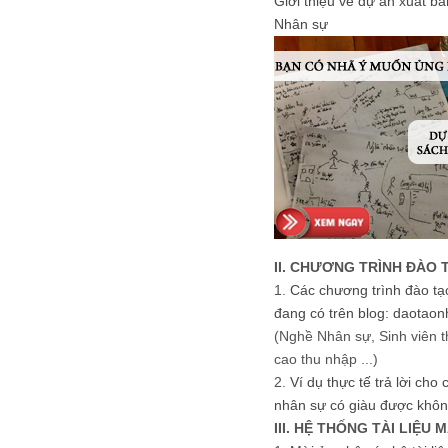
Giới thiệu về dự án xuất b
Nhân sự
II. CHƯƠNG TRÌNH ĐÀO 
1.
Các chương trình đào tạ
đang có trên blog: daotaon
(Nghề Nhân sự, Sinh viên t
cao thu nhập ...)
2.
Ví dụ thực tế trả lời cho
nhân sự có giàu được khôn
III. HỆ THỐNG TÀI LIỆU 