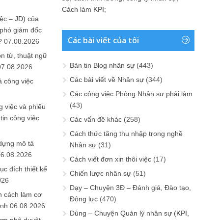
Cách làm KPI
;
ệc – JD) của
 phó giám đốc
Các bài viết của tôi
?
07.08.2026
n từ, thuật ngữ
Bản tin Blog nhân sự
(443)
07.08.2026
Các bài viết về Nhân sự
(344)
ả công việc
Các công việc Phòng Nhân sự phải làm
(43)
 việc và phiếu
tin công việc
Các vấn đề khác
(258)
Cách thức tăng thu nhập trong nghề
 dựng mô tả
Nhân sự
(31)
06.08.2026
Cách viết đơn xin thôi việc
(17)
ục đích thiết kế
Chiến lược nhân sự
(51)
026
Dạy – Chuyện 3Đ – Đánh giá, Đào tạo,
n cách làm cơ
Động lực
(470)
anh
06.08.2026
Dùng – Chuyện Quản lý nhân sự (KPI,