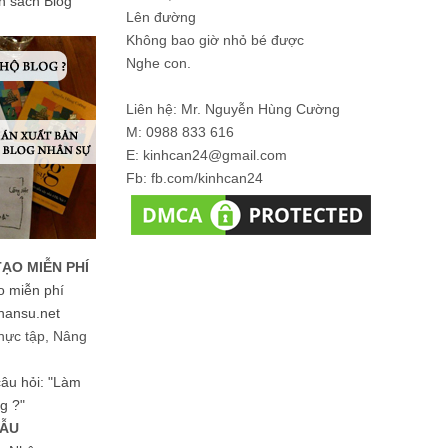
ản sách Blog
Lên đường
Không bao giờ nhỏ bé được
Nghe con.
Liên hệ: Mr. Nguyễn Hùng Cường
M: 0988 833 616
E: kinhcan24@gmail.com
Fb: fb.com/kinhcan24
TẠO MIỄN PHÍ
o miễn phí
hansu.net
hực tập, Nâng
 câu hỏi: "Làm
g ?"
MẪU