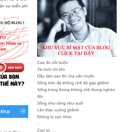
Nhân sự miễn phí
Cao đo nỗi buồn
Xa nuôi chí lớn
Dẫu làm sao thì cha vẫn muốn
Sống trên đá không chê đá gập ghềnh
Sống trong thung không chê thung nghèo
đói
Sống như sông như suối
Lên thác xuống ghềnh
 khai
Không lo cực nhọc
...
Con ơi, ...