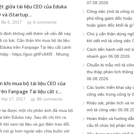
07.08.2026
ệt giữa tài liệu CEO của Eduka
Công việc (mô tả công vi
 và iStartup...
phó tổng giám đốc hoặc
 Ba 6, 2017
6 comments
hoặc giám đốc khối là gì
ôi định không viết thêm về vấn đề này
Chú ý cẩn thận dùng ngô
ã có bài: Cẩn thận khi mua bộ tài liệu
khi viết mô tả công việc
Eduka trên Fanpage Tài liệu cất cánh
Cách tiến hành viết mô t
iệp - https://goo.gl/tFcKKR . Nhưng
nhanh gọn
06.08.2026
Chuẩn bị mẫu mô tả công
thu thập phân tích thông 
06.08.2026
n khi mua bộ tài liệu CEO của
Các bước triển khai xây
ên Fanpage Tài liệu cất c...
công việc trong công ty
 Hai 17, 2017
88 comments
Khảo sát, phân tích và m
mô tả công việc
06.08.2
 lại được một chị phản ánh đã mua bộ
của bên Eduka này. Sau đó chị tìm ra
Hoàn thiện và hướng dẫ
 khi xem tài liệu và gọi điện trao đổi.
cấu tổ chức bộ phận nh
t nói gì hơn ngoài việc chia buồn với