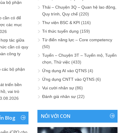
của bộ phận
Thải – Chuyện 3Q – Quan hệ lao động,
Quy trình, Quy chế
(220)
 cần có để
Thư viện BSC & KPI
(116)
ược các mục
Tri thức tuyển dụng
(159)
2026
Từ điển năng lực – Core competency
 hợp tác giữa
(50)
chức cần có quy
oàn công ty
Tuyển – Chuyện 3T – Tuyển mộ, Tuyển
chọn, Thử việc
(433)
o các bộ phận
Ứng dụng AI vào QTNS
(4)
Ứng dụng CNTT vào QTNS
(6)
át triển bền
Vui cười nhân sự
(86)
ồ, vai trò
Đánh giá nhân sự
(22)
3.08.2026
NÓI VỚI CON
ển Blog
uyền iCPO cho