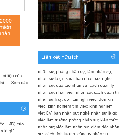
Liên kết hữu ích
nhân sự
;
phòng nhân sự
;
làm nhân sự
;
tài liệu của
nhân sự là gì
;
xác nhận nhân sự
;
nghề
i ....
Xem các
nhân sự
;
đào tạo nhân sự
;
cach quan ly
nhân sự
;
nhân viên nhân sự
;
sách quản trị
nhân sự hay
;
đơn xin nghỉ việc
;
đơn xin
việc
;
kinh nghiệm tìm việc
;
kinh nghiem
viet CV
;
ban nhân sự
;
nghề nhân sự là gì
;
việc làm trưởng phòng nhân sự
;
kiến thức
ệc – JD) của
nhân sự
;
việc làm nhân sự
;
giám đốc nhân
n là gì?
sự
;
cách tính lương
;
công ty nhân sự
;