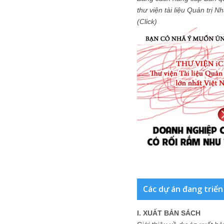
thư viện tài liệu Quản trị 
(Click)
Các dự án đang triển
I. XUẤT BẢN SÁCH