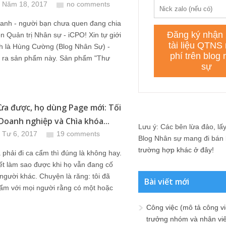
 Năm 18, 2017
no comments
 anh - người bạn chưa quen đang chia
ện Quản trị Nhân sự - iCPO! Xin tự giới
nh là Hùng Cường (Blog Nhân Sự) -
o ra sản phẩm này. Sản phẩm "Thư
ừa được, họ dùng Page mới: Tối
Doanh nghiệp và Chìa khóa...
Lưu ý: Các bên lừa đảo, lấy 
 Tư 6, 2017
19 comments
Blog Nhân sự mang đi bán lạ
trường hợp khác ở đây!
 phải đi ca cẩm thì đúng là không hay.
ết làm sao được khi họ vẫn đang cố
người khác. Chuyện là răng: tôi đã
Bài viết mới
cẩm với mọi người rằng có một hoặc
Công việc (mô tả công vi
trưởng nhóm và nhân viê