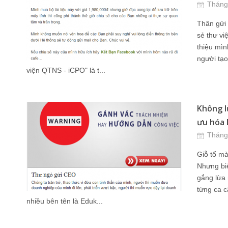
Tháng
Thân gửi
sẻ thư vi
thiệu mì
người tạ
viện QTNS - iCPO" là t...
Không l
ưu hóa 
Tháng
Giỗ tổ mà
Nhưng bi
gắng lừa 
từng ca 
nhiều bên tên là Eduk...