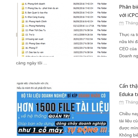
Phân bi
với iCPO
Tháng
Thực ra t
nữa khi đ
CEO của 
Doanh ngh
càng ngày tôi ...
Cẩn thậ
Eduka tr
Tháng
Chiều nay
tài liệu 
được mình
Không biế