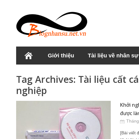
Giới thiệu
Tài liệu về nhân sự
Học viện Nhân sư
Tag Archives:
Tài liệu cất 
nghiệp
Khởi ng
được là
Tháng
[Bài viết