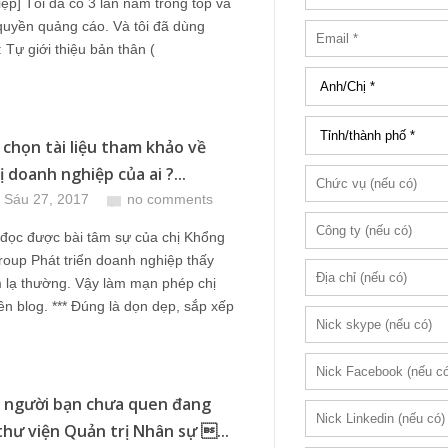
ệp] Tôi đã có 3 lần nằm trong top và
quyền quảng cáo. Và tôi đã dùng
 Tự giới thiệu bản thân (
 chọn tài liệu tham khảo về
 doanh nghiệp của ai ?...
 Sáu 27, 2017
no comments
 đọc được bài tâm sự của chị Khổng
oup Phát triển doanh nghiệp thấy
 lạ thường. Vậy làm mạn phép chị
rên blog. *** Đúng là dọn dẹp, sắp xếp
 người bạn chưa quen đang
 thư viện Quản trị Nhân sự ...