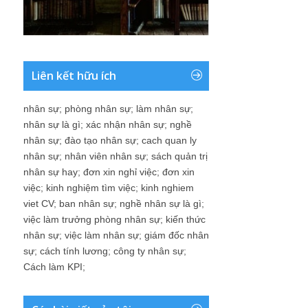
Liên kết hữu ích
nhân sự
;
phòng nhân sự
;
làm nhân sự
;
nhân sự là gì
;
xác nhận nhân sự
;
nghề
nhân sự
;
đào tạo nhân sự
;
cach quan ly
nhân sự
;
nhân viên nhân sự
;
sách quản trị
nhân sự hay
;
đơn xin nghỉ việc
;
đơn xin
việc
;
kinh nghiệm tìm việc
;
kinh nghiem
viet CV
;
ban nhân sự
;
nghề nhân sự là gì
;
việc làm trưởng phòng nhân sự
;
kiến thức
nhân sự
;
việc làm nhân sự
;
giám đốc nhân
sự
;
cách tính lương
;
công ty nhân sự
;
Cách làm KPI
;