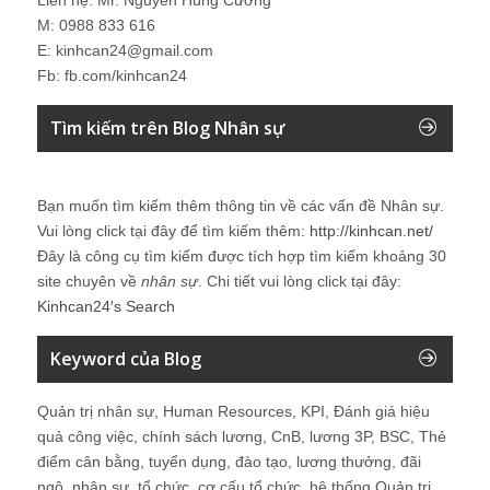
M: 0988 833 616
E: kinhcan24@gmail.com
Fb: fb.com/kinhcan24
Tìm kiếm trên Blog Nhân sự
Bạn muốn tìm kiếm thêm thông tin về các vấn đề
Nhân sự
.
Vui lòng click tại đây để tìm kiếm thêm:
http://kinhcan.net/
Đây là công cụ tìm kiếm được tích hợp tìm kiếm khoảng 30
site chuyên về
nhân sự
. Chi tiết vui lòng click tại đây:
Kinhcan24′s Search
Keyword của Blog
Quản trị nhân sự, Human Resources, KPI, Đánh giá hiệu
quả công việc, chính sách lương, CnB, lương 3P, BSC, Thẻ
điểm cân bằng, tuyển dụng, đào tạo, lương thưởng, đãi
ngộ, nhân sự, tổ chức, cơ cấu tổ chức, hệ thống Quản trị