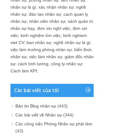
nhân sự
;
phòng nhân sự
;
làm nhân sự
;
nhân sự là gì
;
xác nhận nhân sự
;
nghề
nhân sự
;
đào tạo nhân sự
;
cach quan ly
nhân sự
;
nhân viên nhân sự
;
sách quản trị
nhân sự hay
;
đơn xin nghỉ việc
;
đơn xin
việc
;
kinh nghiệm tìm việc
;
kinh nghiem
viet CV
;
ban nhân sự
;
nghề nhân sự là gì
;
việc làm trưởng phòng nhân sự
;
kiến thức
nhân sự
;
việc làm nhân sự
;
giám đốc nhân
sự
;
cách tính lương
;
công ty nhân sự
;
Cách làm KPI
;
Các bài viết của tôi
Bản tin Blog nhân sự
(443)
Các bài viết về Nhân sự
(344)
Các công việc Phòng Nhân sự phải làm
(43)