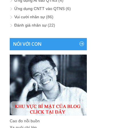
Ứng dụng AI vào QTNS
(4)
Ứng dụng CNTT vào QTNS
(6)
Vui cười nhân sự
(86)
Đánh giá nhân sự
(22)
NÓI VỚI CON
Cao đo nỗi buồn
Xa nuôi chí lớn