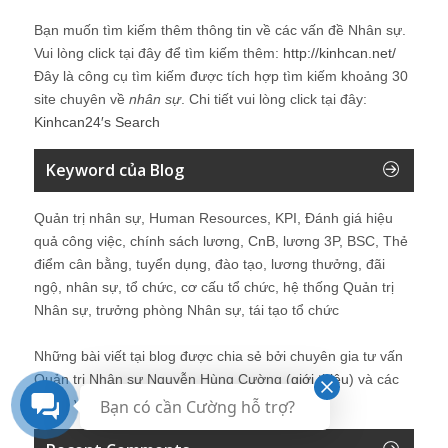
Bạn muốn tìm kiếm thêm thông tin về các vấn đề
Nhân sự
.
Vui lòng click tại đây để tìm kiếm thêm:
http://kinhcan.net/
Đây là công cụ tìm kiếm được tích hợp tìm kiếm khoảng 30
site chuyên về
nhân sự
. Chi tiết vui lòng click tại đây:
Kinhcan24′s Search
Keyword của Blog
Quản trị nhân sự, Human Resources, KPI, Đánh giá hiệu
quả công việc, chính sách lương, CnB, lương 3P, BSC, Thẻ
điểm cân bằng, tuyển dụng, đào tạo, lương thưởng, đãi
ngộ, nhân sự, tổ chức, cơ cấu tổ chức, hệ thống Quản trị
Nhân sự, trưởng phòng Nhân sự, tái tạo tổ chức
Những bài viết tại blog được chia sẻ bởi chuyên gia tư vấn
Quản trị Nhân sự Nguyễn Hùng Cường (
giới thiệu
) và các
thành viên khác trong cộng đồng Nhân sự.
Bạn có cần Cường hỗ trợ?