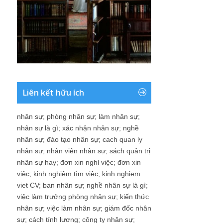
Liên kết hữu ích
nhân sự
;
phòng nhân sự
;
làm nhân sự
;
nhân sự là gì
;
xác nhận nhân sự
;
nghề
nhân sự
;
đào tạo nhân sự
;
cach quan ly
nhân sự
;
nhân viên nhân sự
;
sách quản trị
nhân sự hay
;
đơn xin nghỉ việc
;
đơn xin
việc
;
kinh nghiệm tìm việc
;
kinh nghiem
viet CV
;
ban nhân sự
;
nghề nhân sự là gì
;
việc làm trưởng phòng nhân sự
;
kiến thức
nhân sự
;
việc làm nhân sự
;
giám đốc nhân
sự
;
cách tính lương
;
công ty nhân sự
;