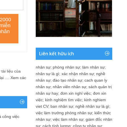
Liên kết hữu ích
nhân sự
;
phòng nhân sự
;
làm nhân sự
;
tài liệu của
nhân sự là gì
;
xác nhận nhân sự
;
nghề
i ....
Xem các
nhân sự
;
đào tạo nhân sự
;
cach quan ly
nhân sự
;
nhân viên nhân sự
;
sách quản trị
nhân sự hay
;
đơn xin nghỉ việc
;
đơn xin
việc
;
kinh nghiệm tìm việc
;
kinh nghiem
viet CV
;
ban nhân sự
;
nghề nhân sự là gì
;
việc làm trưởng phòng nhân sự
;
kiến thức
ả công việc
nhân sự
;
việc làm nhân sự
;
giám đốc nhân
sự
;
cách tính lương
;
công ty nhân sự
;