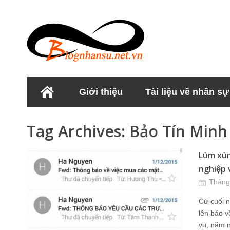
Giới thiệu
Tài liệu về nhân sự
Học viện Nhân sư
Tag Archives:
Bảo Tín Min
Lùm xù
nghiệp v
Tháng
Cứ cuối 
lên báo v
vụ, năm n