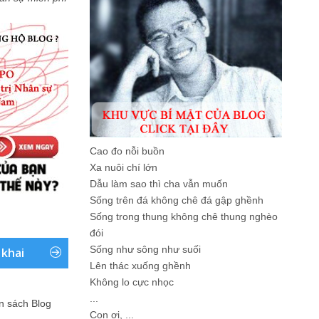
Cao đo nỗi buồn
Xa nuôi chí lớn
Dẫu làm sao thì cha vẫn muốn
Sống trên đá không chê đá gập ghềnh
Sống trong thung không chê thung nghèo
đói
Sống như sông như suối
 khai
Lên thác xuống ghềnh
Không lo cực nhọc
...
ản sách Blog
Con ơi, ...