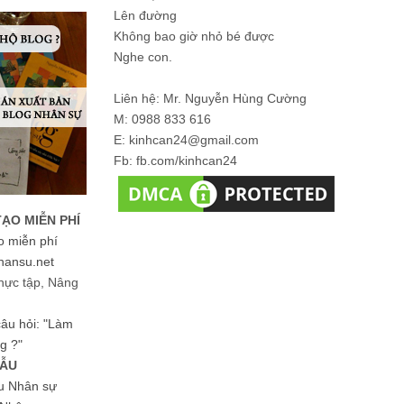
Lên đường
Không bao giờ nhỏ bé được
Nghe con.
Liên hệ: Mr. Nguyễn Hùng Cường
M: 0988 833 616
E: kinhcan24@gmail.com
Fb: fb.com/kinhcan24
TẠO MIỄN PHÍ
o miễn phí
hansu.net
hực tập, Nâng
 câu hỏi: "Làm
g ?"
MẪU
ệu Nhân sự