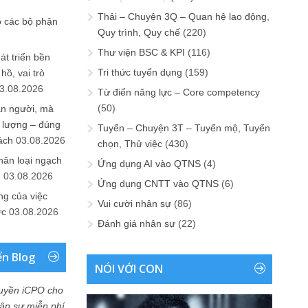
Thải – Chuyện 3Q – Quan hệ lao động,
o các bộ phận
Quy trình, Quy chế
(220)
Thư viện BSC & KPI
(116)
át triển bền
Tri thức tuyển dụng
(159)
ồ, vai trò
3.08.2026
Từ điển năng lực – Core competency
(50)
ần người, mà
 lượng – đúng
Tuyển – Chuyện 3T – Tuyển mộ, Tuyển
ách
03.08.2026
chọn, Thử việc
(430)
hân loại ngạch
Ứng dụng AI vào QTNS
(4)
n
03.08.2026
Ứng dụng CNTT vào QTNS
(6)
ng của việc
Vui cười nhân sự
(86)
ức
03.08.2026
Đánh giá nhân sự
(22)
ển Blog
NÓI VỚI CON
uyền iCPO cho
Nhân sự miễn phí