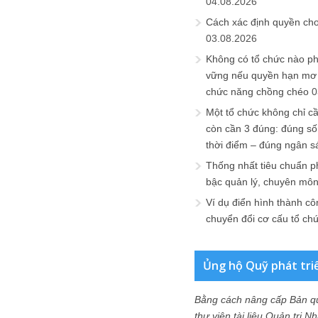
04.08.2026
Cách xác định quyền ch
03.08.2026
Không có tổ chức nào ph
vững nếu quyền hạn mơ h
chức năng chồng chéo
0
Một tổ chức không chỉ c
còn cần 3 đúng: đúng số
thời điểm – đúng ngân s
Thống nhất tiêu chuẩn p
bậc quản lý, chuyên mô
Ví dụ điển hình thành cô
chuyển đổi cơ cấu tổ ch
Ủng hộ Quỹ phát tri
Bằng cách nâng cấp Bản q
thư viện tài liệu Quản trị 