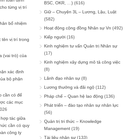
ính toán định
BSC, OKR, …)
(616)
ho từng vị trí
Giữ – Chuyện 3L – Lương, Lậu, Luật
(582)
phân bổ nhiệm
Hoạt động cộng đồng Nhân sự Vn
(492)
Kiếp người
(16)
tên vị trí trong
Kinh nghiệm tư vấn Quản trị Nhân sự
(17)
 (vai trò) của
Kinh nghiệm xây dựng mô tả công việc
(8)
hận xác định
Lãnh đạo nhân sự
(8)
của bộ phận
Lương thưởng và đãi ngộ
(112)
 cần có để
Pháp chế – Quan hệ lao động
(136)
ược các mục
Phát triển – đào tạo nhân sự nhân lực
2026
(56)
 hợp tác giữa
Quản trị tri thức – Knowledge
chức cần có quy
Management
(19)
oàn công ty
Tài liệu nhân sự
(133)