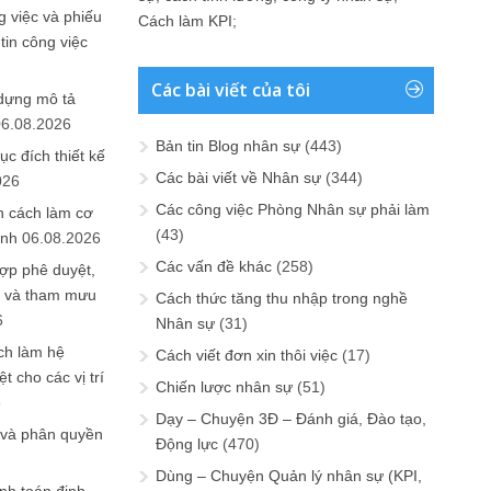
 việc và phiếu
Cách làm KPI
;
tin công việc
Các bài viết của tôi
 dựng mô tả
06.08.2026
Bản tin Blog nhân sự
(443)
ục đích thiết kế
Các bài viết về Nhân sự
(344)
026
Các công việc Phòng Nhân sự phải làm
n cách làm cơ
(43)
anh
06.08.2026
Các vấn đề khác
(258)
ợp phê duyệt,
in và tham mưu
Cách thức tăng thu nhập trong nghề
6
Nhân sự
(31)
ch làm hệ
Cách viết đơn xin thôi việc
(17)
t cho các vị trí
Chiến lược nhân sự
(51)
6
Dạy – Chuyện 3Đ – Đánh giá, Đào tạo,
 và phân quyền
Động lực
(470)
Dùng – Chuyện Quản lý nhân sự (KPI,