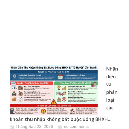
Nhận
diện
và
phân
loại
các
khoản thu nhập không bắt buộc đóng BHXH...
Tháng Sáu 22, 2026
no comments