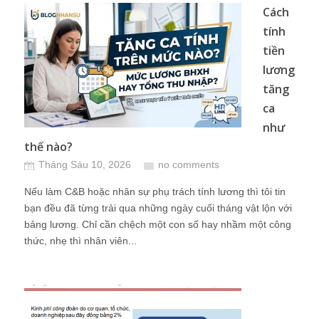
Cách
tính
tiền
lương
tăng
ca
như
thế nào?
Tháng Sáu 10, 2026
no comments
Nếu làm C&B hoặc nhân sự phụ trách tính lương thì tôi tin
bạn đều đã từng trải qua những ngày cuối tháng vật lộn với
bảng lương. Chỉ cần chệch một con số hay nhầm một công
thức, nhẹ thì nhân viên...