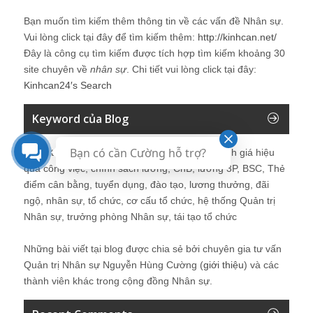
Bạn muốn tìm kiếm thêm thông tin về các vấn đề
Nhân sự
.
Vui lòng click tại đây để tìm kiếm thêm:
http://kinhcan.net/
Đây là công cụ tìm kiếm được tích hợp tìm kiếm khoảng 30
site chuyên về
nhân sự
. Chi tiết vui lòng click tại đây:
Kinhcan24′s Search
Keyword của Blog
Bạn có cần Cường hỗ trợ?
Quản trị nhân sự, Human Resources, KPI, Đánh giá hiệu
quả công việc, chính sách lương, CnB, lương 3P, BSC, Thẻ
điểm cân bằng, tuyển dụng, đào tạo, lương thưởng, đãi
ngộ, nhân sự, tổ chức, cơ cấu tổ chức, hệ thống Quản trị
Nhân sự, trưởng phòng Nhân sự, tái tạo tổ chức
Những bài viết tại blog được chia sẻ bởi chuyên gia tư vấn
Quản trị Nhân sự Nguyễn Hùng Cường (
giới thiệu
) và các
thành viên khác trong cộng đồng Nhân sự.