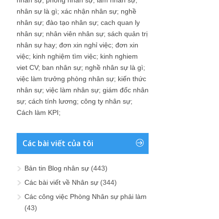
nhân sự
;
phòng nhân sự
;
làm nhân sự
;
nhân sự là gì
;
xác nhận nhân sự
;
nghề
nhân sự
;
đào tạo nhân sự
;
cach quan ly
nhân sự
;
nhân viên nhân sự
;
sách quản trị
nhân sự hay
;
đơn xin nghỉ việc
;
đơn xin
việc
;
kinh nghiệm tìm việc
;
kinh nghiem
viet CV
;
ban nhân sự
;
nghề nhân sự là gì
;
việc làm trưởng phòng nhân sự
;
kiến thức
nhân sự
;
việc làm nhân sự
;
giám đốc nhân
sự
;
cách tính lương
;
công ty nhân sự
;
Cách làm KPI
;
Các bài viết của tôi
Bản tin Blog nhân sự
(443)
Các bài viết về Nhân sự
(344)
Các công việc Phòng Nhân sự phải làm
(43)