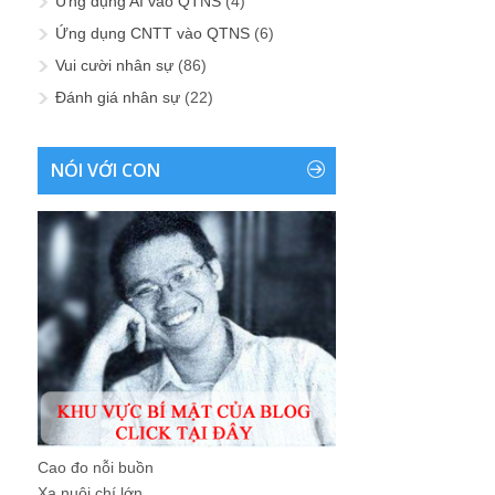
Ứng dụng AI vào QTNS
(4)
Ứng dụng CNTT vào QTNS
(6)
Vui cười nhân sự
(86)
Đánh giá nhân sự
(22)
NÓI VỚI CON
Cao đo nỗi buồn
Xa nuôi chí lớn