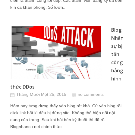
diễn ra thành công tốt đẹp. Các thành viên đăng ký đã đến
kín cả khán phòng. Số lượn...
Blog
Nhân
sự bị
tấn
công
bằng
hình
thức DDos
Tháng Mười Một 25, 2015
no comments
Hôm nay tựng dưng thấy vào blog rất khó. Cứ vào blog rồi,
click link bất kì đều bị đứng site. Không thể hiện nổi nội
dung của trang. Sau khi hỏi bên kỹ thuật thì đã rõ. : |
Blognhansu.net chính thức ...