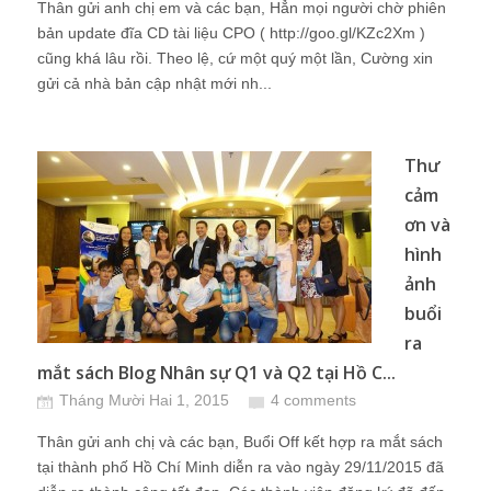
Thân gửi anh chị em và các bạn, Hẳn mọi người chờ phiên
bản update đĩa CD tài liệu CPO ( http://goo.gl/KZc2Xm )
cũng khá lâu rồi. Theo lệ, cứ một quý một lần, Cường xin
gửi cả nhà bản cập nhật mới nh...
Thư
cảm
ơn và
hình
ảnh
buổi
ra
mắt sách Blog Nhân sự Q1 và Q2 tại Hồ C...
Tháng Mười Hai 1, 2015
4 comments
Thân gửi anh chị và các bạn, Buổi Off kết hợp ra mắt sách
tại thành phố Hồ Chí Minh diễn ra vào ngày 29/11/2015 đã