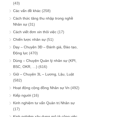
(43)
Các vấn đề khác
(258)
Cách thức tăng thu nhập trong nghề
Nhân sự
(31)
Cách viết đơn xin thôi việc
(17)
Chiến lược nhân sự
(51)
Dạy – Chuyện 3Đ – Đánh giá, Đào tạo,
Động lực
(470)
Dùng – Chuyện Quản lý nhân sự (KPI,
BSC, OKR, …)
(616)
Giữ – Chuyện 3L – Lương, Lậu, Luật
(582)
Hoạt động cộng đồng Nhân sự Vn
(492)
Kiếp người
(16)
Kinh nghiệm tư vấn Quản trị Nhân sự
(17)
Kinh nghiệm xây dựng mô tả công việc