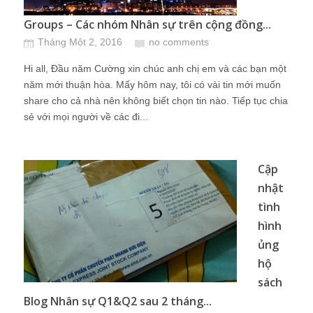
Groups – Các nhóm Nhân sự trên cộng đồng...
Tháng Một 2, 2016
no comments
Hi all, Đầu năm Cường xin chúc anh chị em và các bạn một
năm mới thuận hòa. Mấy hôm nay, tôi có vài tin mới muốn
share cho cả nhà nên không biết chọn tin nào. Tiếp tục chia
sẻ với mọi người về các đi...
Cập
nhật
tình
hình
ủng
hộ
sách
Blog Nhân sự Q1&Q2 sau 2 tháng...