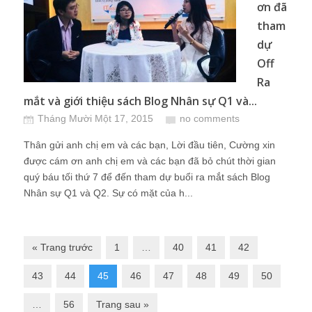
ơn đã
tham
dự
Off
Ra
mắt và giới thiệu sách Blog Nhân sự Q1 và...
Tháng Mười Một 17, 2015
no comments
Thân gửi anh chị em và các bạn, Lời đầu tiên, Cường xin
được cám ơn anh chị em và các bạn đã bỏ chút thời gian
quý báu tối thứ 7 để đến tham dự buổi ra mắt sách Blog
Nhân sự Q1 và Q2. Sự có mặt của h...
« Trang trước
1
…
40
41
42
43
44
45
46
47
48
49
50
…
56
Trang sau »