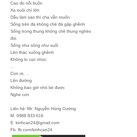
Cao đo nỗi buồn
Xa nuôi chí lớn
Dẫu làm sao thì cha vẫn muốn
Sống trên đá không chê đá gập ghềnh
Sống trong thung không chê thung nghèo
đói
Sống như sông như suối
Lên thác xuống ghềnh
Không lo cực nhọc
...
Con ơi, ...
Lên đường
Không bao giờ nhỏ bé được
Nghe con.
Liên hệ: Mr. Nguyễn Hùng Cường
M: 0988 833 616
E: kinhcan24@gmail.com
Fb: fb.com/kinhcan24