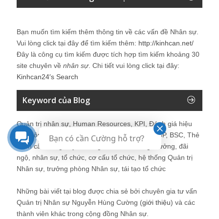
Bạn muốn tìm kiếm thêm thông tin về các vấn đề
Nhân sự
.
Vui lòng click tại đây để tìm kiếm thêm:
http://kinhcan.net/
Đây là công cụ tìm kiếm được tích hợp tìm kiếm khoảng 30
site chuyên về
nhân sự
. Chi tiết vui lòng click tại đây:
Kinhcan24′s Search
Keyword của Blog
Quản trị nhân sự, Human Resources, KPI, Đánh giá hiệu
quả công việc, chính sách lương, CnB, lương 3P, BSC, Thẻ
Bạn có cần Cường hỗ trợ?
điểm cân bằng, tuyển dụng, đào tạo, lương thưởng, đãi
ngộ, nhân sự, tổ chức, cơ cấu tổ chức, hệ thống Quản trị
Nhân sự, trưởng phòng Nhân sự, tái tạo tổ chức
Những bài viết tại blog được chia sẻ bởi chuyên gia tư vấn
Quản trị Nhân sự Nguyễn Hùng Cường (
giới thiệu
) và các
thành viên khác trong cộng đồng Nhân sự.