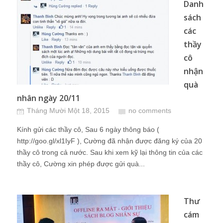
Danh
sách
các
thầy
cô
nhận
quà
nhân ngày 20/11
Tháng Mười Một 18, 2015
no comments
Kính gửi các thầy cô, Sau 6 ngày thông báo (
http://goo.gl/xl1IyF ), Cường đã nhận được đăng ký của 20
thầy cô trong cả nước. Sau khi xem kỹ lại thông tin của các
thầy cô, Cường xin phép được gửi quà...
Thư
cám