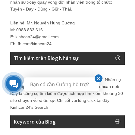
nhân sự xoay quay vòng đời nhân viên trong tổ chức:
Tuyển - Dạy - Dùng - Giữ - Thải.
Liên hệ: Mr. Nguyễn Hùng Cường
M: 0988 833 616
E: kinhcan24@gmail.com
Fb: fb.com/kinhcan24
Tìm kiếm trên Blog Nhân sự
Bạn muốn tìm kiếm thêm thông tin về các vấn đề
Nhân sự
.
Bạn có cần Cường hỗ trợ?
Vui lòng click tại đây để tìm kiếm thêm:
http://kinhcan.net/
Đây là công cụ tìm kiếm được tích hợp tìm kiếm khoảng 30
site chuyên về
nhân sự
. Chi tiết vui lòng click tại đây:
Kinhcan24′s Search
Keyword của Blog