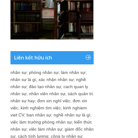
Liên kết hữu ích
nhân sự
;
phòng nhân sự
;
làm nhân sự
;
nhân sự là gì
;
xác nhận nhân sự
;
nghề
nhân sự
;
đào tạo nhân sự
;
cach quan ly
nhân sự
;
nhân viên nhân sự
;
sách quản trị
nhân sự hay
;
đơn xin nghỉ việc
;
đơn xin
việc
;
kinh nghiệm tìm việc
;
kinh nghiem
viet CV
;
ban nhân sự
;
nghề nhân sự là gì
;
việc làm trưởng phòng nhân sự
;
kiến thức
nhân sự
;
việc làm nhân sự
;
giám đốc nhân
sự
;
cách tính lương
;
công ty nhân sự
;