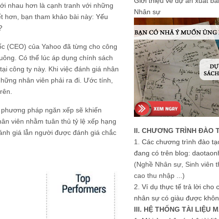
Giới thiệu về dự án xuất b
với nhau hơn là cạnh tranh với những
Nhân sự
iết hơn, bạn tham khảo bài này:
Yếu
?
đốc (CEO) của Yahoo đã từng cho công
uông. Có thể lúc áp dụng chính sách
tại công ty này. Khi việc đánh giá nhân
ững nhân viên phải ra đi. Ước tính,
rên.
eo phương pháp ngăn xếp sẽ khiến
hân viên nhằm tuân thủ tỷ lệ xếp hạng
II. CHƯƠNG TRÌNH ĐÀO 
đánh giá lẫn người được đánh giá chắc
1.
Các chương trình đào tạ
đang có trên blog: daotaon
(Nghề Nhân sự, Sinh viên t
cao thu nhập ...)
2.
Ví dụ thực tế trả lời cho
nhân sự có giàu được khôn
III. HỆ THỐNG TÀI LIỆU 