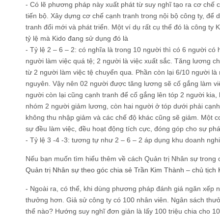
- Có lẽ phương pháp này xuất phát từ suy nghĩ tạo ra cơ chế 
tiến bộ. Xây dựng cơ chế cạnh tranh trong nội bộ công ty, để
tranh đổi mới và phát triển. Một ví dụ rất cụ thể đó là công ty
tỷ lệ mà Kido đang sử dụng đó là
- Tỷ lệ 2 – 6 – 2: có nghĩa là trong 10 người thì có 6 người có
người làm việc quá tệ; 2 người là việc xuất sắc. Tăng lương c
từ 2 người làm việc tệ chuyển qua. Phần còn lại 6/10 người là
nguyên. Vậy nên 02 người được tăng lương sẽ cố gắng làm việ
người còn lại cũng cạnh tranh để cố gắng lên tóp 2 người kia,
nhóm 2 người giảm lương, còn hai người ở tóp dưới phải cạn
không thu nhập giảm và các chế độ khác cũng sẽ giảm. Một cơ
sự đều làm việc, đều hoạt động tích cực, đóng góp cho sự phát
- Tỷ lệ 3 -4 -3: tương tự như 2 – 6 – 2 áp dụng khu doanh ngh
Nếu bạn muốn tìm hiểu thêm về cách Quản trị Nhân sự trong c
Quản trị Nhân sự theo góc chia sẻ Trần Kim Thành – chủ tịch 
- Ngoài ra, có thể, khi dùng phương pháp đánh giá ngăn xếp 
thưởng hơn. Giả sử công ty có 100 nhân viên. Ngân sách thưởn
thể nào? Hướng suy nghĩ đơn giản là lấy 100 triệu chia cho 10