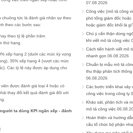
07.08.2026
Công việc (mô tả công vi
p chuông tức là đánh giá nhân sự theo
phó tổng giám đốc hoặc
ành theo các bước sau:
hoặc giám đốc khối là gì
Chú ý cẩn thận dùng ngô
hay theo tỷ lệ phần trăm.
khi viết mô tả công việc
m thứ hạng.
Cách tiến hành viết mô t
 10% xếp hạng 2 (dưới các mức kỳ vọng
nhanh gọn
06.08.2026
vọng), 35% xếp hạng 4 (vượt các mức
Chuẩn bị mẫu mô tả công
ắc). Các tỷ lệ này được áp dụng cho
thu thập phân tích thông 
06.08.2026
viên được đánh giá loại 4 hoặc có
Các bước triển khai xây
hải thay đổi kết quả đánh giá đối với
công việc trong công ty
ng.
Khảo sát, phân tích và m
mô tả công việc
06.08.2
 người ta dùng KPI ngăn xếp - đánh
Hoàn thiện và hướng dẫ
cấu tổ chức bộ phận nh
: