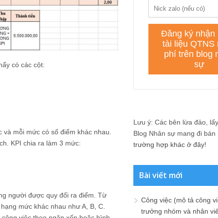
hấy có các cột:
Lưu ý: Các bên lừa đảo, lấy 
c và mỗi mức có số điểm khác nhau.
Blog Nhân sự mang đi bán lạ
ch. KPI chia ra làm 3 mức:
trường hợp khác ở đây!
Bài viết mới
ng người được quy đổi ra điểm. Từ
Công việc (mô tả công vi
c hạng mức khác nhau như A, B, C.
trưởng nhóm và nhân viê
ả công việc theo ngăn xếp hoặc hình