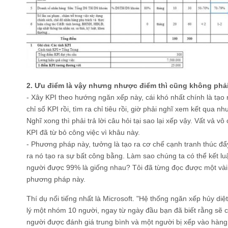
2. Ưu điểm là vậy nhưng nhược điểm thì cũng không phải
- Xây KPI theo hướng ngăn xếp này, cái khó nhất chính là tạo
chỉ số KPI rồi, tìm ra chỉ tiêu rồi, giờ phải nghĩ xem kết qua n
Nghĩ xong thì phải trả lời câu hỏi tại sao lại xếp vậy. Vất vả v
KPI đã từ bỏ công việc vì khâu này.
- Phương pháp này, tưởng là tạo ra cơ chế cạnh tranh thúc đ
ra nó tạo ra sự bất công bằng. Làm sao chúng ta có thể kết 
người được 99% là giống nhau? Tôi đã từng đọc được một vài 
phương pháp này.
Thí dụ nổi tiếng nhất là Microsoft. "Hệ thống ngăn xếp hủy diệ
lý một nhóm 10 người, ngay từ ngày đầu bạn đã biết rằng sẽ c
người được đánh giá trung bình và một người bị xếp vào hàng 