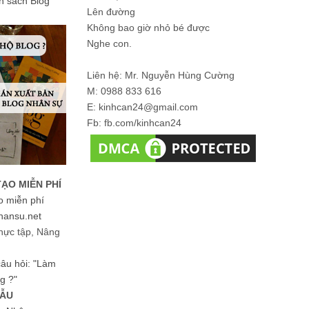
ản sách Blog
Lên đường
Không bao giờ nhỏ bé được
Nghe con.
Liên hệ: Mr. Nguyễn Hùng Cường
M: 0988 833 616
E: kinhcan24@gmail.com
Fb: fb.com/kinhcan24
TẠO MIỄN PHÍ
o miễn phí
hansu.net
hực tập, Nâng
 câu hỏi: "Làm
g ?"
MẪU