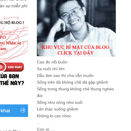
Nhân sự miễn phí
Cao đo nỗi buồn
Xa nuôi chí lớn
Dẫu làm sao thì cha vẫn muốn
Sống trên đá không chê đá gập ghềnh
Sống trong thung không chê thung nghèo
đói
Sống như sông như suối
Lên thác xuống ghềnh
 khai
Không lo cực nhọc
...
Con ơi, ...