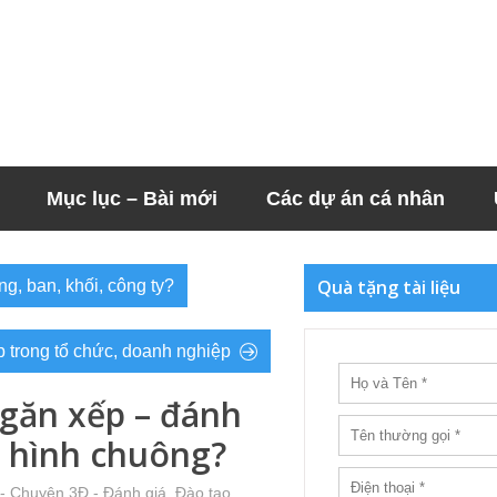
Mục lục – Bài mới
Các dự án cá nhân
Quà tặng tài liệu
g, ban, khối, công ty?
 trong tổ chức, doanh nghiệp
ngăn xếp – đánh
o hình chuông?
- Chuyện 3Đ - Đánh giá, Đào tạo,