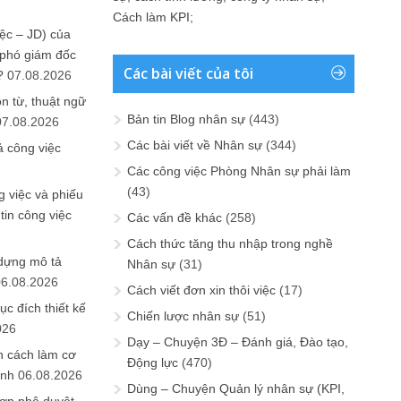
Cách làm KPI
;
ệc – JD) của
 phó giám đốc
Các bài viết của tôi
?
07.08.2026
n từ, thuật ngữ
Bản tin Blog nhân sự
(443)
07.08.2026
Các bài viết về Nhân sự
(344)
ả công việc
Các công việc Phòng Nhân sự phải làm
(43)
 việc và phiếu
tin công việc
Các vấn đề khác
(258)
Cách thức tăng thu nhập trong nghề
 dựng mô tả
Nhân sự
(31)
06.08.2026
Cách viết đơn xin thôi việc
(17)
ục đích thiết kế
Chiến lược nhân sự
(51)
026
Dạy – Chuyện 3Đ – Đánh giá, Đào tạo,
n cách làm cơ
Động lực
(470)
anh
06.08.2026
Dùng – Chuyện Quản lý nhân sự (KPI,