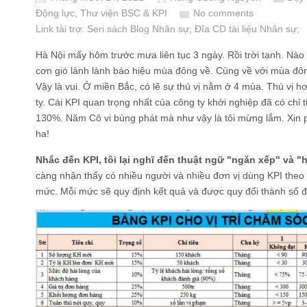
Động lực
,
Thư viện BSC & KPI
No comments
Link tài trợ:
Seri sách Blog Nhân sự
; Đĩa CD
tài liệu Nhân sự
;
Hà Nội mấy hôm trước mưa liên tục 3 ngày. Rồi trời tạnh. Nào 
cơn gió lành lành báo hiệu mùa đông về. Cùng về với mùa đôn
Vậy là vui. Ở miền Bắc, có lẽ sự thú vị nằm ở 4 mùa. Thú vị h
ty. Cái KPI quan trọng nhất của công ty khởi nghiệp đã có chỉ 
130%. Năm Cô vi bùng phát mà như vậy là tôi mừng lắm. Xin ph
ha!
Nhắc đến KPI, tôi lại nghĩ đến thuật ngữ "ngăn xếp" và "
càng nhận thấy có nhiều người và nhiều đơn vị dùng KPI theo 
mức. Mỗi mức sẽ quy định kết quả và được quy đổi thành số đ