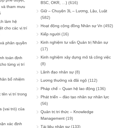
ợp phê duyệt,
BSC, OKR, …)
(616)
in và tham mưu
Giữ – Chuyện 3L – Lương, Lậu, Luật
6
(582)
ch làm hệ
Hoạt động cộng đồng Nhân sự Vn
(492)
t cho các vị trí
Kiếp người
(16)
6
Kinh nghiệm tư vấn Quản trị Nhân sự
 và phân quyền
(17)
Kinh nghiệm xây dựng mô tả công việc
ính toán định
(8)
ho từng vị trí
Lãnh đạo nhân sự
(8)
phân bổ nhiệm
Lương thưởng và đãi ngộ
(112)
Pháp chế – Quan hệ lao động
(136)
tên vị trí trong
Phát triển – đào tạo nhân sự nhân lực
(56)
 (vai trò) của
Quản trị tri thức – Knowledge
Management
(19)
hận xác định
Tài liệu nhân sự
(133)