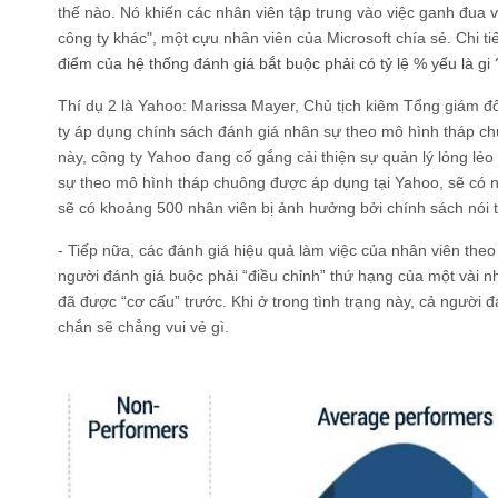
thế nào. Nó khiến các nhân viên tập trung vào việc ganh đua 
công ty khác", một cựu nhân viên của Microsoft chía sẻ. Chi t
điểm của hệ thống đánh giá bắt buộc phải có tỷ lệ % yếu là gi 
Thí dụ 2 là Yahoo: Marissa Mayer, Chủ tịch kiêm Tổng giám 
ty áp dụng chính sách đánh giá nhân sự theo mô hình tháp ch
này, công ty Yahoo đang cố gắng cải thiện sự quản lý lỏng lẻo 
sự theo mô hình tháp chuông được áp dụng tại Yahoo, sẽ có nh
sẽ có khoảng 500 nhân viên bị ảnh hưởng bởi chính sách nói t
- Tiếp nữa, các đánh giá hiệu quả làm việc của nhân viên th
người đánh giá buộc phải “điều chỉnh” thứ hạng của một vài n
đã được “cơ cấu” trước. Khi ở trong tình trạng này, cả người 
chắn sẽ chẳng vui vẻ gì.