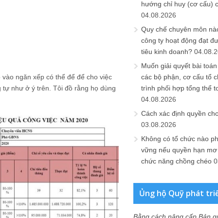
hướng chỉ huy (cơ cấu) 
04.08.2026
Quy chế chuyên môn nào
công ty hoạt động đạt đ
tiêu kinh doanh?
04.08.
Muốn giải quyết bài toán
các bộ phận, cơ cấu tổ 
p vào ngăn xếp có thể để để cho việc
trình phối hợp tổng thể t
 tự như ở ý trên. Tôi đồ rằng họ dùng
04.08.2026
Cách xác định quyền ch
03.08.2026
Không có tổ chức nào ph
vững nếu quyền hạn mơ h
chức năng chồng chéo
0
Ủng hộ Quỹ phát tri
Bằng cách nâng cấp Bản q