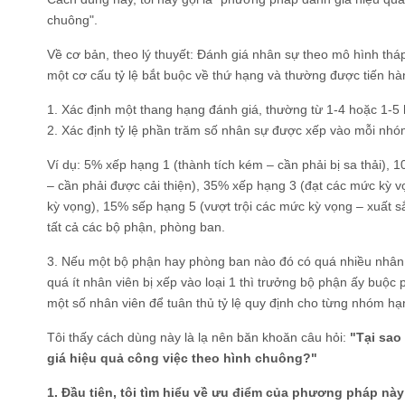
chuông".
Về cơ bản, theo lý thuyết: Đánh giá nhân sự theo mô hình thá
một cơ cấu tỷ lệ bắt buộc về thứ hạng và thường được tiến h
1. Xác định một thang hạng đánh giá, thường từ 1-4 hoặc 1-5 
2. Xác định tỷ lệ phần trăm số nhân sự được xếp vào mỗi nhó
Ví dụ: 5% xếp hạng 1 (thành tích kém – cần phải bị sa thải),
– cần phải được cải thiện), 35% xếp hạng 3 (đạt các mức kỳ 
kỳ vọng), 15% sếp hạng 5 (vượt trội các mức kỳ vọng – xuất s
tất cả các bộ phận, phòng ban.
3. Nếu một bộ phận hay phòng ban nào đó có quá nhiều nhân 
quá ít nhân viên bị xếp vào loại 1 thì trưởng bộ phận ấy buộc p
một số nhân viên để tuân thủ tỷ lệ quy định cho từng nhóm hạ
Tôi thấy cách dùng này là lạ nên băn khoăn câu hỏi:
"Tại sao
giá hiệu quả công việc theo hình chuông?"
1. Đầu tiên, tôi tìm hiểu về ưu điểm của phương pháp này