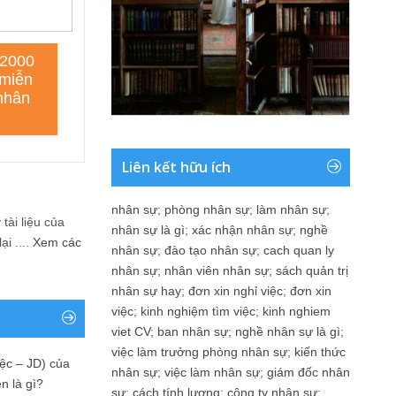
Liên kết hữu ích
nhân sự
;
phòng nhân sự
;
làm nhân sự
;
tài liệu của
nhân sự là gì
;
xác nhận nhân sự
;
nghề
i ....
Xem các
nhân sự
;
đào tạo nhân sự
;
cach quan ly
nhân sự
;
nhân viên nhân sự
;
sách quản trị
nhân sự hay
;
đơn xin nghỉ việc
;
đơn xin
việc
;
kinh nghiệm tìm việc
;
kinh nghiem
viet CV
;
ban nhân sự
;
nghề nhân sự là gì
;
việc làm trưởng phòng nhân sự
;
kiến thức
ệc – JD) của
nhân sự
;
việc làm nhân sự
;
giám đốc nhân
n là gì?
sự
;
cách tính lương
;
công ty nhân sự
;