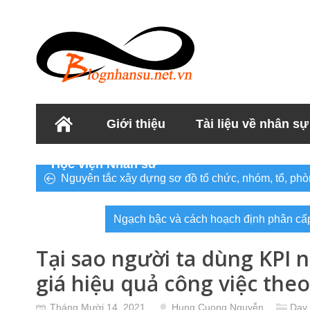
Giới thiệu
Tài liệu về nhân sự
Học viện Nhân sư
Nguyên tắc xây dựng sơ đồ tổ chức, nhóm, tổ, phòn
Ngạch bậc và cách hoạch định phân cấp
Tại sao người ta dùng KPI 
giá hiệu quả công việc the
Tháng Mười 14, 2021
Hung Cuong Nguyễn
Dạy 