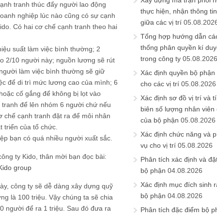
Xây dựng ma trận phối h
cạnh tranh thúc đẩy người lao động
thực hiện, nhận thông t
 doanh nghiệp lúc nào cũng có sự cạnh
giữa các vị trí
05.08.202
 Kido. Có hai cơ chế cạnh tranh theo hai
Tổng hợp hướng dẫn cá
thống phân quyền kí duyệ
 hiệu suất làm việc bình thường; 2
trong công ty
05.08.202
ho 2/10 người này; nguồn lương sẽ rút
 người làm việc bình thường sẽ giữ
Xác định quyền bộ phận
c để di trì mức lương cao của mình; 6
cho các vị trí
05.08.2026
 hoặc cố gắng để không bị lọt vào
Xác định sơ đồ vị trí và t
h tranh để lên nhóm 6 người chứ nếu
biên số lượng nhân viên c
 chế cạnh tranh đặt ra để môi nhân
của bộ phận
05.08.2026
 triển của tổ chức.
Xác định chức năng và 
iệp bạn có quá nhiều người xuất sắc.
vụ cho vị trí
05.08.2026
ông ty Kido, thân mời bạn đọc bài:
Phân tích xác định và đặt 
Kido group
bộ phận
04.08.2026
Xác định mục đích sinh ra
này, công ty sẽ dễ dàng xây dựng quỹ
bộ phận
04.08.2026
g là 100 triệu. Vậy chúng ta sẽ chia
0 người để ra 1 triệu. Sau đó đưa ra
Phân tích đặc điểm bộ p