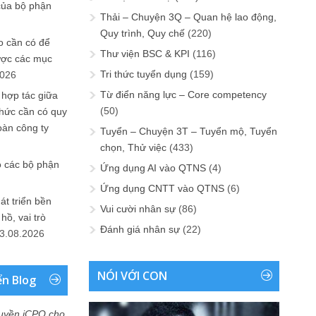
của bộ phận
Thải – Chuyện 3Q – Quan hệ lao động,
Quy trình, Quy chế
(220)
 cần có để
Thư viện BSC & KPI
(116)
ược các mục
Tri thức tuyển dụng
(159)
2026
Từ điển năng lực – Core competency
 hợp tác giữa
(50)
chức cần có quy
oàn công ty
Tuyển – Chuyện 3T – Tuyển mộ, Tuyển
chọn, Thử việc
(433)
o các bộ phận
Ứng dụng AI vào QTNS
(4)
Ứng dụng CNTT vào QTNS
(6)
át triển bền
Vui cười nhân sự
(86)
ồ, vai trò
Đánh giá nhân sự
(22)
3.08.2026
NÓI VỚI CON
ển Blog
uyền iCPO cho