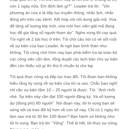
còn 1 ngày nữa. Em định làm gì?". Leader trả lời : "Với
phương án của e là tiếp tục truyền thông, nhắc lịch, nhắc
đóng phí trên các kênh. Kết hợp với nội dung giải mã. Vừa
để tăng số lượng lớp mới, vừa mời học viên giải mã đang
học để gia tăng số người tham dự”. Nghe xong tôi cay quá.
Tôi nghĩ về 2 bài học ở trên. Tôi chờ câu nói có vẻ sốt ruột
về sự kiện của bạn Leader. Ai ngờ bạn bình thản như
không. Tôi cũng chờ hôm nay bạn phải kiểm tra lại toàn bộ
các công việc cần làm, tổng duyệt các kịch bản cho sự kiện
đền còn thiếu xót gì thì thứ 6 chuẩn bị cho kịp.
Tôi quả thực nóng và tiếp tục trao đổi. Tôi đoán bạn không
hiểu rằng kỳ vọng về sự kiện của tôi ra sao. Chắc bạn nghĩ
chỉ cần sự kiện tầm 10 – 20 người là được. Tôi: “Anh chốt
nhé. Sự kiện này cần đạt 100 người đăng ký. Và số lượng
dự (đóng phí) 80 người”. Nói đoạn này, tôi hi vọng bạn sẽ
sửng sốt và trao đổi kỹ hơn về con số này. Chỉ có 1 ngày thì
làm sao mà tử 30 lên 100 được? Bạn hành xử không như
tôi hi vọng. Bạn trả lời: “Vâng”. Thế là hết, tôi thực sự nóng.