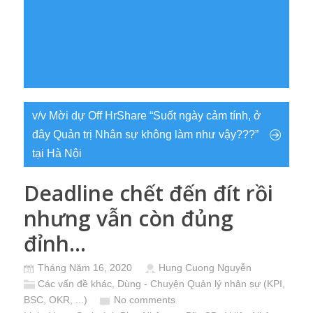
v/v Mời dự Off HrShare “Suốt ngày cảm tính, ở
đây Quản trị Nhân sự không làm như vậy???”
tại Hà Nội
Deadline chết đến đít rồi
nhưng vẫn còn đủng
đỉnh…
Tháng Năm 16, 2020
Hung Cuong Nguyễn
Các vấn đề khác
,
Dùng - Chuyện Quản lý nhân sự (KPI,
BSC, OKR, ...)
No comments