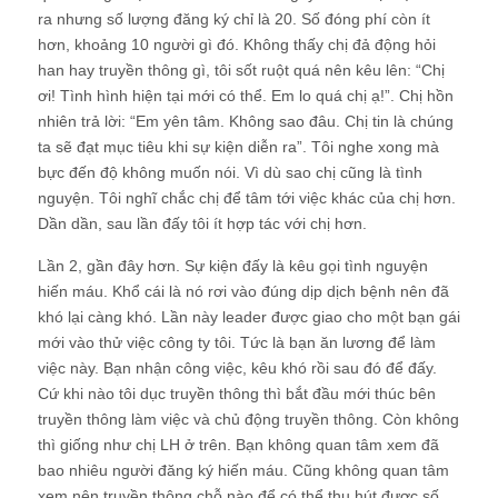
ra nhưng số lượng đăng ký chỉ là 20. Số đóng phí còn ít
hơn, khoảng 10 người gì đó. Không thấy chị đả động hỏi
han hay truyền thông gì, tôi sốt ruột quá nên kêu lên: “Chị
ơi! Tình hình hiện tại mới có thể. Em lo quá chị ạ!”. Chị hồn
nhiên trả lời: “Em yên tâm. Không sao đâu. Chị tin là chúng
ta sẽ đạt mục tiêu khi sự kiện diễn ra”. Tôi nghe xong mà
bực đến độ không muốn nói. Vì dù sao chị cũng là tình
nguyện. Tôi nghĩ chắc chị để tâm tới việc khác của chị hơn.
Dần dần, sau lần đấy tôi ít hợp tác với chị hơn.
Lần 2, gần đây hơn. Sự kiện đấy là kêu gọi tình nguyện
hiến máu. Khổ cái là nó rơi vào đúng dịp dịch bệnh nên đã
khó lại càng khó. Lần này leader được giao cho một bạn gái
mới vào thử việc công ty tôi. Tức là bạn ăn lương để làm
việc này. Bạn nhận công việc, kêu khó rồi sau đó để đấy.
Cứ khi nào tôi dục truyền thông thì bắt đầu mới thúc bên
truyền thông làm việc và chủ động truyền thông. Còn không
thì giống như chị LH ở trên. Bạn không quan tâm xem đã
bao nhiêu người đăng ký hiến máu. Cũng không quan tâm
xem nên truyền thông chỗ nào để có thể thu hút được số