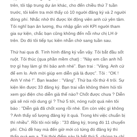
trên, tôi tập trung dự án khác, cho đến chiều thứ 7 tuần
trước, tôi kiểm tra mới thấy có 10 người đăng ký và 2 người
đóng phí. Nhắc nhở thì được lời động viên anh cứ yên tâm.
Tôi nghĩ bạn ăn lương, thu nhập gắn với KPI người tham
gia sự kiện, chắc bạn cũng không đến nỗi như chị LH ở
trên. Do đó tôi tiếp tục kiên nhẫn chờ sang tuần sau.
Thứ hai qua đi. Tình hình đăng ký vẫn vậy. Tôi bắt đầu sốt
ruột. Tôi thúc (qua phần mềm chat) : “Này em cần anh hỗ
trợ gì hay làm gì thì bảo anh nhé”. Bạn trai : “Vâng. Anh cứ
để em lo. Anh mời giúp em diễn giả là được”. Tôi : “OK !
Anh V nhé !”. Bạn leader : “Vâng”. Thứ ba rồi thứ 4 trôi. Sự
kiện lên được 33 đăng ký. Bạn trai vẫn không thèm hỏi tôi
xem gọi điện cho diễn giả thế nào? Chốt được chưa ? Diễn
giả sẽ nói nội dung gì ? Thứ 5 tới, nóng ruột quá nên tôi
báo : "Diễn giả đã chốt xong rồi nhé. Em còn việc gì không
? Anh thấy số lượng đăng ký ít quá. Trong khi việc chuẩn bị
thì nhiều". Rồi tôi nói tiếp : "33 đăng ký, trong đó 11 chuyển
phí. Chủ đề hay mà đến giờ mới có tứng đó đăng ký thì
thấp quá em ạ. Tới thời điểm này là hết thứ 5, chúng ta chỉ