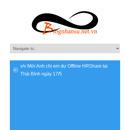
v/v Mời Anh chị em dự Offline HRShare tại
Thái Bình ngày 17/5