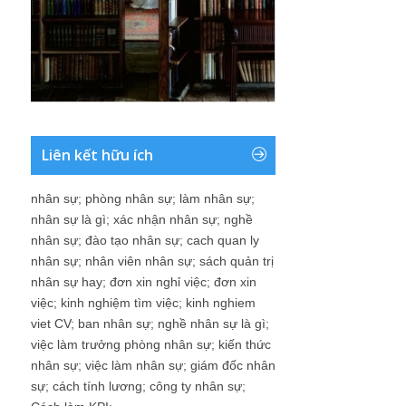
Liên kết hữu ích
nhân sự
;
phòng nhân sự
;
làm nhân sự
;
nhân sự là gì
;
xác nhận nhân sự
;
nghề
nhân sự
;
đào tạo nhân sự
;
cach quan ly
nhân sự
;
nhân viên nhân sự
;
sách quản trị
nhân sự hay
;
đơn xin nghỉ việc
;
đơn xin
việc
;
kinh nghiệm tìm việc
;
kinh nghiem
viet CV
;
ban nhân sự
;
nghề nhân sự là gì
;
việc làm trưởng phòng nhân sự
;
kiến thức
nhân sự
;
việc làm nhân sự
;
giám đốc nhân
sự
;
cách tính lương
;
công ty nhân sự
;