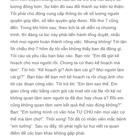
lượng đông hơn. Sự kiện đó sau đổi thành sự kiện từ thiện.
Tôi phải chủ động cung cấp thông tin về số lượng người
quyên góp tiền, số tiền quyên góp được. Rồi thứ 7 cũng
đến. Trong khi hôm sau, theo lịch là sẽ diễn ra chương
trình, thì đáng ra lúc này phải tiến hảnh tổng duyệt, nhắc
nhở mọi người hoàn thành công việc. Nhưng không! Tới tận
5h chiều thứ 7 hôm ấy tôi vẫn không thấy bạn đả động gì.
Tôi cáu và yêu cầu bạn báo cáo. Bạn nói: “Em đã gửi kế
hoạch cho mọi người rồi. Chúng ta cứ theo kế hoạch mà
làm”. Tôi hỏi: “Kế hoạch gì? Anh làm cái gì? Mọi người làm
cái gì?”. Bạn bảo để bạn mở kế hoạch ra rồi chụp ảnh cho
tôi các đoạn công việc. Tôi trả lời: “Em làm sao thế. Em
giao công việc bằng cách gửi cái mail với cái file rồi kệ nó
không quan tâm xem người ta đã đọc hay chưa à? Rồi em
cũng không quan tâm xem kết quả thế nào đúng không?”.
Bạn: “Em tưởng mình có văn hóa TỰ CHỦ nên mọi việc cứ
thế mà làm chứ!”. Thôi xong! Tôi đã có nhân viên mắc bệnh
“em tưởng”. Sau vụ đấy, tôi phải ngồi lụi hụi viết ra quan
điểm để các bạn khác không gặp phải.