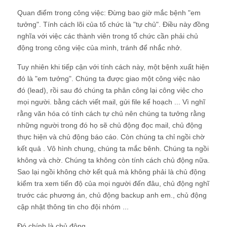
Quan điểm trong công việc: Đừng bao giờ mắc bệnh "em
tưởng". Tính cách lõi của tổ chức là "tự chủ". Điều này đồng
nghĩa với việc các thành viên trong tổ chức cần phải chủ
động trong công việc của mình, tránh để nhắc nhở.
Tuy nhiên khi tiếp cận với tính cách này, một bệnh xuất hiện
đó là "em tưởng". Chúng ta được giao một công việc nào
đó (lead), rồi sau đó chúng ta phân công lại công việc cho
mọi người. bằng cách viết mail, gửi file kế hoạch ... Vì nghĩ
rằng văn hóa có tính cách tự chủ nên chúng ta tưởng rằng
những người trong đó họ sẽ chủ động đọc mail, chủ động
thực hiện và chủ động báo cáo. Còn chúng ta chỉ ngồi chờ
kết quả . Vô hình chung, chúng ta mắc bênh. Chúng ta ngồi
không và chờ. Chúng ta không còn tính cách chủ động nữa.
Sao lại ngồi không chờ kết quả mà không phải là chủ động
kiểm tra xem tiến độ của mọi người đến đâu, chủ động nghĩ
trước các phương án, chủ động backup anh em., chủ động
cập nhật thông tin cho đội nhóm ...
Đó chính là chủ động.