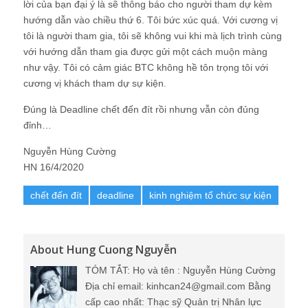
lời của bạn đại ý là sẽ thông báo cho người tham dự kèm
hướng dẫn vào chiều thứ 6. Tôi bức xúc quá. Với cương vị
tôi là người tham gia, tôi sẽ không vui khi mà lịch trình cùng
với hướng dẫn tham gia được gửi một cách muộn màng
như vậy. Tôi có cảm giác BTC không hề tôn trọng tôi với
cương vị khách tham dự sự kiện.
Đúng là Deadline chết đến đít rồi nhưng vẫn còn đủng
đỉnh…
Nguyễn Hùng Cường
HN 16/4/2020
chết đến đít
deadline
kinh nghiệm tổ chức sự kiện
About Hung Cuong Nguyễn
TÓM TẮT: Họ và tên : Nguyễn Hùng Cường
Địa chỉ email: kinhcan24@gmail.com Bằng
cấp cao nhất: Thạc sỹ Quản trị Nhân lực