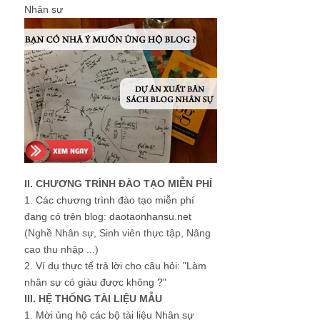
Nhân sự
II. CHƯƠNG TRÌNH ĐÀO TẠO MIỄN PHÍ
1.
Các chương trình đào tạo miễn phí
đang có trên blog: daotaonhansu.net
(Nghề Nhân sự, Sinh viên thực tập, Nâng
cao thu nhập ...)
2.
Ví dụ thực tế trả lời cho câu hỏi: "Làm
nhân sự có giàu được không ?"
III. HỆ THỐNG TÀI LIỆU MẪU
1.
Mời ủng hộ các bộ tài liệu Nhân sự