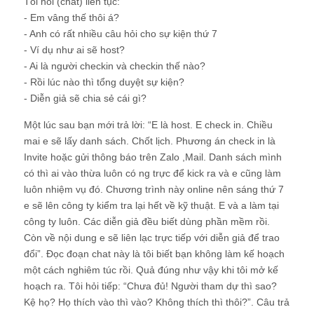
Tôi hỏi (chat) liên tục:
- Em vâng thế thôi á?
- Anh có rất nhiều câu hỏi cho sự kiện thứ 7
- Ví dụ như ai sẽ host?
- Ai là người checkin và checkin thế nào?
- Rồi lúc nào thì tổng duyệt sự kiện?
- Diễn giả sẽ chia sẻ cái gì?
Một lúc sau bạn mới trả lời: “E là host. E check in. Chiều
mai e sẽ lấy danh sách. Chốt lịch. Phương án check in là
Invite hoặc gửi thông báo trên Zalo ,Mail. Danh sách mình
có thì ai vào thừa luôn có ng trực để kick ra và e cũng làm
luôn nhiệm vụ đó. Chương trình này online nên sáng thứ 7
e sẽ lên công ty kiểm tra lại hết về kỹ thuật. E và a làm tại
công ty luôn. Các diễn giả đều biết dùng phần mềm rồi.
Còn về nội dung e sẽ liên lạc trực tiếp với diễn giả để trao
đổi”. Đọc đoạn chat này là tôi biết bạn không làm kế hoạch
một cách nghiêm túc rồi. Quả đúng như vậy khi tôi mở kế
hoạch ra. Tôi hỏi tiếp: “Chưa đủ! Người tham dự thì sao?
Kệ họ? Họ thích vào thì vào? Không thích thì thôi?”. Câu trả