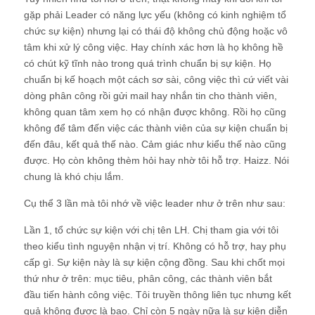
gặp phải Leader có năng lực yếu (không có kinh nghiệm tổ
chức sự kiện) nhưng lại có thái độ không chủ động hoặc vô
tâm khi xử lý công việc. Hay chính xác hơn là họ không hề
có chút kỹ tĩnh nào trong quá trình chuẩn bị sự kiện. Họ
chuẩn bị kế hoạch một cách sơ sài, công việc thì cứ viết vài
dòng phân công rồi gửi mail hay nhắn tin cho thành viên,
không quan tâm xem họ có nhận được không. Rồi họ cũng
không để tâm đến việc các thành viên của sự kiện chuẩn bị
đến đâu, kết quả thế nào. Cảm giác như kiểu thế nào cũng
được. Họ còn không thèm hỏi hay nhờ tôi hỗ trợ. Haizz. Nói
chung là khó chịu lắm.
Cụ thể 3 lần mà tôi nhớ về việc leader như ở trên như sau:
Lần 1, tổ chức sự kiện với chị tên LH. Chị tham gia với tôi
theo kiểu tình nguyện nhận vị trí. Không có hỗ trợ, hay phụ
cấp gì. Sự kiện này là sự kiện cộng đồng. Sau khi chốt mọi
thứ như ở trên: mục tiêu, phân công, các thành viên bắt
đầu tiến hành công việc. Tôi truyền thông liên tục nhưng kết
quả không được là bao. Chỉ còn 5 ngày nữa là sự kiện diễn