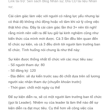
Link tài trợ:
Seri sách Blog Nhân sự
; Đĩa CD
tài liệu Nhân
sự
;
Cái cảm giác làm việc với người có năng lực yếu nhưng lại
có thái độ không chủ động hoặc vô tâm khi xử lý công việc
thật khó chịu. Đây là cái cảm giác lần thứ 3+ nên tôi nghĩ
rằng mình nên viết ra để lưu giữ lại kinh nghiệm cũng như
kiến thức của mình mới được. Cả 3 lần đều liên quan đến
tổ chức sự kiện, và cả 3 đều dính tới người làm trưởng ban
tổ chức. Tình huống nói chung là như thế này:
Sự kiện được thống nhất tổ chức với các mục tiêu sau:
- Số người tham dự: 80
- Số đăng ký: 120
- Địa điểm: sẽ dự kiến trước sau đó chốt dựa trên số lương
người xác nhận tham dự (chuyển khoản trước)
- Thời gian: chốt một ngày cụ thể
Để sự kiện diễn ra, sẽ có một người làm trưởng ban tổ chức
(gọi là Leader). Nhiệm vụ của leader là làm thế nào để sự
kiện diễn ra đạt mục tiêu. Cụ thể hơn về công việc của