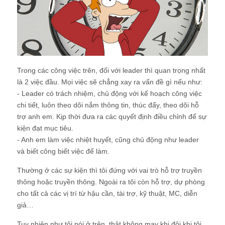
Trong các công việc trên, đối với leader thì quan trọng nhất
là 2 việc đầu. Mọi việc sẽ chẳng xay ra vấn đề gì nếu như:
- Leader có trách nhiệm, chủ động với kế hoạch công việc
chi tiết, luôn theo dõi nắm thông tin, thúc đẩy, theo dõi hỗ
trợ anh em. Kịp thời đưa ra các quyết định điều chỉnh để sự
kiện đạt mục tiêu.
- Anh em làm việc nhiệt huyết, cũng chủ động như leader
và biết công biết việc để làm.
Thường ở các sự kiện thì tôi đứng với vai trò hỗ trợ truyền
thông hoặc truyền thông. Ngoài ra tôi còn hỗ trợ, dự phòng
cho tất cả các vị trí từ hậu cần, tài trợ, kỹ thuật, MC, diễn
giả…
Tuy nhiên như tôi nói ở trên, thật không may khi đôi khi tôi