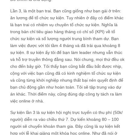
Lần 3, là một bạn trai. Bạn cũng giống như bạn gái ở trên:
ăn lương để tổ chức sự kiện. Tuy nhiên ở đây có điểm khác
là bạn trai có nhiệm vụ chuyên tổ chức sự kiện. Nghĩa là
trong bản chỉ tiêu giao hàng tháng có chỉ số (KPI) về tổ
chức sự kiện và số lượng người trung bình tham dự. Bạn
làm việc được với tôi tầm 4 tháng và đã trải qua khoảng 8
sự kiện. 8 sự kiện ấy tôi để bạn làm leader nhưng vẫn thúc
và hỗ trợ truyền thông đằng sau. Nói chung, mọi thứ đều ok
cho đến bây giờ. Tôi thấy bạn cũng bắt đầu bắt được nhịp,
cộng với việc bạn cũng đã có kinh nghiệm tổ chức sự kiện
và cũng từng khởi nghiệp nhưng thất bại nên quyết định để
bạn chủ động gần như hoàn toàn. Tôi sẽ tập trung vào dự
án khác. Thời điểm này, cũng đúng dịp công ty tách ra làm
việc online ở nhà.
Sự kiện lần 3 là sự kiện hội nghị trực tuyến có thu phí (50k/
người) diễn ra vào chiều thứ 7. Dự kiến khoảng 80 – 100
người sẽ chuyển khoản tham gia. Đây cũng là sự kiện kết
hợp với lễ khai giảng một khóa học online. Như đã nói ở