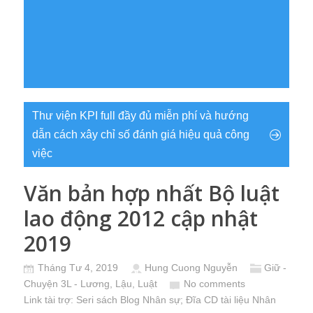
Thư viện KPI full đầy đủ miễn phí và hướng
dẫn cách xây chỉ số đánh giá hiệu quả công
việc
Văn bản hợp nhất Bộ luật
lao động 2012 cập nhật
2019
Tháng Tư 4, 2019
Hung Cuong Nguyễn
Giữ -
Chuyện 3L - Lương, Lậu, Luật
No comments
Link tài trợ:
Seri sách Blog Nhân sự
; Đĩa CD
tài liệu Nhân