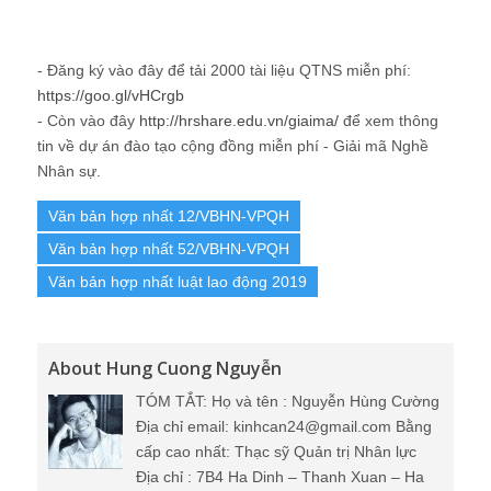
- Đăng ký vào đây để tải 2000 tài liệu QTNS miễn phí:
https://goo.gl/vHCrgb
- Còn vào đây
http://hrshare.edu.vn/giaima/
để xem thông
tin về dự án đào tạo cộng đồng miễn phí - Giải mã Nghề
Nhân sự.
Văn bản hợp nhất 12/VBHN-VPQH
Văn bản hợp nhất 52/VBHN-VPQH
Văn bản hợp nhất luật lao động 2019
About Hung Cuong Nguyễn
TÓM TẮT: Họ và tên : Nguyễn Hùng Cường
Địa chỉ email: kinhcan24@gmail.com Bằng
cấp cao nhất: Thạc sỹ Quản trị Nhân lực
Địa chỉ : 7B4 Ha Dinh – Thanh Xuan – Ha