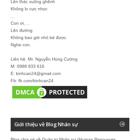
Lên thác xuống ghềnh
Không lo cực nhọc
...
Con ơi, ...
Lên đường
Không bao giờ nhỏ bé được
Nghe con.
Liên hệ: Mr. Nguyễn Hùng Cường
M: 0988 833 616
E: kinhcan24@gmail.com
Fb: fb.com/kinhcan24
Giới thiệu về Blog Nhân sự
Blog chia sẻ về Quản trị Nhân sự (Human Resources