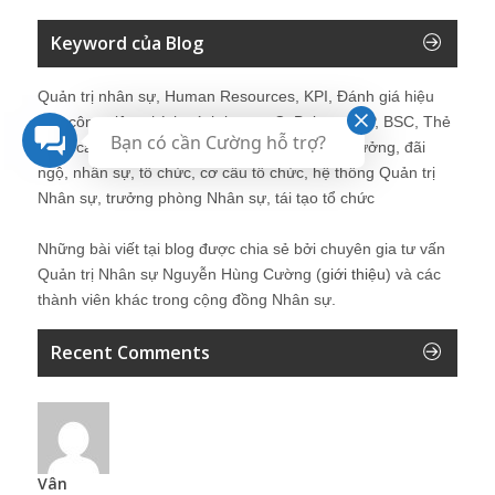
Keyword của Blog
Quản trị nhân sự, Human Resources, KPI, Đánh giá hiệu
quả công việc, chính sách lương, CnB, lương 3P, BSC, Thẻ
Bạn có cần Cường hỗ trợ?
điểm cân bằng, tuyển dụng, đào tạo, lương thưởng, đãi
ngộ, nhân sự, tổ chức, cơ cấu tổ chức, hệ thống Quản trị
Nhân sự, trưởng phòng Nhân sự, tái tạo tổ chức
Những bài viết tại blog được chia sẻ bởi chuyên gia tư vấn
Quản trị Nhân sự Nguyễn Hùng Cường (
giới thiệu
) và các
thành viên khác trong cộng đồng Nhân sự.
Recent Comments
Vân