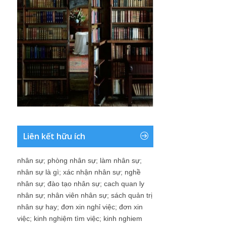
Liên kết hữu ích
nhân sự
;
phòng nhân sự
;
làm nhân sự
;
nhân sự là gì
;
xác nhận nhân sự
;
nghề
nhân sự
;
đào tạo nhân sự
;
cach quan ly
nhân sự
;
nhân viên nhân sự
;
sách quản trị
nhân sự hay
;
đơn xin nghỉ việc
;
đơn xin
việc
;
kinh nghiệm tìm việc
;
kinh nghiem