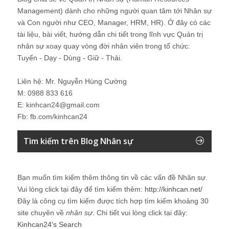
Management) dành cho những người quan tâm tới Nhân sự
và Con người như CEO, Manager, HRM, HR). Ở đây có các
tài liệu, bài viết, hướng dẫn chi tiết trong lĩnh vực Quản trị
nhân sự xoay quay vòng đời nhân viên trong tổ chức:
Tuyển - Dạy - Dùng - Giữ - Thải.
Liên hệ: Mr. Nguyễn Hùng Cường
M: 0988 833 616
E: kinhcan24@gmail.com
Fb: fb.com/kinhcan24
Tìm kiếm trên Blog Nhân sự
Bạn muốn tìm kiếm thêm thông tin về các vấn đề
Nhân sự
.
Vui lòng click tại đây để tìm kiếm thêm:
http://kinhcan.net/
Đây là công cụ tìm kiếm được tích hợp tìm kiếm khoảng 30
site chuyên về
nhân sự
. Chi tiết vui lòng click tại đây:
Kinhcan24′s Search