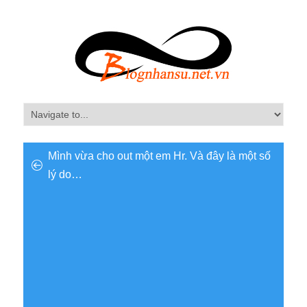
Mình vừa cho out một em Hr. Và đây là một số
lý do…