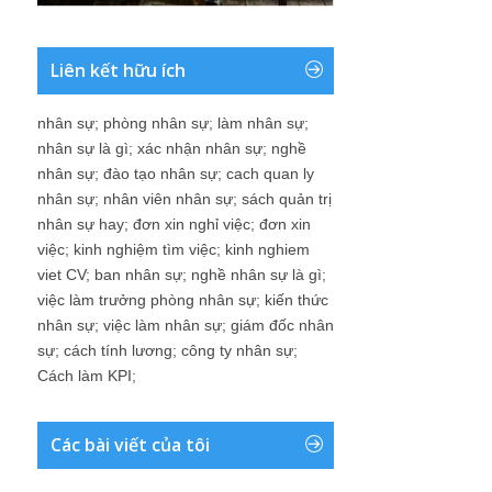
Liên kết hữu ích
nhân sự
;
phòng nhân sự
;
làm nhân sự
;
nhân sự là gì
;
xác nhận nhân sự
;
nghề
nhân sự
;
đào tạo nhân sự
;
cach quan ly
nhân sự
;
nhân viên nhân sự
;
sách quản trị
nhân sự hay
;
đơn xin nghỉ việc
;
đơn xin
việc
;
kinh nghiệm tìm việc
;
kinh nghiem
viet CV
;
ban nhân sự
;
nghề nhân sự là gì
;
việc làm trưởng phòng nhân sự
;
kiến thức
nhân sự
;
việc làm nhân sự
;
giám đốc nhân
sự
;
cách tính lương
;
công ty nhân sự
;
Cách làm KPI
;
Các bài viết của tôi