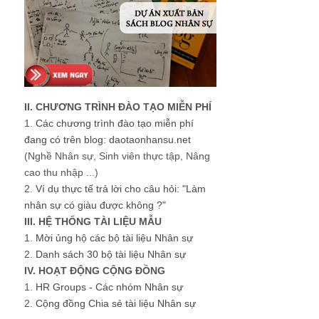
II. CHƯƠNG TRÌNH ĐÀO TẠO MIỄN PHÍ
1.
Các chương trình đào tạo miễn phí
đang có trên blog: daotaonhansu.net
(Nghề Nhân sự, Sinh viên thực tập, Nâng
cao thu nhập ...)
2.
Ví dụ thực tế trả lời cho câu hỏi: "Làm
nhân sự có giàu được không ?"
III. HỆ THỐNG TÀI LIỆU MẪU
1.
Mời ủng hộ các bộ tài liệu Nhân sự
2.
Danh sách 30 bộ tài liệu Nhân sự
IV. HOẠT ĐỘNG CỘNG ĐỒNG
1.
HR Groups - Các nhóm Nhân sự
2.
Cộng đồng Chia sẻ tài liệu Nhân sự