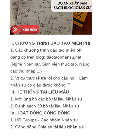
II. CHƯƠNG TRÌNH ĐÀO TẠO MIỄN PHÍ
1.
Các chương trình đào tạo miễn phí
đang có trên blog: daotaonhansu.net
(Nghề Nhân sự, Sinh viên thực tập, Nâng
cao thu nhập ...)
2.
Ví dụ thực tế trả lời cho câu hỏi: "Làm
nhân sự có giàu được không ?"
III. HỆ THỐNG TÀI LIỆU MẪU
1.
Mời ủng hộ các bộ tài liệu Nhân sự
2.
Danh sách 30 bộ tài liệu Nhân sự
IV. HOẠT ĐỘNG CỘNG ĐỒNG
1.
HR Groups - Các nhóm Nhân sự
2.
Cộng đồng Chia sẻ tài liệu Nhân sự