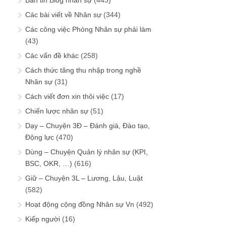
Bản tin Blog nhân sự
(443)
Các bài viết về Nhân sự
(344)
Các công việc Phòng Nhân sự phải làm
(43)
Các vấn đề khác
(258)
Cách thức tăng thu nhập trong nghề
Nhân sự
(31)
Cách viết đơn xin thôi việc
(17)
Chiến lược nhân sự
(51)
Dạy – Chuyện 3Đ – Đánh giá, Đào tạo,
Động lực
(470)
Dùng – Chuyện Quản lý nhân sự (KPI,
BSC, OKR, …)
(616)
Giữ – Chuyện 3L – Lương, Lậu, Luật
(582)
Hoạt động cộng đồng Nhân sự Vn
(492)
Kiếp người
(16)