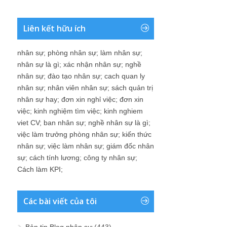
Liên kết hữu ích
nhân sự
;
phòng nhân sự
;
làm nhân sự
;
nhân sự là gì
;
xác nhận nhân sự
;
nghề
nhân sự
;
đào tạo nhân sự
;
cach quan ly
nhân sự
;
nhân viên nhân sự
;
sách quản trị
nhân sự hay
;
đơn xin nghỉ việc
;
đơn xin
việc
;
kinh nghiệm tìm việc
;
kinh nghiem
viet CV
;
ban nhân sự
;
nghề nhân sự là gì
;
việc làm trưởng phòng nhân sự
;
kiến thức
nhân sự
;
việc làm nhân sự
;
giám đốc nhân
sự
;
cách tính lương
;
công ty nhân sự
;
Cách làm KPI
;
Các bài viết của tôi