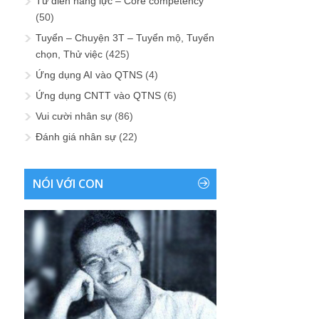
Từ điển năng lực – Core competency
(50)
Tuyển – Chuyện 3T – Tuyển mộ, Tuyển
chọn, Thử việc
(425)
Ứng dụng AI vào QTNS
(4)
Ứng dụng CNTT vào QTNS
(6)
Vui cười nhân sự
(86)
Đánh giá nhân sự
(22)
NÓI VỚI CON