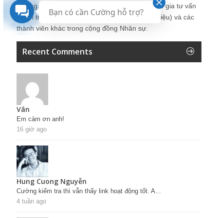
Những bài viết tại blog được chia sẻ bởi chuyên gia tư vấn
Bạn có cần Cường hỗ trợ?
Quản trị Nhân sự Nguyễn Hùng Cường (
giới thiệu
) và các
thành viên khác trong cộng đồng Nhân sự.
Recent Comments
Vân
Em cảm ơn anh!
16 giờ ago
Hung Cuong Nguyễn
Cường kiểm tra thì vẫn thấy link hoạt động tốt. A...
4 tuần ago