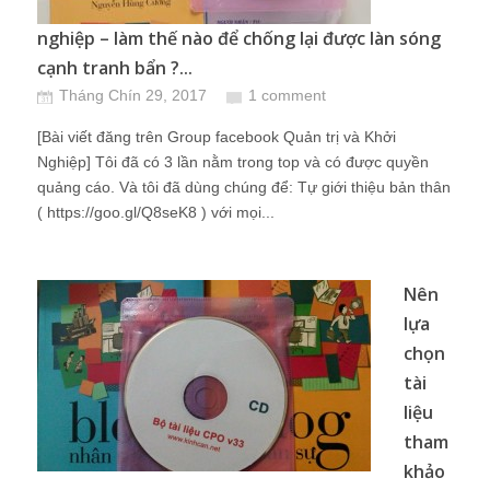
nghiệp – làm thế nào để chống lại được làn sóng
cạnh tranh bẩn ?...
Tháng Chín 29, 2017
1 comment
[Bài viết đăng trên Group facebook Quản trị và Khởi
Nghiệp] Tôi đã có 3 lần nằm trong top và có được quyền
quảng cáo. Và tôi đã dùng chúng để: Tự giới thiệu bản thân
( https://goo.gl/Q8seK8 ) với mọi...
Nên
lựa
chọn
tài
liệu
tham
khảo