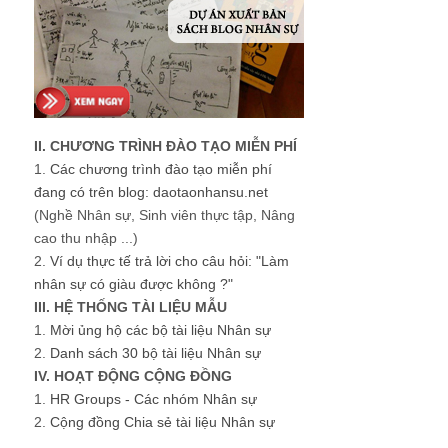
II. CHƯƠNG TRÌNH ĐÀO TẠO MIỄN PHÍ
1.
Các chương trình đào tạo miễn phí
đang có trên blog: daotaonhansu.net
(Nghề Nhân sự, Sinh viên thực tập, Nâng
cao thu nhập ...)
2.
Ví dụ thực tế trả lời cho câu hỏi: "Làm
nhân sự có giàu được không ?"
III. HỆ THỐNG TÀI LIỆU MẪU
1.
Mời ủng hộ các bộ tài liệu Nhân sự
2.
Danh sách 30 bộ tài liệu Nhân sự
IV. HOẠT ĐỘNG CỘNG ĐỒNG
1.
HR Groups - Các nhóm Nhân sự
2.
Cộng đồng Chia sẻ tài liệu Nhân sự