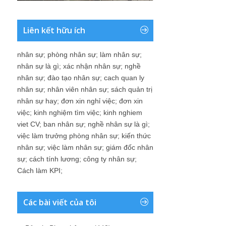
Liên kết hữu ích
nhân sự
;
phòng nhân sự
;
làm nhân sự
;
nhân sự là gì
;
xác nhận nhân sự
;
nghề
nhân sự
;
đào tạo nhân sự
;
cach quan ly
nhân sự
;
nhân viên nhân sự
;
sách quản trị
nhân sự hay
;
đơn xin nghỉ việc
;
đơn xin
việc
;
kinh nghiệm tìm việc
;
kinh nghiem
viet CV
;
ban nhân sự
;
nghề nhân sự là gì
;
việc làm trưởng phòng nhân sự
;
kiến thức
nhân sự
;
việc làm nhân sự
;
giám đốc nhân
sự
;
cách tính lương
;
công ty nhân sự
;
Cách làm KPI
;
Các bài viết của tôi