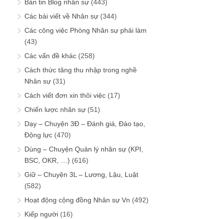
Bản tin Blog nhân sự
(443)
Các bài viết về Nhân sự
(344)
Các công việc Phòng Nhân sự phải làm
(43)
Các vấn đề khác
(258)
Cách thức tăng thu nhập trong nghề
Nhân sự
(31)
Cách viết đơn xin thôi việc
(17)
Chiến lược nhân sự
(51)
Dạy – Chuyện 3Đ – Đánh giá, Đào tạo,
Động lực
(470)
Dùng – Chuyện Quản lý nhân sự (KPI,
BSC, OKR, …)
(616)
Giữ – Chuyện 3L – Lương, Lậu, Luật
(582)
Hoạt động cộng đồng Nhân sự Vn
(492)
Kiếp người
(16)