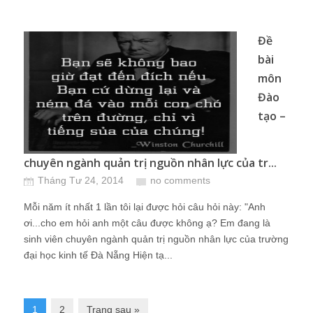
Đề
bài
môn
Đào
tạo –
chuyên ngành quản trị nguồn nhân lực của tr...
Tháng Tư 24, 2014
no comments
Mỗi năm ít nhất 1 lần tôi lại được hỏi câu hỏi này: "Anh
ơi...cho em hỏi anh một câu được không ạ? Em đang là
sinh viên chuyên ngành quản trị nguồn nhân lực của trường
đại học kinh tế Đà Nẵng Hiện tạ...
1
2
Trang sau »