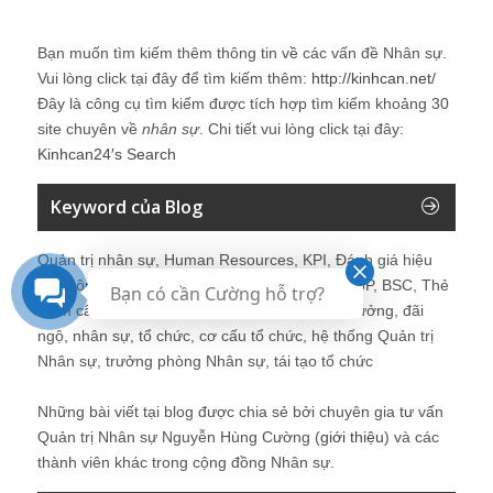
Bạn muốn tìm kiếm thêm thông tin về các vấn đề
Nhân sự
.
Vui lòng click tại đây để tìm kiếm thêm:
http://kinhcan.net/
Đây là công cụ tìm kiếm được tích hợp tìm kiếm khoảng 30
site chuyên về
nhân sự
. Chi tiết vui lòng click tại đây:
Kinhcan24′s Search
Keyword của Blog
Quản trị nhân sự, Human Resources, KPI, Đánh giá hiệu
quả công việc, chính sách lương, CnB, lương 3P, BSC, Thẻ
Bạn có cần Cường hỗ trợ?
điểm cân bằng, tuyển dụng, đào tạo, lương thưởng, đãi
ngộ, nhân sự, tổ chức, cơ cấu tổ chức, hệ thống Quản trị
Nhân sự, trưởng phòng Nhân sự, tái tạo tổ chức
Những bài viết tại blog được chia sẻ bởi chuyên gia tư vấn
Quản trị Nhân sự Nguyễn Hùng Cường (
giới thiệu
) và các
thành viên khác trong cộng đồng Nhân sự.