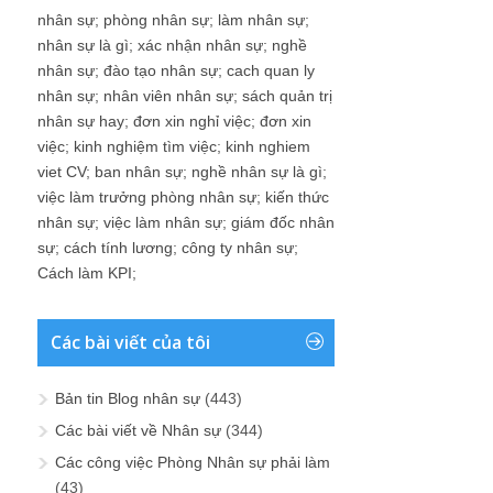
nhân sự
;
phòng nhân sự
;
làm nhân sự
;
nhân sự là gì
;
xác nhận nhân sự
;
nghề
nhân sự
;
đào tạo nhân sự
;
cach quan ly
nhân sự
;
nhân viên nhân sự
;
sách quản trị
nhân sự hay
;
đơn xin nghỉ việc
;
đơn xin
việc
;
kinh nghiệm tìm việc
;
kinh nghiem
viet CV
;
ban nhân sự
;
nghề nhân sự là gì
;
việc làm trưởng phòng nhân sự
;
kiến thức
nhân sự
;
việc làm nhân sự
;
giám đốc nhân
sự
;
cách tính lương
;
công ty nhân sự
;
Cách làm KPI
;
Các bài viết của tôi
Bản tin Blog nhân sự
(443)
Các bài viết về Nhân sự
(344)
Các công việc Phòng Nhân sự phải làm
(43)