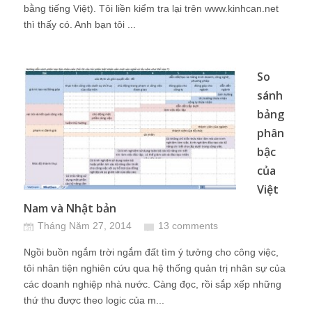
bằng tiếng Việt). Tôi liền kiểm tra lại trên www.kinhcan.net
thì thấy có. Anh bạn tôi ...
So
sánh
bảng
phân
bậc
của
Việt
Nam và Nhật bản
Tháng Năm 27, 2014
13 comments
Ngồi buồn ngắm trời ngắm đất tìm ý tưởng cho công việc,
tôi nhân tiện nghiên cứu qua hệ thống quản trị nhân sự của
các doanh nghiệp nhà nước. Càng đọc, rồi sắp xếp những
thứ thu được theo logic của m...