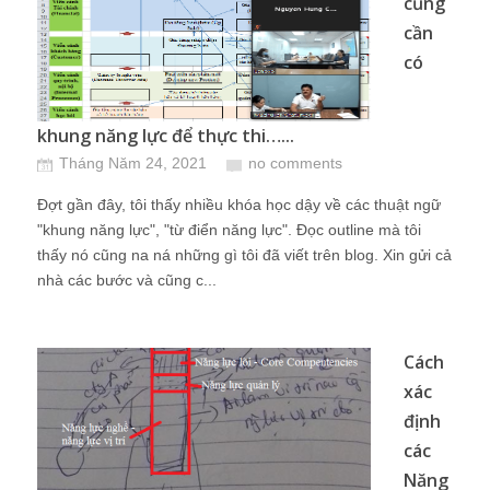
cũng
cần
có
khung năng lực để thực thi…...
Tháng Năm 24, 2021
no comments
Đợt gần đây, tôi thấy nhiều khóa học dậy về các thuật ngữ
"khung năng lực", "từ điển năng lực". Đọc outline mà tôi
thấy nó cũng na ná những gì tôi đã viết trên blog. Xin gửi cả
nhà các bước và cũng c...
Cách
xác
định
các
Năng