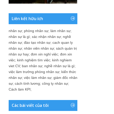
Liên kết hữu ích
nhân sự
;
phòng nhân sự
;
làm nhân sự
;
nhân sự là gì
;
xác nhận nhân sự
;
nghề
nhân sự
;
đào tạo nhân sự
;
cach quan ly
nhân sự
;
nhân viên nhân sự
;
sách quản trị
nhân sự hay
;
đơn xin nghỉ việc
;
đơn xin
việc
;
kinh nghiệm tìm việc
;
kinh nghiem
viet CV
;
ban nhân sự
;
nghề nhân sự là gì
;
việc làm trưởng phòng nhân sự
;
kiến thức
nhân sự
;
việc làm nhân sự
;
giám đốc nhân
sự
;
cách tính lương
;
công ty nhân sự
;
Cách làm KPI
;
Các bài viết của tôi