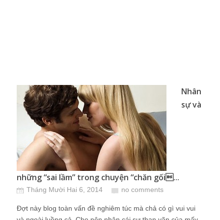
Nhân
sự và
những “sai lầm” trong chuyện “chăn gối...
Tháng Mười Hai 6, 2014
no comments
Đợt này blog toàn vấn đề nghiêm túc mà chả có gì vui vui
và ngoài luồng cả. Cho nên nhân cái sự than vãn của mấy