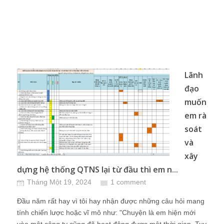
Lãnh
đạo
muốn
em rà
soát
và
xây
dựng hệ thống QTNS lại từ đầu thì em n...
Tháng Một 19, 2024
1 comment
Đầu năm rất hay vì tôi hay nhận được những câu hỏi mang
tính chiến lược hoặc vĩ mô như: "Chuyện là em hiện mới