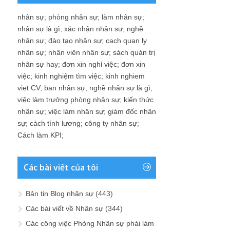
nhân sự
;
phòng nhân sự
;
làm nhân sự
;
nhân sự là gì
;
xác nhận nhân sự
;
nghề
nhân sự
;
đào tạo nhân sự
;
cach quan ly
nhân sự
;
nhân viên nhân sự
;
sách quản trị
nhân sự hay
;
đơn xin nghỉ việc
;
đơn xin
việc
;
kinh nghiệm tìm việc
;
kinh nghiem
viet CV
;
ban nhân sự
;
nghề nhân sự là gì
;
việc làm trưởng phòng nhân sự
;
kiến thức
nhân sự
;
việc làm nhân sự
;
giám đốc nhân
sự
;
cách tính lương
;
công ty nhân sự
;
Cách làm KPI
;
Các bài viết của tôi
Bản tin Blog nhân sự
(443)
Các bài viết về Nhân sự
(344)
Các công việc Phòng Nhân sự phải làm