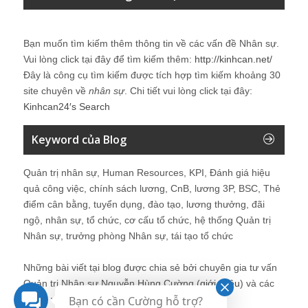
Bạn muốn tìm kiếm thêm thông tin về các vấn đề
Nhân sự
.
Vui lòng click tại đây để tìm kiếm thêm:
http://kinhcan.net/
Đây là công cụ tìm kiếm được tích hợp tìm kiếm khoảng 30
site chuyên về
nhân sự
. Chi tiết vui lòng click tại đây:
Kinhcan24′s Search
Keyword của Blog
Quản trị nhân sự, Human Resources, KPI, Đánh giá hiệu
quả công việc, chính sách lương, CnB, lương 3P, BSC, Thẻ
điểm cân bằng, tuyển dụng, đào tạo, lương thưởng, đãi
ngộ, nhân sự, tổ chức, cơ cấu tổ chức, hệ thống Quản trị
Nhân sự, trưởng phòng Nhân sự, tái tạo tổ chức
Những bài viết tại blog được chia sẻ bởi chuyên gia tư vấn
Quản trị Nhân sự Nguyễn Hùng Cường (
giới thiệu
) và các
thành viên khác trong cộng đồng Nhân sự.
Bạn có cần Cường hỗ trợ?