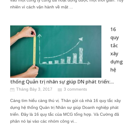
vào một công ty cũng đã hoạt động được một thời gian. Tuy
nhiên vì cách vận hành về mặt ...
16
quy
tắc
xây
dựng
hệ
thống Quản trị nhân sự giúp DN phát triển:...
Tháng Bảy 3, 2017
3 comments
Càng tìm hiểu càng thú vị. Thân gửi cả nhà 16 quy tắc xây
dựng hệ thống Quản trị Nhân sự giúp Doanh nghiệp phát
triển. Đây là 16 quy tắc của MCG tổng hợp. Và Cường đã
phân nó lại vào các nhóm công vi...