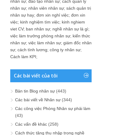
nhân sự
;
đào tạo nhân sự
;
cach quan ly
nhân sự
;
nhân viên nhân sự
;
sách quản trị
nhân sự hay
;
đơn xin nghỉ việc
;
đơn xin
việc
;
kinh nghiệm tìm việc
;
kinh nghiem
viet CV
;
ban nhân sự
;
nghề nhân sự là gì
;
việc làm trưởng phòng nhân sự
;
kiến thức
nhân sự
;
việc làm nhân sự
;
giám đốc nhân
sự
;
cách tính lương
;
công ty nhân sự
;
Cách làm KPI
;
Các bài viết của tôi
Bản tin Blog nhân sự
(443)
Các bài viết về Nhân sự
(344)
Các công việc Phòng Nhân sự phải làm
(43)
Các vấn đề khác
(258)
Cách thức tăng thu nhập trong nghề