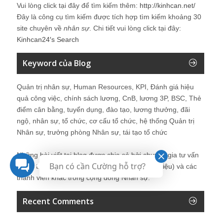
Vui lòng click tại đây để tìm kiếm thêm:
http://kinhcan.net/
Đây là công cụ tìm kiếm được tích hợp tìm kiếm khoảng 30
site chuyên về
nhân sự
. Chi tiết vui lòng click tại đây:
Kinhcan24′s Search
Keyword của Blog
Quản trị nhân sự, Human Resources, KPI, Đánh giá hiệu
quả công việc, chính sách lương, CnB, lương 3P, BSC, Thẻ
điểm cân bằng, tuyển dụng, đào tạo, lương thưởng, đãi
ngộ, nhân sự, tổ chức, cơ cấu tổ chức, hệ thống Quản trị
Nhân sự, trưởng phòng Nhân sự, tái tạo tổ chức
Những bài viết tại blog được chia sẻ bởi chuyên gia tư vấn
Bạn có cần Cường hỗ trợ?
Quản trị Nhân sự Nguyễn Hùng Cường (
giới thiệu
) và các
thành viên khác trong cộng đồng Nhân sự.
Recent Comments