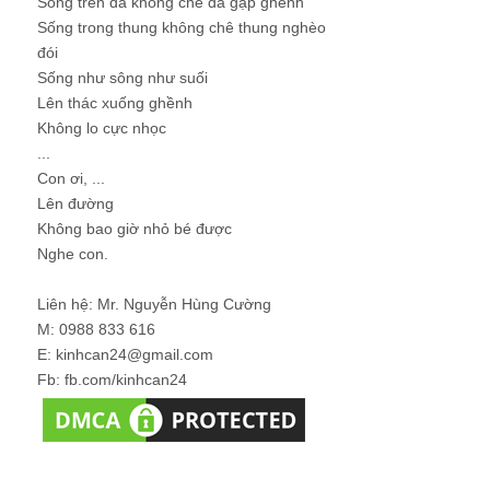
Sống trên đá không chê đá gập ghềnh
Sống trong thung không chê thung nghèo
đói
Sống như sông như suối
Lên thác xuống ghềnh
Không lo cực nhọc
...
Con ơi, ...
Lên đường
Không bao giờ nhỏ bé được
Nghe con.
Liên hệ: Mr. Nguyễn Hùng Cường
M: 0988 833 616
E: kinhcan24@gmail.com
Fb: fb.com/kinhcan24