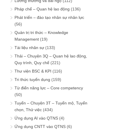
Lương thưởng và đãi ngộ
(112)
Pháp chế – Quan hệ lao động
(136)
Phát triển – đào tạo nhân sự nhân lực
(56)
Quản trị tri thức – Knowledge
Management
(19)
Tài liệu nhân sự
(133)
Thải – Chuyện 3Q – Quan hệ lao động,
Quy trình, Quy chế
(221)
Thư viện BSC & KPI
(116)
Tri thức tuyển dụng
(159)
Từ điển năng lực – Core competency
(50)
Tuyển – Chuyện 3T – Tuyển mộ, Tuyển
chọn, Thử việc
(434)
Ứng dụng AI vào QTNS
(4)
Ứng dụng CNTT vào QTNS
(6)