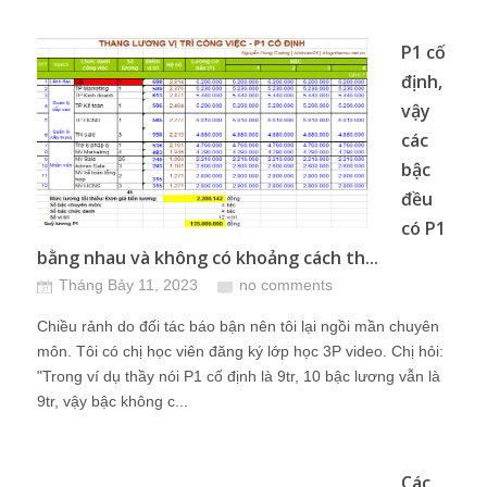
P1 cố
định,
vậy
các
bậc
đều
có P1
bằng nhau và không có khoảng cách th...
Tháng Bảy 11, 2023
no comments
Chiều rảnh do đối tác báo bận nên tôi lại ngồi mần chuyên
môn. Tôi có chị học viên đăng ký lớp học 3P video. Chị hỏi:
"Trong ví dụ thầy nói P1 cố định là 9tr, 10 bậc lương vẫn là
9tr, vậy bậc không c...
Các