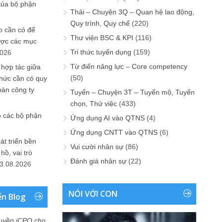
của bộ phận
Thải – Chuyện 3Q – Quan hệ lao động,
Quy trình, Quy chế
(220)
 cần có để
Thư viện BSC & KPI
(116)
ược các mục
Tri thức tuyển dụng
(159)
2026
Từ điển năng lực – Core competency
 hợp tác giữa
(50)
chức cần có quy
oàn công ty
Tuyển – Chuyện 3T – Tuyển mộ, Tuyển
chọn, Thử việc
(433)
o các bộ phận
Ứng dụng AI vào QTNS
(4)
Ứng dụng CNTT vào QTNS
(6)
át triển bền
Vui cười nhân sự
(86)
ồ, vai trò
Đánh giá nhân sự
(22)
3.08.2026
NÓI VỚI CON
ển Blog
uyền iCPO cho