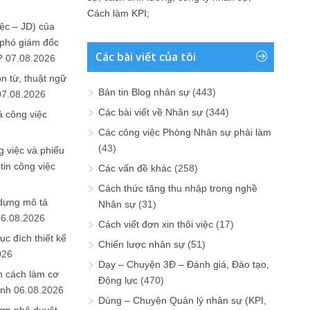
Cách làm KPI
;
ệc – JD) của
 phó giám đốc
Các bài viết của tôi
?
07.08.2026
n từ, thuật ngữ
Bản tin Blog nhân sự
(443)
07.08.2026
Các bài viết về Nhân sự
(344)
ả công việc
Các công việc Phòng Nhân sự phải làm
(43)
 việc và phiếu
tin công việc
Các vấn đề khác
(258)
Cách thức tăng thu nhập trong nghề
 dựng mô tả
Nhân sự
(31)
06.08.2026
Cách viết đơn xin thôi việc
(17)
ục đích thiết kế
Chiến lược nhân sự
(51)
026
Dạy – Chuyện 3Đ – Đánh giá, Đào tạo,
n cách làm cơ
Động lực
(470)
anh
06.08.2026
Dùng – Chuyện Quản lý nhân sự (KPI,