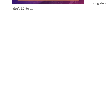
dòng để x
cần". Lý do ...