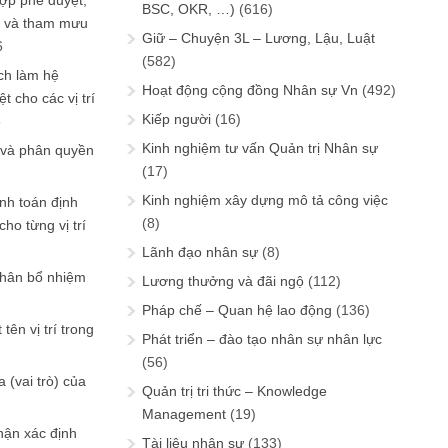
ợp phê duyệt,
BSC, OKR, …)
(616)
in và tham mưu
Giữ – Chuyện 3L – Lương, Lậu, Luật
6
(582)
ch làm hệ
Hoạt động cộng đồng Nhân sự Vn
(492)
t cho các vị trí
Kiếp người
(16)
6
Kinh nghiệm tư vấn Quản trị Nhân sự
 và phân quyền
(17)
Kinh nghiệm xây dựng mô tả công việc
ính toán định
(8)
ho từng vị trí
Lãnh đạo nhân sự
(8)
phân bổ nhiệm
Lương thưởng và đãi ngộ
(112)
Pháp chế – Quan hệ lao động
(136)
tên vị trí trong
Phát triển – đào tạo nhân sự nhân lực
(56)
 (vai trò) của
Quản trị tri thức – Knowledge
Management
(19)
hận xác định
Tài liệu nhân sự
(133)