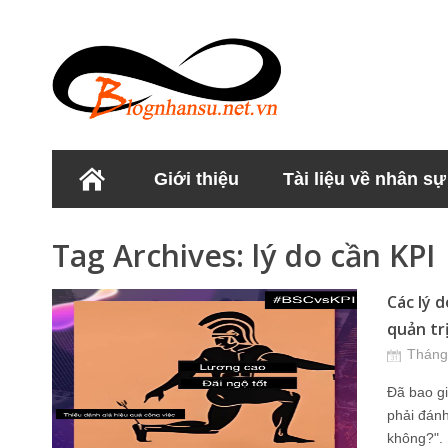
Giới thiệu
Tài liệu về nhân sự
Học viện Nhân sư
Tag Archives:
lý do cần KPI
Các lý 
quản trị
Tháng
Đã bao gi
phải đánh
không?". 