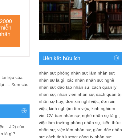
Liên kết hữu ích
nhân sự
;
phòng nhân sự
;
làm nhân sự
;
tài liệu của
nhân sự là gì
;
xác nhận nhân sự
;
nghề
i ....
Xem các
nhân sự
;
đào tạo nhân sự
;
cach quan ly
nhân sự
;
nhân viên nhân sự
;
sách quản trị
nhân sự hay
;
đơn xin nghỉ việc
;
đơn xin
việc
;
kinh nghiệm tìm việc
;
kinh nghiem
viet CV
;
ban nhân sự
;
nghề nhân sự là gì
;
việc làm trưởng phòng nhân sự
;
kiến thức
ệc – JD) của
nhân sự
;
việc làm nhân sự
;
giám đốc nhân
n là gì?
sự
;
cách tính lương
;
công ty nhân sự
;