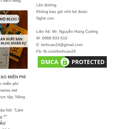
ản sách Blog
Lên đường
Không bao giờ nhỏ bé được
Nghe con.
Liên hệ: Mr. Nguyễn Hùng Cường
M: 0988 833 616
E: kinhcan24@gmail.com
Fb: fb.com/kinhcan24
TẠO MIỄN PHÍ
o miễn phí
hansu.net
hực tập, Nâng
 câu hỏi: "Làm
g ?"
MẪU