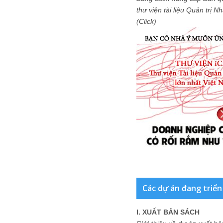
thư viện tài liệu Quản trị 
(Click)
Các dự án đang triển
I. XUẤT BẢN SÁCH