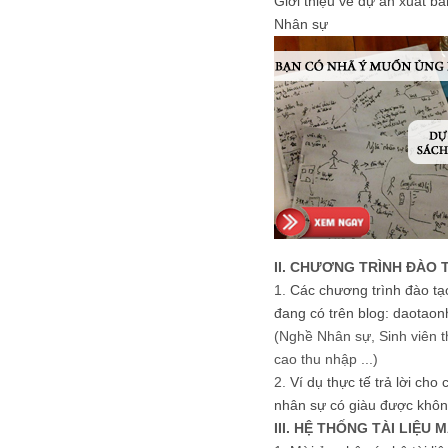
Giới thiệu về dự án xuất b
Nhân sự
II. CHƯƠNG TRÌNH ĐÀO 
1.
Các chương trình đào tạ
đang có trên blog: daotaon
(Nghề Nhân sự, Sinh viên t
cao thu nhập ...)
2.
Ví dụ thực tế trả lời cho
nhân sự có giàu được khôn
III. HỆ THỐNG TÀI LIỆU 