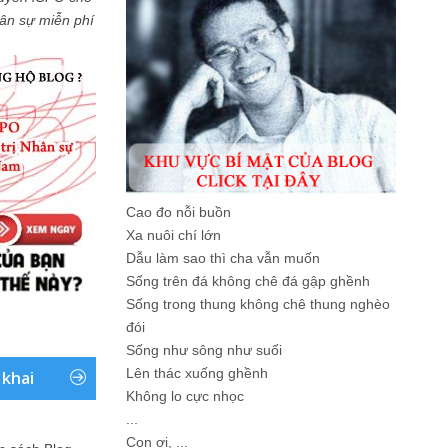
Nhân sự miễn phí
Cao đo nỗi buồn
Xa nuôi chí lớn
Dẫu làm sao thì cha vẫn muốn
Sống trên đá không chê đá gập ghềnh
Sống trong thung không chê thung nghèo
đói
Sống như sông như suối
Lên thác xuống ghềnh
 khai
Không lo cực nhọc
...
Con ơi, ...