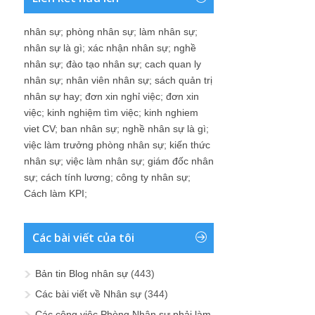
nhân sự
;
phòng nhân sự
;
làm nhân sự
;
nhân sự là gì
;
xác nhận nhân sự
;
nghề
nhân sự
;
đào tạo nhân sự
;
cach quan ly
nhân sự
;
nhân viên nhân sự
;
sách quản trị
nhân sự hay
;
đơn xin nghỉ việc
;
đơn xin
việc
;
kinh nghiệm tìm việc
;
kinh nghiem
viet CV
;
ban nhân sự
;
nghề nhân sự là gì
;
việc làm trưởng phòng nhân sự
;
kiến thức
nhân sự
;
việc làm nhân sự
;
giám đốc nhân
sự
;
cách tính lương
;
công ty nhân sự
;
Cách làm KPI
;
Các bài viết của tôi
Bản tin Blog nhân sự
(443)
Các bài viết về Nhân sự
(344)
Các công việc Phòng Nhân sự phải làm