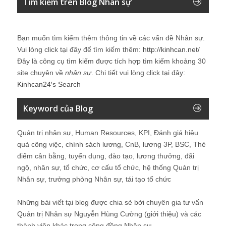
Tìm kiếm trên Blog Nhân sự
Bạn muốn tìm kiếm thêm thông tin về các vấn đề
Nhân sự
.
Vui lòng click tại đây để tìm kiếm thêm:
http://kinhcan.net/
Đây là công cụ tìm kiếm được tích hợp tìm kiếm khoảng 30
site chuyên về
nhân sự
. Chi tiết vui lòng click tại đây:
Kinhcan24′s Search
Keyword của Blog
Quản trị nhân sự, Human Resources, KPI, Đánh giá hiệu
quả công việc, chính sách lương, CnB, lương 3P, BSC, Thẻ
điểm cân bằng, tuyển dụng, đào tạo, lương thưởng, đãi
ngộ, nhân sự, tổ chức, cơ cấu tổ chức, hệ thống Quản trị
Nhân sự, trưởng phòng Nhân sự, tái tạo tổ chức
Những bài viết tại blog được chia sẻ bởi chuyên gia tư vấn
Quản trị Nhân sự Nguyễn Hùng Cường (
giới thiệu
) và các
thành viên khác trong cộng đồng Nhân sự.