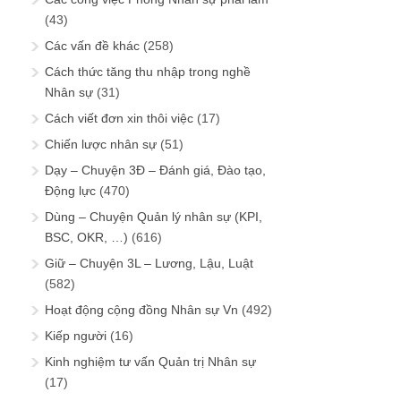
(43)
Các vấn đề khác
(258)
Cách thức tăng thu nhập trong nghề
Nhân sự
(31)
Cách viết đơn xin thôi việc
(17)
Chiến lược nhân sự
(51)
Dạy – Chuyện 3Đ – Đánh giá, Đào tạo,
Động lực
(470)
Dùng – Chuyện Quản lý nhân sự (KPI,
BSC, OKR, …)
(616)
Giữ – Chuyện 3L – Lương, Lậu, Luật
(582)
Hoạt động cộng đồng Nhân sự Vn
(492)
Kiếp người
(16)
Kinh nghiệm tư vấn Quản trị Nhân sự
(17)