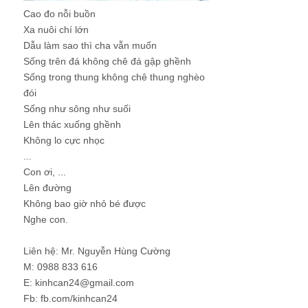
Cao đo nỗi buồn
Xa nuôi chí lớn
Dẫu làm sao thì cha vẫn muốn
Sống trên đá không chê đá gập ghềnh
Sống trong thung không chê thung nghèo
đói
Sống như sông như suối
Lên thác xuống ghềnh
Không lo cực nhọc
...
Con ơi, ...
Lên đường
Không bao giờ nhỏ bé được
Nghe con.
Liên hệ: Mr. Nguyễn Hùng Cường
M: 0988 833 616
E: kinhcan24@gmail.com
Fb: fb.com/kinhcan24