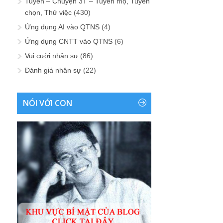
Tuyển – Chuyện 3T – Tuyển mộ, Tuyển
chọn, Thử việc
(430)
Ứng dụng AI vào QTNS
(4)
Ứng dụng CNTT vào QTNS
(6)
Vui cười nhân sự
(86)
Đánh giá nhân sự
(22)
NÓI VỚI CON