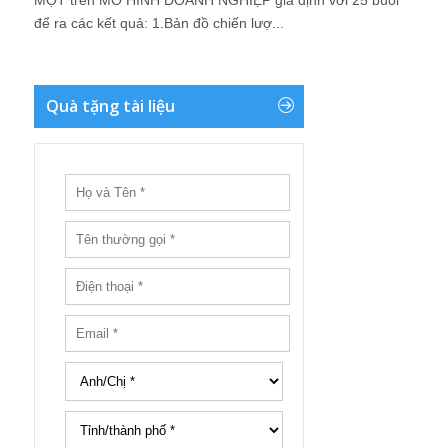
MỘT trên MÔ HÌNH DOANH NGHIỆP giả định với 25 buổi
để ra các kết quả: 1.Bản đồ chiến lượ...
Quà tặng tài liệu