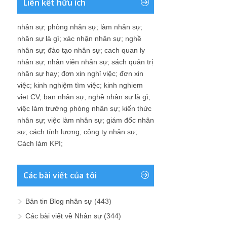
Liên kết hữu ích
nhân sự
;
phòng nhân sự
;
làm nhân sự
;
nhân sự là gì
;
xác nhận nhân sự
;
nghề
nhân sự
;
đào tạo nhân sự
;
cach quan ly
nhân sự
;
nhân viên nhân sự
;
sách quản trị
nhân sự hay
;
đơn xin nghỉ việc
;
đơn xin
việc
;
kinh nghiệm tìm việc
;
kinh nghiem
viet CV
;
ban nhân sự
;
nghề nhân sự là gì
;
việc làm trưởng phòng nhân sự
;
kiến thức
nhân sự
;
việc làm nhân sự
;
giám đốc nhân
sự
;
cách tính lương
;
công ty nhân sự
;
Cách làm KPI
;
Các bài viết của tôi
Bản tin Blog nhân sự
(443)
Các bài viết về Nhân sự
(344)