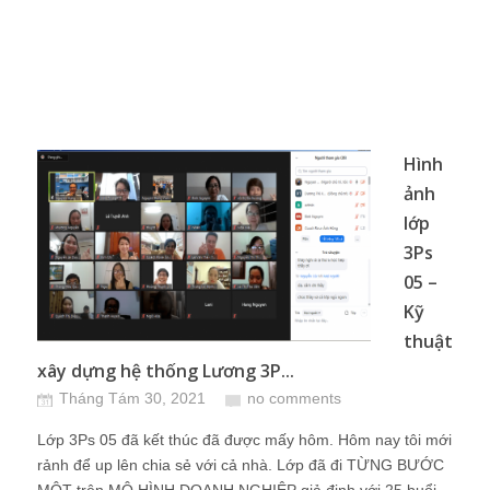
Hình
ảnh
lớp
3Ps
05 –
Kỹ
thuật
xây dựng hệ thống Lương 3P...
Tháng Tám 30, 2021
no comments
Lớp 3Ps 05 đã kết thúc đã được mấy hôm. Hôm nay tôi mới
rảnh để up lên chia sẻ với cả nhà. Lớp đã đi TỪNG BƯỚC