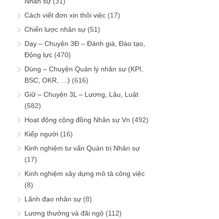
Nhân sự
(31)
Cách viết đơn xin thôi việc
(17)
Chiến lược nhân sự
(51)
Dạy – Chuyện 3Đ – Đánh giá, Đào tạo,
Động lực
(470)
Dùng – Chuyện Quản lý nhân sự (KPI,
BSC, OKR, …)
(616)
Giữ – Chuyện 3L – Lương, Lậu, Luật
(582)
Hoạt động cộng đồng Nhân sự Vn
(492)
Kiếp người
(16)
Kinh nghiệm tư vấn Quản trị Nhân sự
(17)
Kinh nghiệm xây dựng mô tả công việc
(8)
Lãnh đạo nhân sự
(8)
Lương thưởng và đãi ngộ
(112)