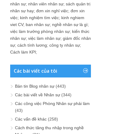
nhân sự
;
nhân viên nhân sự
;
sách quản trị
nhân sự hay
;
đơn xin nghỉ việc
;
đơn xin
việc
;
kinh nghiệm tìm việc
;
kinh nghiem
viet CV
;
ban nhân sự
;
nghề nhân sự là gì
;
việc làm trưởng phòng nhân sự
;
kiến thức
nhân sự
;
việc làm nhân sự
;
giám đốc nhân
sự
;
cách tính lương
;
công ty nhân sự
;
Cách làm KPI
;
Các bài viết của tôi
Bản tin Blog nhân sự
(443)
Các bài viết về Nhân sự
(344)
Các công việc Phòng Nhân sự phải làm
(43)
Các vấn đề khác
(258)
Cách thức tăng thu nhập trong nghề