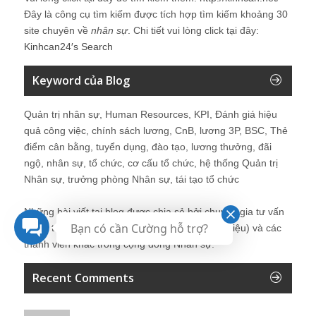
Đây là công cụ tìm kiếm được tích hợp tìm kiếm khoảng 30
site chuyên về
nhân sự
. Chi tiết vui lòng click tại đây:
Kinhcan24′s Search
Keyword của Blog
Quản trị nhân sự, Human Resources, KPI, Đánh giá hiệu
quả công việc, chính sách lương, CnB, lương 3P, BSC, Thẻ
điểm cân bằng, tuyển dụng, đào tạo, lương thưởng, đãi
ngộ, nhân sự, tổ chức, cơ cấu tổ chức, hệ thống Quản trị
Nhân sự, trưởng phòng Nhân sự, tái tạo tổ chức
Những bài viết tại blog được chia sẻ bởi chuyên gia tư vấn
Bạn có cần Cường hỗ trợ?
Quản trị Nhân sự Nguyễn Hùng Cường (
giới thiệu
) và các
thành viên khác trong cộng đồng Nhân sự.
Recent Comments