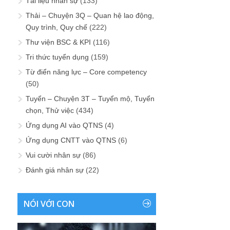
Tài liệu nhân sự
(133)
Thải – Chuyện 3Q – Quan hệ lao động,
Quy trình, Quy chế
(222)
Thư viện BSC & KPI
(116)
Tri thức tuyển dụng
(159)
Từ điển năng lực – Core competency
(50)
Tuyển – Chuyện 3T – Tuyển mộ, Tuyển
chọn, Thử việc
(434)
Ứng dụng AI vào QTNS
(4)
Ứng dụng CNTT vào QTNS
(6)
Vui cười nhân sự
(86)
Đánh giá nhân sự
(22)
NÓI VỚI CON