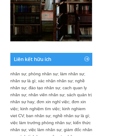
Liên kết hữu ích
nhân sự
;
phòng nhân sự
;
làm nhân sự
;
nhân sự là gì
;
xác nhận nhân sự
;
nghề
nhân sự
;
đào tạo nhân sự
;
cach quan ly
nhân sự
;
nhân viên nhân sự
;
sách quản trị
nhân sự hay
;
đơn xin nghỉ việc
;
đơn xin
việc
;
kinh nghiệm tìm việc
;
kinh nghiem
viet CV
;
ban nhân sự
;
nghề nhân sự là gì
;
việc làm trưởng phòng nhân sự
;
kiến thức
nhân sự
;
việc làm nhân sự
;
giám đốc nhân