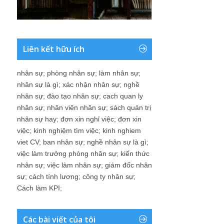
Liên kết hữu ích
nhân sự
;
phòng nhân sự
;
làm nhân sự
;
nhân sự là gì
;
xác nhận nhân sự
;
nghề
nhân sự
;
đào tạo nhân sự
;
cach quan ly
nhân sự
;
nhân viên nhân sự
;
sách quản trị
nhân sự hay
;
đơn xin nghỉ việc
;
đơn xin
việc
;
kinh nghiệm tìm việc
;
kinh nghiem
viet CV
;
ban nhân sự
;
nghề nhân sự là gì
;
việc làm trưởng phòng nhân sự
;
kiến thức
nhân sự
;
việc làm nhân sự
;
giám đốc nhân
sự
;
cách tính lương
;
công ty nhân sự
;
Cách làm KPI
;
Các bài viết của tôi