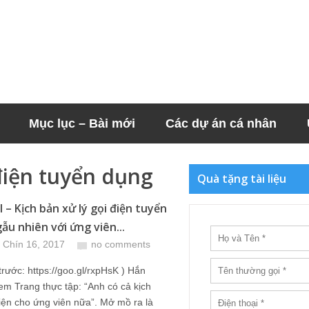
Mục lục – Bài mới
Các dự án cá nhân
điện tuyển dụng
Quà tặng tài liệu
l – Kịch bản xử lý gọi điện tuyển
ẫu nhiên với ứng viên...
 Chín 16, 2017
no comments
 trước: https://goo.gl/rxpHsK ) Hắn
em Trang thực tập: “Anh có cả kịch
iện cho ứng viên nữa”. Mở mồ ra là