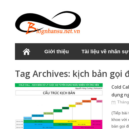
Giới thiệu
Tài liệu về nhân sự
Học viện Nhân sư
Tag Archives:
kịch bản gọi 
Cold Cal
dụng ng
Tháng
(Tiếp bài
khoe với 
bản gọi đ