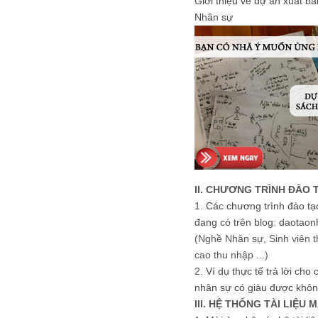
Giới thiệu về dự án xuất b
Nhân sự
II. CHƯƠNG TRÌNH ĐÀO 
1.
Các chương trình đào tạ
đang có trên blog: daotaon
(Nghề Nhân sự, Sinh viên t
cao thu nhập ...)
2.
Ví dụ thực tế trả lời cho
nhân sự có giàu được khôn
III. HỆ THỐNG TÀI LIỆU 