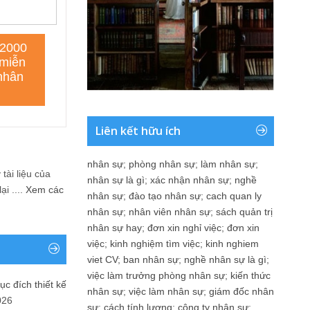
Liên kết hữu ích
nhân sự
;
phòng nhân sự
;
làm nhân sự
;
tài liệu của
nhân sự là gì
;
xác nhận nhân sự
;
nghề
i ....
Xem các
nhân sự
;
đào tạo nhân sự
;
cach quan ly
nhân sự
;
nhân viên nhân sự
;
sách quản trị
nhân sự hay
;
đơn xin nghỉ việc
;
đơn xin
việc
;
kinh nghiệm tìm việc
;
kinh nghiem
viet CV
;
ban nhân sự
;
nghề nhân sự là gì
;
việc làm trưởng phòng nhân sự
;
kiến thức
ục đích thiết kế
nhân sự
;
việc làm nhân sự
;
giám đốc nhân
026
sự
;
cách tính lương
;
công ty nhân sự
;