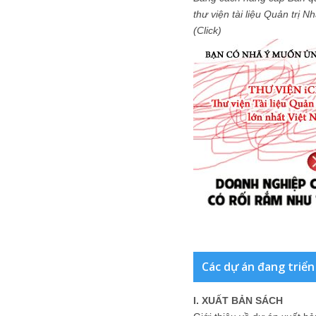
thư viện tài liệu Quản trị 
(Click)
Các dự án đang triển
I. XUẤT BẢN SÁCH