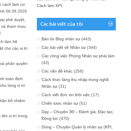
n cách làm cơ
Cách làm KPI
;
anh
06.08.2026
ợp phê duyệt,
Các bài viết của tôi
in và tham mưu
6
Bản tin Blog nhân sự
(443)
ch làm hệ
Các bài viết về Nhân sự
(344)
t cho các vị trí
6
Các công việc Phòng Nhân sự phải làm
(43)
 và phân quyền
Các vấn đề khác
(258)
ính toán định
Cách thức tăng thu nhập trong nghề
ho từng vị trí
Nhân sự
(31)
Cách viết đơn xin thôi việc
(17)
phân bổ nhiệm
Chiến lược nhân sự
(51)
Dạy – Chuyện 3Đ – Đánh giá, Đào tạo,
tên vị trí trong
Động lực
(470)
Dùng – Chuyện Quản lý nhân sự (KPI,