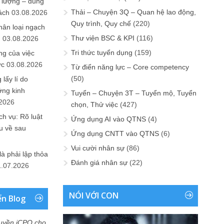
 lượng – đúng
Thải – Chuyện 3Q – Quan hệ lao động,
ách
03.08.2026
Quy trình, Quy chế
(220)
hân loại ngạch
Thư viện BSC & KPI
(116)
n
03.08.2026
Tri thức tuyển dụng
(159)
ng của việc
ức
03.08.2026
Từ điển năng lực – Core competency
(50)
lấy lí do
ớng kinh
Tuyển – Chuyện 3T – Tuyển mộ, Tuyển
.2026
chọn, Thử việc
(427)
h vụ: Rõ luật
Ứng dụng AI vào QTNS
(4)
u về sau
Ứng dụng CNTT vào QTNS
(6)
Vui cười nhân sự
(86)
là phải lập thỏa
Đánh giá nhân sự
(22)
1.07.2026
NÓI VỚI CON
ển Blog
uyền iCPO cho