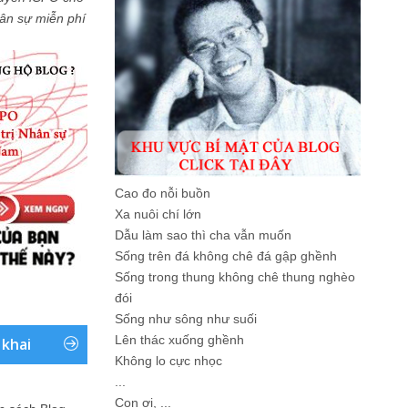
Nhân sự miễn phí
Cao đo nỗi buồn
Xa nuôi chí lớn
Dẫu làm sao thì cha vẫn muốn
Sống trên đá không chê đá gập ghềnh
Sống trong thung không chê thung nghèo
đói
Sống như sông như suối
Lên thác xuống ghềnh
 khai
Không lo cực nhọc
...
Con ơi, ...