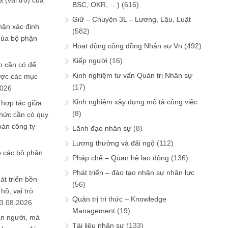
 (vai trò) của
BSC, OKR, …)
(616)
Giữ – Chuyện 3L – Lương, Lậu, Luật
hận xác định
(582)
của bộ phận
Hoạt động cộng đồng Nhân sự Vn
(492)
Kiếp người
(16)
 cần có để
Kinh nghiệm tư vấn Quản trị Nhân sự
ược các mục
(17)
2026
Kinh nghiệm xây dựng mô tả công việc
 hợp tác giữa
(8)
chức cần có quy
oàn công ty
Lãnh đạo nhân sự
(8)
Lương thưởng và đãi ngộ
(112)
o các bộ phận
Pháp chế – Quan hệ lao động
(136)
Phát triển – đào tạo nhân sự nhân lực
át triển bền
(56)
ồ, vai trò
Quản trị tri thức – Knowledge
3.08.2026
Management
(19)
ần người, mà
Tài liệu nhân sự
(133)