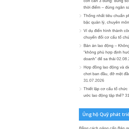
còn cần 3 đúng: đúng số
thời điểm – đúng ngân s
Thống nhất tiêu chuẩn p
bậc quản lý, chuyên mô
Ví dụ điển hình thành cô
chuyển đổi cơ cấu tổ ch
Bản án lao động – Không 
“không phù hợp định hư
doanh” để sa thải
02.08
Hợp đồng lao động và dịc
chơi ban đầu, đỡ mệt đầ
31.07.2026
Thiết lập cơ cấu tổ chức 
ước lao động tập thể?
3
Ủng hộ Quỹ phát tri
Bằng cách nâng cấp Bản q