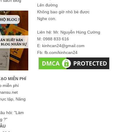
ản sách Blog
Lên đường
Không bao giờ nhỏ bé được
Nghe con.
Liên hệ: Mr. Nguyễn Hùng Cường
M: 0988 833 616
E: kinhcan24@gmail.com
Fb: fb.com/kinhcan24
TẠO MIỄN PHÍ
o miễn phí
hansu.net
hực tập, Nâng
 câu hỏi: "Làm
g ?"
MẪU