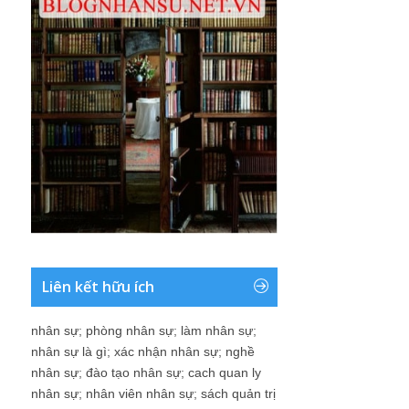
Liên kết hữu ích
nhân sự
;
phòng nhân sự
;
làm nhân sự
;
nhân sự là gì
;
xác nhận nhân sự
;
nghề
nhân sự
;
đào tạo nhân sự
;
cach quan ly
nhân sự
;
nhân viên nhân sự
;
sách quản trị