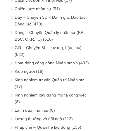
Cách viết đơn xin thôi việc
(17)
Chiến lược nhân sự
(51)
Dạy – Chuyện 3Đ – Đánh giá, Đào tạo,
Động lực
(470)
Dùng – Chuyện Quản lý nhân sự (KPI,
BSC, OKR, …)
(616)
Giữ – Chuyện 3L – Lương, Lậu, Luật
(582)
Hoạt động cộng đồng Nhân sự Vn
(492)
Kiếp người
(16)
Kinh nghiệm tư vấn Quản trị Nhân sự
(17)
Kinh nghiệm xây dựng mô tả công việc
(8)
Lãnh đạo nhân sự
(8)
Lương thưởng và đãi ngộ
(112)
Pháp chế – Quan hệ lao động
(136)