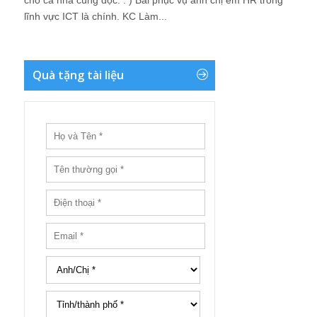
cho cả nhà cùng đọc. : ) Bài phục vụ anh chị em HR trong
lĩnh vực ICT là chính. KC Làm...
Quà tặng tài liệu