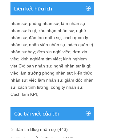
Liên kết hữu ích
nhân sự
;
phòng nhân sự
;
làm nhân sự
;
nhân sự là gì
;
xác nhận nhân sự
;
nghề
nhân sự
;
đào tạo nhân sự
;
cach quan ly
nhân sự
;
nhân viên nhân sự
;
sách quản trị
nhân sự hay
;
đơn xin nghỉ việc
;
đơn xin
việc
;
kinh nghiệm tìm việc
;
kinh nghiem
viet CV
;
ban nhân sự
;
nghề nhân sự là gì
;
việc làm trưởng phòng nhân sự
;
kiến thức
nhân sự
;
việc làm nhân sự
;
giám đốc nhân
sự
;
cách tính lương
;
công ty nhân sự
;
Cách làm KPI
;
Các bài viết của tôi
Bản tin Blog nhân sự
(443)