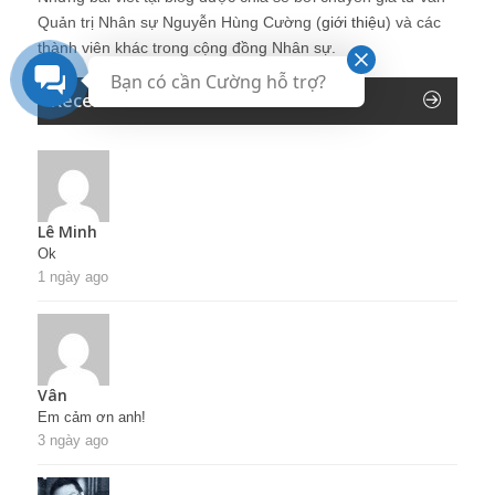
Quản trị Nhân sự Nguyễn Hùng Cường (
giới thiệu
) và các
thành viên khác trong cộng đồng Nhân sự.
Bạn có cần Cường hỗ trợ?
Recent Comments
Lê Minh
Ok
1 ngày ago
Vân
Em cảm ơn anh!
3 ngày ago