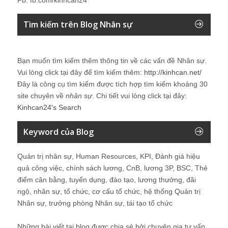
Tìm kiếm trên Blog Nhân sự
Bạn muốn tìm kiếm thêm thông tin về các vấn đề
Nhân sự
.
Vui lòng click tại đây để tìm kiếm thêm:
http://kinhcan.net/
Đây là công cụ tìm kiếm được tích hợp tìm kiếm khoảng 30
site chuyên về
nhân sự
. Chi tiết vui lòng click tại đây:
Kinhcan24′s Search
Keyword của Blog
Quản trị nhân sự, Human Resources, KPI, Đánh giá hiệu
quả công việc, chính sách lương, CnB, lương 3P, BSC, Thẻ
điểm cân bằng, tuyển dụng, đào tạo, lương thưởng, đãi
ngộ, nhân sự, tổ chức, cơ cấu tổ chức, hệ thống Quản trị
Nhân sự, trưởng phòng Nhân sự, tái tạo tổ chức
Những bài viết tại blog được chia sẻ bởi chuyên gia tư vấn