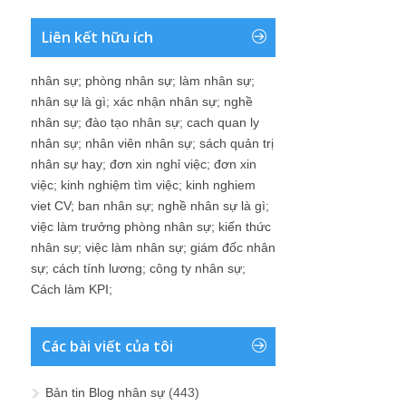
Liên kết hữu ích
nhân sự
;
phòng nhân sự
;
làm nhân sự
;
nhân sự là gì
;
xác nhận nhân sự
;
nghề
nhân sự
;
đào tạo nhân sự
;
cach quan ly
nhân sự
;
nhân viên nhân sự
;
sách quản trị
nhân sự hay
;
đơn xin nghỉ việc
;
đơn xin
việc
;
kinh nghiệm tìm việc
;
kinh nghiem
viet CV
;
ban nhân sự
;
nghề nhân sự là gì
;
việc làm trưởng phòng nhân sự
;
kiến thức
nhân sự
;
việc làm nhân sự
;
giám đốc nhân
sự
;
cách tính lương
;
công ty nhân sự
;
Cách làm KPI
;
Các bài viết của tôi
Bản tin Blog nhân sự
(443)