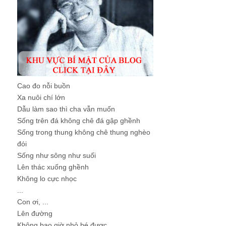
Cao đo nỗi buồn
Xa nuôi chí lớn
Dẫu làm sao thì cha vẫn muốn
Sống trên đá không chê đá gập ghềnh
Sống trong thung không chê thung nghèo
đói
Sống như sông như suối
Lên thác xuống ghềnh
Không lo cực nhọc
...
Con ơi, ...
Lên đường
Không bao giờ nhỏ bé được