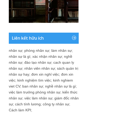
Liên kết hữu ích
nhân sự
;
phòng nhân sự
;
làm nhân sự
;
nhân sự là gì
;
xác nhận nhân sự
;
nghề
nhân sự
;
đào tạo nhân sự
;
cach quan ly
nhân sự
;
nhân viên nhân sự
;
sách quản trị
nhân sự hay
;
đơn xin nghỉ việc
;
đơn xin
việc
;
kinh nghiệm tìm việc
;
kinh nghiem
viet CV
;
ban nhân sự
;
nghề nhân sự là gì
;
việc làm trưởng phòng nhân sự
;
kiến thức
nhân sự
;
việc làm nhân sự
;
giám đốc nhân
sự
;
cách tính lương
;
công ty nhân sự
;
Cách làm KPI
;