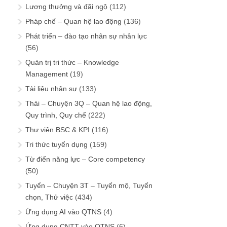
Lương thưởng và đãi ngộ
(112)
Pháp chế – Quan hệ lao động
(136)
Phát triển – đào tạo nhân sự nhân lực
(56)
Quản trị tri thức – Knowledge
Management
(19)
Tài liệu nhân sự
(133)
Thải – Chuyện 3Q – Quan hệ lao động,
Quy trình, Quy chế
(222)
Thư viện BSC & KPI
(116)
Tri thức tuyển dụng
(159)
Từ điển năng lực – Core competency
(50)
Tuyển – Chuyện 3T – Tuyển mộ, Tuyển
chọn, Thử việc
(434)
Ứng dụng AI vào QTNS
(4)
Ứng dụng CNTT vào QTNS
(6)