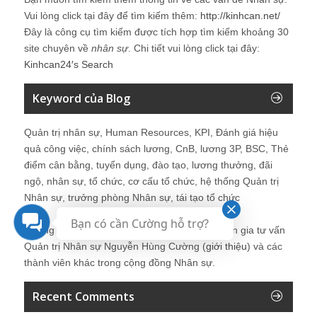
Vui lòng click tại đây để tìm kiếm thêm:
http://kinhcan.net/
Đây là công cụ tìm kiếm được tích hợp tìm kiếm khoảng 30
site chuyên về
nhân sự
. Chi tiết vui lòng click tại đây:
Kinhcan24′s Search
Keyword của Blog
Quản trị nhân sự, Human Resources, KPI, Đánh giá hiệu
quả công việc, chính sách lương, CnB, lương 3P, BSC, Thẻ
điểm cân bằng, tuyển dụng, đào tạo, lương thưởng, đãi
ngộ, nhân sự, tổ chức, cơ cấu tổ chức, hệ thống Quản trị
Nhân sự, trưởng phòng Nhân sự, tái tạo tổ chức
Bạn có cần Cường hỗ trợ?
Những bài viết tại blog được chia sẻ bởi chuyên gia tư vấn
Quản trị Nhân sự Nguyễn Hùng Cường (
giới thiệu
) và các
thành viên khác trong cộng đồng Nhân sự.
Recent Comments