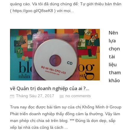
quảng cáo. Và tôi đã dùng chúng để: Tự giới thiệu bản thân
( https://goo.gl/Q8seK8 ) với mọi...
Nên
lựa
chọn
tài
liệu
tham
khảo
về Quản trị doanh nghiệp của ai ?...
Tháng Sáu 27, 2017
no comments
Trưa nay đọc được bài tâm sự của chị Khổng Minh ở Group
Phát triển doanh nghiệp thấy đồng cảm lạ thường. Vậy làm
mạn phép chị chia sẻ trên blog. *** Đúng là dọn dẹp, sắp
xếp lại nhà cửa cũng là cách ...