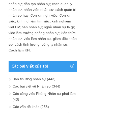
nhân sự
;
đào tạo nhân sự
;
cach quan ly
nhân sự
;
nhân viên nhân sự
;
sách quản trị
nhân sự hay
;
đơn xin nghỉ việc
;
đơn xin
việc
;
kinh nghiệm tìm việc
;
kinh nghiem
viet CV
;
ban nhân sự
;
nghề nhân sự là gì
;
việc làm trưởng phòng nhân sự
;
kiến thức
nhân sự
;
việc làm nhân sự
;
giám đốc nhân
sự
;
cách tính lương
;
công ty nhân sự
;
Cách làm KPI
;
Các bài viết của tôi
Bản tin Blog nhân sự
(443)
Các bài viết về Nhân sự
(344)
Các công việc Phòng Nhân sự phải làm
(43)
Các vấn đề khác
(258)