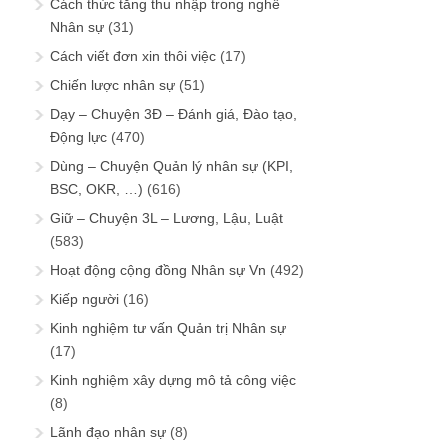
Cách thức tăng thu nhập trong nghề
Nhân sự
(31)
Cách viết đơn xin thôi việc
(17)
Chiến lược nhân sự
(51)
Dạy – Chuyện 3Đ – Đánh giá, Đào tạo,
Động lực
(470)
Dùng – Chuyện Quản lý nhân sự (KPI,
BSC, OKR, …)
(616)
Giữ – Chuyện 3L – Lương, Lậu, Luật
(583)
Hoạt động cộng đồng Nhân sự Vn
(492)
Kiếp người
(16)
Kinh nghiệm tư vấn Quản trị Nhân sự
(17)
Kinh nghiệm xây dựng mô tả công việc
(8)
Lãnh đạo nhân sự
(8)