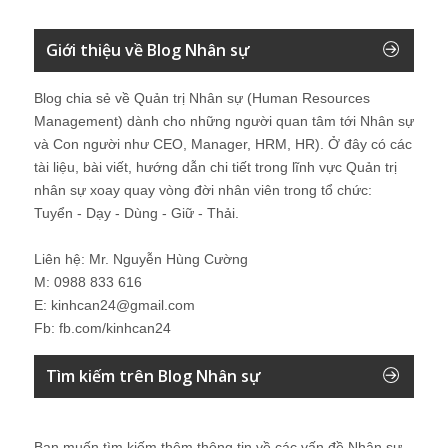
Giới thiệu về Blog Nhân sự
Blog chia sẻ về Quản trị Nhân sự (Human Resources
Management) dành cho những người quan tâm tới Nhân sự
và Con người như CEO, Manager, HRM, HR). Ở đây có các
tài liệu, bài viết, hướng dẫn chi tiết trong lĩnh vực Quản trị
nhân sự xoay quay vòng đời nhân viên trong tổ chức:
Tuyển - Dạy - Dùng - Giữ - Thải.
Liên hệ: Mr. Nguyễn Hùng Cường
M: 0988 833 616
E: kinhcan24@gmail.com
Fb: fb.com/kinhcan24
Tìm kiếm trên Blog Nhân sự
Bạn muốn tìm kiếm thêm thông tin về các vấn đề
Nhân sự
.