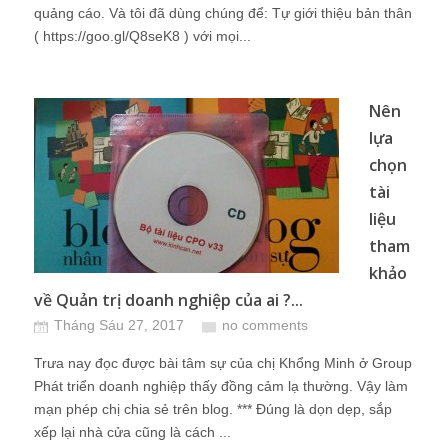
quảng cáo. Và tôi đã dùng chúng để: Tự giới thiệu bản thân
( https://goo.gl/Q8seK8 ) với mọi...
Nên
lựa
chọn
tài
liệu
tham
khảo
về Quản trị doanh nghiệp của ai ?...
Tháng Sáu 27, 2017
no comments
Trưa nay đọc được bài tâm sự của chị Khổng Minh ở Group
Phát triển doanh nghiệp thấy đồng cảm lạ thường. Vậy làm
mạn phép chị chia sẻ trên blog. *** Đúng là dọn dẹp, sắp
xếp lại nhà cửa cũng là cách ...