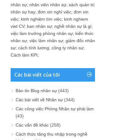
nhân sự
;
nhân viên nhân sự
;
sách quản trị
nhân sự hay
;
đơn xin nghỉ việc
;
đơn xin
việc
;
kinh nghiệm tìm việc
;
kinh nghiem
viet CV
;
ban nhân sự
;
nghề nhân sự là gì
;
việc làm trưởng phòng nhân sự
;
kiến thức
nhân sự
;
việc làm nhân sự
;
giám đốc nhân
sự
;
cách tính lương
;
công ty nhân sự
;
Cách làm KPI
;
Các bài viết của tôi
Bản tin Blog nhân sự
(443)
Các bài viết về Nhân sự
(344)
Các công việc Phòng Nhân sự phải làm
(43)
Các vấn đề khác
(258)
Cách thức tăng thu nhập trong nghề