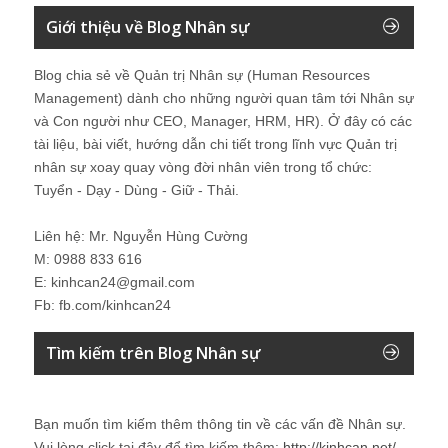
Giới thiệu về Blog Nhân sự
Blog chia sẻ về Quản trị Nhân sự (Human Resources
Management) dành cho những người quan tâm tới Nhân sự
và Con người như CEO, Manager, HRM, HR). Ở đây có các
tài liệu, bài viết, hướng dẫn chi tiết trong lĩnh vực Quản trị
nhân sự xoay quay vòng đời nhân viên trong tổ chức:
Tuyển - Dạy - Dùng - Giữ - Thải.
Liên hệ: Mr. Nguyễn Hùng Cường
M: 0988 833 616
E: kinhcan24@gmail.com
Fb: fb.com/kinhcan24
Tìm kiếm trên Blog Nhân sự
Bạn muốn tìm kiếm thêm thông tin về các vấn đề
Nhân sự
.
Vui lòng click tại đây để tìm kiếm thêm:
http://kinhcan.net/