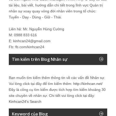
tài liệu, bài viết, hướng dẫn chi tiết trong lĩnh vực Quản trị
nhân sự xoay quay vòng đời nhân viên trong tổ chức:
Tuyển - Dạy - Dùng - Giữ - Thải.
Liên hệ: Mr. Nguyễn Hùng Cường
M: 0988 833 616
E: kinhcan24@gmail.com
Fb: fb.com/kinhcan24
Tìm kiếm trên Blog Nhân sự
Bạn muốn tìm kiếm thêm thông tin về các vấn đề
Nhân sự
.
Vui lòng click tại đây để tìm kiếm thêm:
http://kinhcan.net/
Đây là công cụ tìm kiếm được tích hợp tìm kiếm khoảng 30
site chuyên về
nhân sự
. Chi tiết vui lòng click tại đây:
Kinhcan24′s Search
Keyword của Blog