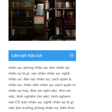
Liên kết hữu ích
nhân sự
;
phòng nhân sự
;
làm nhân sự
;
nhân sự là gì
;
xác nhận nhân sự
;
nghề
nhân sự
;
đào tạo nhân sự
;
cach quan ly
nhân sự
;
nhân viên nhân sự
;
sách quản trị
nhân sự hay
;
đơn xin nghỉ việc
;
đơn xin
việc
;
kinh nghiệm tìm việc
;
kinh nghiem
viet CV
;
ban nhân sự
;
nghề nhân sự là gì
;
việc làm trưởng phòng nhân sự
;
kiến thức