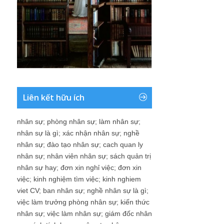
Liên kết hữu ích
nhân sự
;
phòng nhân sự
;
làm nhân sự
;
nhân sự là gì
;
xác nhận nhân sự
;
nghề
nhân sự
;
đào tạo nhân sự
;
cach quan ly
nhân sự
;
nhân viên nhân sự
;
sách quản trị
nhân sự hay
;
đơn xin nghỉ việc
;
đơn xin
việc
;
kinh nghiệm tìm việc
;
kinh nghiem
viet CV
;
ban nhân sự
;
nghề nhân sự là gì
;
việc làm trưởng phòng nhân sự
;
kiến thức
nhân sự
;
việc làm nhân sự
;
giám đốc nhân