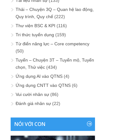
Tài liệu nhân sự
(133)
Thải – Chuyện 3Q – Quan hệ lao động,
Quy trình, Quy chế
(222)
Thư viện BSC & KPI
(116)
Tri thức tuyển dụng
(159)
Từ điển năng lực – Core competency
(50)
Tuyển – Chuyện 3T – Tuyển mộ, Tuyển
chọn, Thử việc
(434)
Ứng dụng AI vào QTNS
(4)
Ứng dụng CNTT vào QTNS
(6)
Vui cười nhân sự
(86)
Đánh giá nhân sự
(22)
NÓI VỚI CON