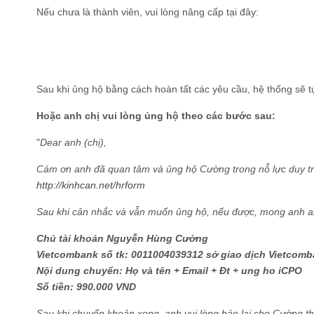
Nếu chưa là thành viên, vui lòng nâng cấp tại đây:
Sau khi ủng hộ bằng cách hoàn tất các yêu cầu, hệ thống sẽ t
Hoặc anh chị vui lòng ủng hộ theo các bước sau:
"
Dear anh (chị),
Cám ơn anh đã quan tâm và ủng hộ Cường trong nỗ lực duy trì
http://kinhcan.net/hrform
Sau khi cân nhắc và vẫn muốn ủng hộ, nếu được, mong anh anh 
Chủ tài khoản Nguyễn Hùng Cường
Vietcombank số tk: 0011004039312 sở giao dịch Vietcom
Nội dung chuyển: Họ và tên + Email + Đt + ung ho iCPO
Số tiền: 990.000 VND
Sau khi chuyển khoản xong, anh vui lòng báo lại cho Cường th