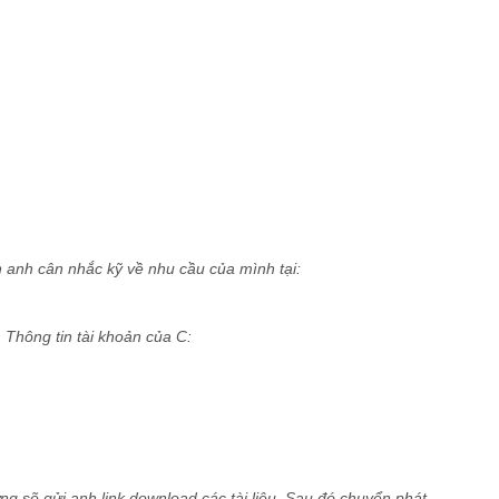
 anh cân nhắc kỹ về nhu cầu của mình tại:
 Thông tin tài khoản của C:
g sẽ gửi anh link download các tài liệu. Sau đó chuyển phát