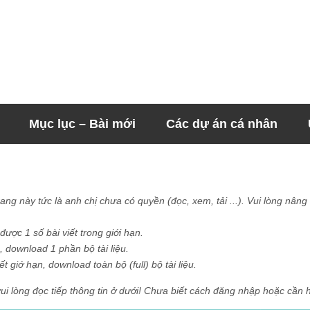
Mục lục – Bài mới
Các dự án cá nhân
trang này tức là anh chị chưa có quyền (đọc, xem, tải ...). Vui lòng nâ
ợc 1 số bài viết trong giới hạn.
, download 1 phần bộ tài liệu.
 giớ hạn, download toàn bộ (full) bộ tài liệu.
ui lòng đọc tiếp thông tin ở dưới! Chưa biết cách đăng nhập hoặc cần 