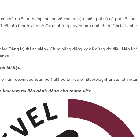
 khá nhiều anh chị hỏi han về các tài liệu miễn phí và có phí nên sau
 1 cấp độ thành viên sẽ được những quyền hạn nhất định. Chi tiết anh c
 đây:
Đăng ký thành viên
- Chức năng đăng ký đã dừng do điều kiện khôn
hanks
ải tài liệu
.
iớ hạn, download toàn bộ (full) bộ tài liệu ở
http://blognhansu.net.vn/ta
 khu vực tài liệu dành riêng cho thành viên
.