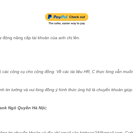
ự động nâng cấp tài khoản của anh chị lên.
 các công cụ cho cộng đồng. Về các tài liệu HR, C thực lòng vẫn muốn
tin tưởng và vui lòng đồng ý hình thức ủng hộ là chuyển khoản giúp.
bank Ngô Quyền Hà Nội;
ông tin chuyển khoản và địa chỉ email vào kinhcan24@gmail.com. Cườn