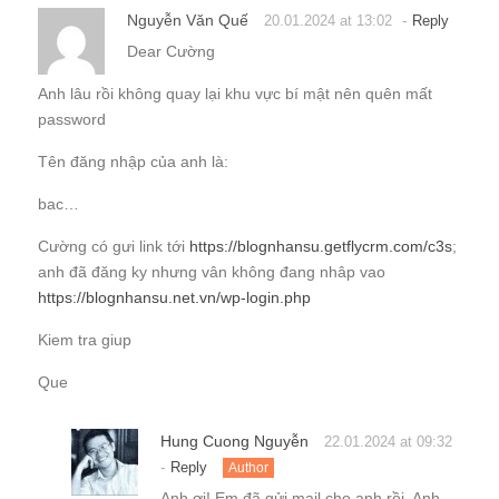
Nguyễn Văn Quế
-
20.01.2024 at 13:02
Reply
Dear Cường
Anh lâu rồi không quay lại khu vực bí mật nên quên mất
password
Tên đăng nhập của anh là:
bac…
Cường có gưi link tới
https://blognhansu.getflycrm.com/c3s
;
anh đã đăng ky nhưng vân không đang nhâp vao
https://blognhansu.net.vn/wp-login.php
Kiem tra giup
Que
Hung Cuong Nguyễn
22.01.2024 at 09:32
-
Reply
Author
Anh ơi! Em đã gửi mail cho anh rồi. Anh