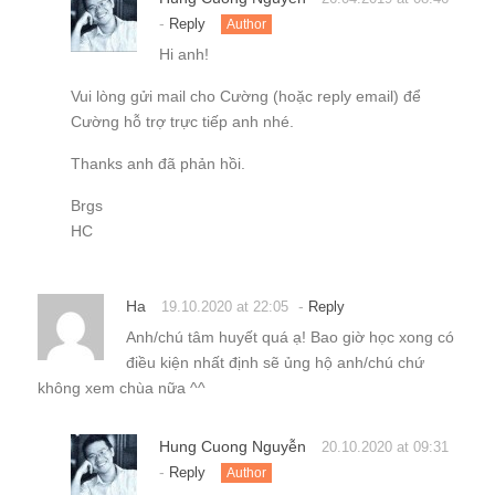
-
Reply
Author
Hi anh!
Vui lòng gửi mail cho Cường (hoặc reply email) để
Cường hỗ trợ trực tiếp anh nhé.
Thanks anh đã phản hồi.
Brgs
HC
Ha
-
19.10.2020 at 22:05
Reply
Anh/chú tâm huyết quá ạ! Bao giờ học xong có
điều kiện nhất định sẽ ủng hộ anh/chú chứ
không xem chùa nữa ^^
Hung Cuong Nguyễn
20.10.2020 at 09:31
-
Reply
Author