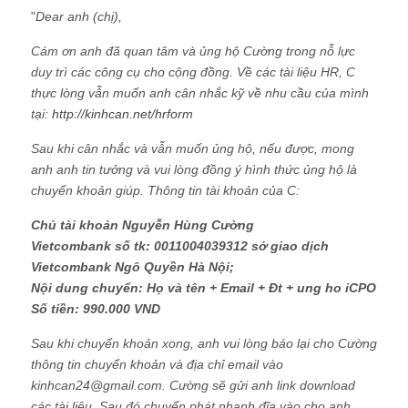
"
Dear anh (chị),
Cám ơn anh đã quan tâm và ủng hộ Cường trong nỗ lực
duy trì các công cụ cho cộng đồng. Về các tài liệu HR, C
thực lòng vẫn muốn anh cân nhắc kỹ về nhu cầu của mình
tại:
http://kinhcan.net/hrform
Sau khi cân nhắc và vẫn muốn ủng hộ, nếu được, mong
anh anh tin tưởng và vui lòng đồng ý hình thức ủng hộ là
chuyển khoản giúp. Thông tin tài khoản của C:
Chủ tài khoản Nguyễn Hùng Cường
Vietcombank số tk: 0011004039312 sở giao dịch
Vietcombank Ngô Quyền Hà Nội;
Nội dung chuyển: Họ và tên + Email + Đt + ung ho iCPO
Số tiền: 990.000 VND
Sau khi chuyển khoản xong, anh vui lòng báo lại cho Cường
thông tin chuyển khoản và địa chỉ email vào
kinhcan24@gmail.com. Cường sẽ gửi anh link download
các tài liệu. Sau đó chuyển phát nhanh đĩa vào cho anh.