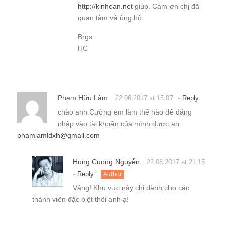
http://kinhcan.net
giúp. Cám ơn chị đã
quan tâm và ủng hộ.
Brgs
HC
Phạm Hữu Lâm
-
22.06.2017 at 15:07
Reply
chào anh Cường em làm thế nào để đăng
nhập vào tài khoản của mình được ah
phamlamldxh@gmail.com
Hung Cuong Nguyễn
22.06.2017 at 21:15
-
Reply
Author
Vâng! Khu vực này chỉ dành cho các
thành viên đặc biệt thôi anh ạ!