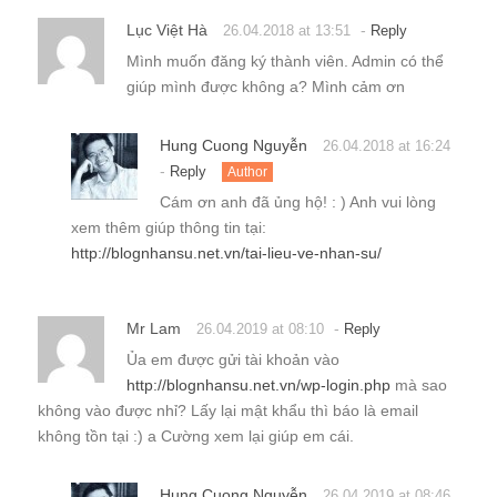
Lục Việt Hà
-
26.04.2018 at 13:51
Reply
Mình muốn đăng ký thành viên. Admin có thể
giúp mình được không a? Mình cảm ơn
Hung Cuong Nguyễn
26.04.2018 at 16:24
-
Reply
Author
Cám ơn anh đã ủng hộ! : ) Anh vui lòng
xem thêm giúp thông tin tại:
http://blognhansu.net.vn/tai-lieu-ve-nhan-su/
Mr Lam
-
26.04.2019 at 08:10
Reply
Ủa em được gửi tài khoản vào
http://blognhansu.net.vn/wp-login.php
mà sao
không vào được nhỉ? Lấy lại mật khẩu thì báo là email
không tồn tại :) a Cường xem lại giúp em cái.
Hung Cuong Nguyễn
26.04.2019 at 08:46