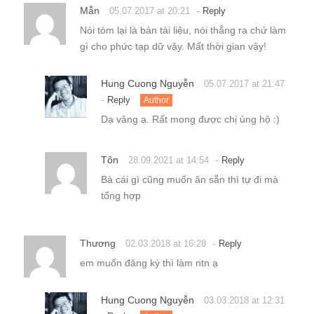
Mẫn
-
05.07.2017 at 20:21
Reply
Nói tóm lại là bán tài liệu, nói thẳng ra chứ làm
gì cho phức tạp dữ vậy. Mất thời gian vậy!
Hung Cuong Nguyễn
05.07.2017 at 21:47
-
Reply
Author
Dạ vâng ạ. Rất mong được chị ủng hộ :)
Tôn
-
28.09.2021 at 14:54
Reply
Bà cái gì cũng muốn ăn sẵn thì tự đi mà
tổng hợp
Thương
-
02.03.2018 at 16:28
Reply
em muốn đăng ký thì làm ntn ạ
Hung Cuong Nguyễn
03.03.2018 at 12:31