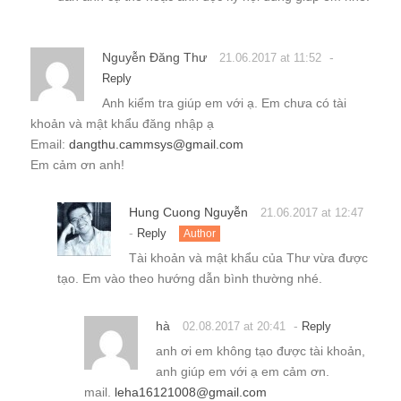
Nguyễn Đăng Thư
-
21.06.2017 at 11:52
Reply
Anh kiểm tra giúp em với ạ. Em chưa có tài
khoản và mật khẩu đăng nhập ạ
Email:
dangthu.cammsys@gmail.com
Em cảm ơn anh!
Hung Cuong Nguyễn
21.06.2017 at 12:47
-
Reply
Author
Tài khoản và mật khẩu của Thư vừa được
tạo. Em vào theo hướng dẫn bình thường nhé.
hà
-
02.08.2017 at 20:41
Reply
anh ơi em không tạo được tài khoản,
anh giúp em với ạ em cảm ơn.
mail.
leha16121008@gmail.com