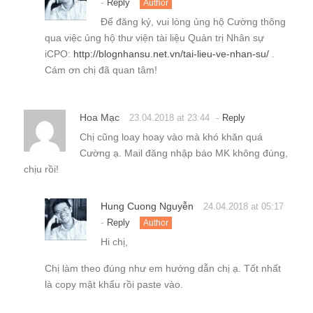
-
Reply
Author
Để đăng ký, vui lòng ủng hộ Cường thông
qua việc ủng hộ thư viện tài liệu Quản trị Nhân sự
iCPO:
http://blognhansu.net.vn/tai-lieu-ve-nhan-su/
.
Cám ơn chị đã quan tâm!
Hoa Mạc
-
23.04.2018 at 23:44
Reply
Chị cũng loay hoay vào mà khó khăn quá
Cường ạ. Mail đăng nhập báo MK không đúng,
chịu rồi!
Hung Cuong Nguyễn
24.04.2018 at 05:17
-
Reply
Author
Hi chị,
Chị làm theo đúng như em hướng dẫn chị ạ. Tốt nhất
là copy mật khẩu rồi paste vào.