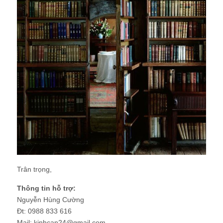
Trân trọng,
Thông tin hỗ trợ:
Nguyễn Hùng Cường
Đt: 0988 833 616
Mail: kinhcan24@gmail.com