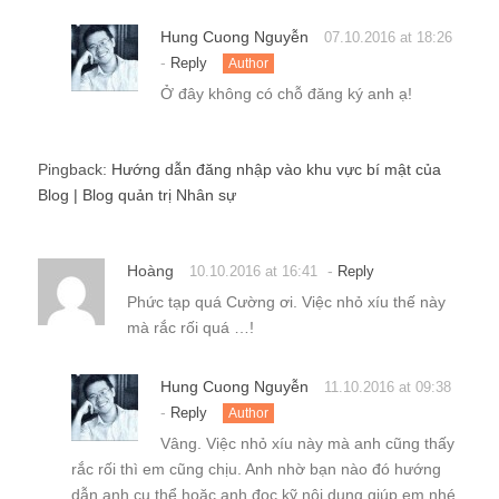
Hung Cuong Nguyễn
07.10.2016 at 18:26
-
Reply
Author
Ở đây không có chỗ đăng ký anh ạ!
Pingback:
Hướng dẫn đăng nhập vào khu vực bí mật của
Blog | Blog quản trị Nhân sự
Hoàng
-
10.10.2016 at 16:41
Reply
Phức tạp quá Cường ơi. Việc nhỏ xíu thế này
mà rắc rối quá …!
Hung Cuong Nguyễn
11.10.2016 at 09:38
-
Reply
Author
Vâng. Việc nhỏ xíu này mà anh cũng thấy
rắc rối thì em cũng chịu. Anh nhờ bạn nào đó hướng
dẫn anh cụ thể hoặc anh đọc kỹ nội dung giúp em nhé.