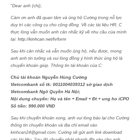
"
Dear anh (chị),
Cám ơn anh đã quan tâm và ủng hộ Cường trong nỗ lực
duy trì các công cụ cho cộng đồng. Về các tài liệu HR, C
thực lòng vẫn muốn anh cân nhắc kỹ về nhu cầu của mình
tại:
http://kinhcan.net/hrform
Sau khi cân nhắc và vẫn muốn ủng hộ, nếu được, mong
anh anh tin tưởng và vui lòng đồng ý hình thức ủng hộ là
chuyển khoản giúp. Thông tin tài khoản của C:
Chủ tài khoản Nguyễn Hùng Cường
Vietcombank số tk: 0011004039312 sở giao dịch
Vietcombank Ngô Quyền Hà Nội;
Nội dung chuyển: Họ và tên + Email + Đt + ung ho iCPO
Số tiền: 990.000 VND
Sau khi chuyển khoản xong, anh vui lòng báo lại cho Cường
thông tin chuyển khoản và địa chỉ email vào
kinhcan24@gmail.com. Cường sẽ gửi anh link download
các tài liệu. Sau đó chuyển phát nhanh đĩa vào cho anh.