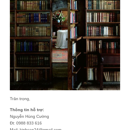
Trân trọng,
Thông tin hỗ trợ:
Nguyễn Hùng Cường
Đt: 0988 833 616
Mail: kinhcan24@gmail.com