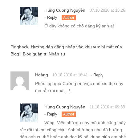
Hung Cuong Nguyễn
07.10.2016 at 18:26
-
Reply
Author
Ở đây không có chỗ đăng ký anh ạ!
Pingback:
Hướng dẫn đăng nhập vào khu vực bí mật của
Blog | Blog quản trị Nhân sự
Hoàng
-
10.10.2016 at 16:41
Reply
Phức tạp quá Cường ơi. Việc nhỏ xíu thế này
mà rắc rối quá …!
Hung Cuong Nguyễn
11.10.2016 at 09:38
-
Reply
Author
Vâng. Việc nhỏ xíu này mà anh cũng thấy
rắc rối thì em cũng chịu. Anh nhờ bạn nào đó hướng
dẫn anh cụ thể hoặc anh đọc kỹ nội dung giúp em nhé.