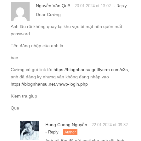
Nguyễn Văn Quế
-
20.01.2024 at 13:02
Reply
Dear Cường
Anh lâu rồi không quay lại khu vực bí mật nên quên mất
password
Tên đăng nhập của anh là:
bac…
Cường có gưi link tới
https://blognhansu.getflycrm.com/c3s
;
anh đã đăng ky nhưng vân không đang nhâp vao
https://blognhansu.net.vn/wp-login.php
Kiem tra giup
Que
Hung Cuong Nguyễn
22.01.2024 at 09:32
-
Reply
Author
Anh ơi! Em đã gửi mail cho anh rồi. Anh