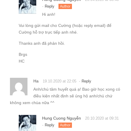
-
Reply
Author
Hi anh!
Vui lòng gửi mail cho Cường (hoặc reply email) để
Cường hỗ trợ trực tiếp anh nhé.
Thanks anh đã phản hồi.
Brgs
HC
Ha
-
19.10.2020 at 22:05
Reply
Anh/chú tâm huyết quá ạ! Bao giờ học xong có
điều kiện nhất định sẽ ủng hộ anh/chú chứ
không xem chùa nữa ^^
Hung Cuong Nguyễn
20.10.2020 at 09:31
-
Reply
Author