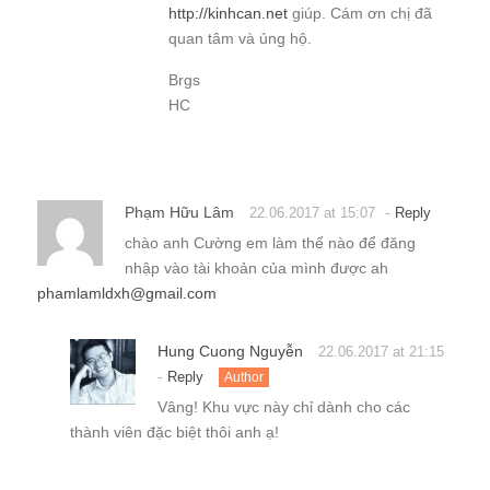
http://kinhcan.net
giúp. Cám ơn chị đã
quan tâm và ủng hộ.
Brgs
HC
Phạm Hữu Lâm
-
22.06.2017 at 15:07
Reply
chào anh Cường em làm thế nào để đăng
nhập vào tài khoản của mình được ah
phamlamldxh@gmail.com
Hung Cuong Nguyễn
22.06.2017 at 21:15
-
Reply
Author
Vâng! Khu vực này chỉ dành cho các
thành viên đặc biệt thôi anh ạ!