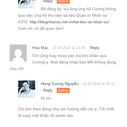
-
Reply
Author
Để đăng ký, vui lòng ủng hộ Cường thông
qua việc ủng hộ thư viện tài liệu Quản trị Nhân sự
iCPO:
http://blognhansu.net.vn/tai-lieu-ve-nhan-su/
.
Cám ơn chị đã quan tâm!
Hoa Mạc
-
23.04.2018 at 23:44
Reply
Chị cũng loay hoay vào mà khó khăn quá
Cường ạ. Mail đăng nhập báo MK không đúng,
chịu rồi!
Hung Cuong Nguyễn
24.04.2018 at 05:17
-
Reply
Author
Hi chị,
Chị làm theo đúng như em hướng dẫn chị ạ. Tốt nhất
là copy mật khẩu rồi paste vào.