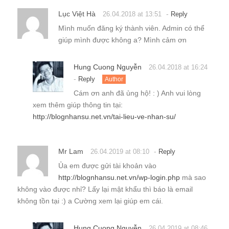
Lục Việt Hà
-
26.04.2018 at 13:51
Reply
Mình muốn đăng ký thành viên. Admin có thể
giúp mình được không a? Mình cảm ơn
Hung Cuong Nguyễn
26.04.2018 at 16:24
-
Reply
Author
Cám ơn anh đã ủng hộ! : ) Anh vui lòng
xem thêm giúp thông tin tại:
http://blognhansu.net.vn/tai-lieu-ve-nhan-su/
Mr Lam
-
26.04.2019 at 08:10
Reply
Ủa em được gửi tài khoản vào
http://blognhansu.net.vn/wp-login.php
mà sao
không vào được nhỉ? Lấy lại mật khẩu thì báo là email
không tồn tại :) a Cường xem lại giúp em cái.
Hung Cuong Nguyễn
26.04.2019 at 08:46