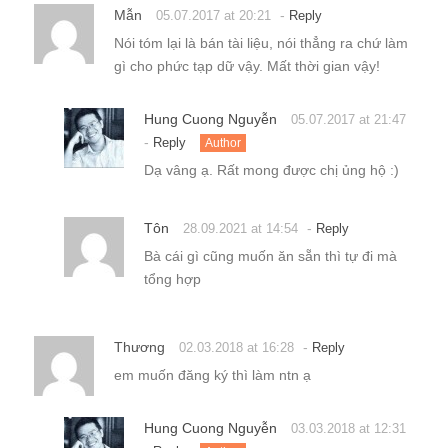
Mẫn
-
05.07.2017 at 20:21
Reply
Nói tóm lại là bán tài liệu, nói thẳng ra chứ làm
gì cho phức tạp dữ vậy. Mất thời gian vậy!
Hung Cuong Nguyễn
05.07.2017 at 21:47
-
Reply
Author
Dạ vâng ạ. Rất mong được chị ủng hộ :)
Tôn
-
28.09.2021 at 14:54
Reply
Bà cái gì cũng muốn ăn sẵn thì tự đi mà
tổng hợp
Thương
-
02.03.2018 at 16:28
Reply
em muốn đăng ký thì làm ntn ạ
Hung Cuong Nguyễn
03.03.2018 at 12:31