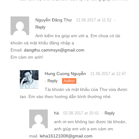
Nguyễn Đăng Thư
-
21.06.2017 at 11:52
Reply
Anh kiểm tra giúp em với ạ. Em chưa có tài
khoản và mật khẩu đăng nhập ạ
Email:
dangthu.cammsys@gmail.com
Em cảm ơn anh!
Hung Cuong Nguyễn
21.06.2017 at 12:47
-
Reply
Author
Tài khoản và mật khẩu của Thư vừa được
tạo. Em vào theo hướng dẫn bình thường nhé.
hà
-
02.08.2017 at 20:41
Reply
anh ơi em không tạo được tài khoản,
anh giúp em với ạ em cảm ơn.
mail.
leha16121008@gmail.com