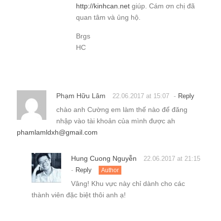
http://kinhcan.net
giúp. Cám ơn chị đã
quan tâm và ủng hộ.
Brgs
HC
Phạm Hữu Lâm
-
22.06.2017 at 15:07
Reply
chào anh Cường em làm thế nào để đăng
nhập vào tài khoản của mình được ah
phamlamldxh@gmail.com
Hung Cuong Nguyễn
22.06.2017 at 21:15
-
Reply
Author
Vâng! Khu vực này chỉ dành cho các
thành viên đặc biệt thôi anh ạ!