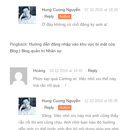
Hung Cuong Nguyễn
07.10.2016 at 18:26
-
Reply
Author
Ở đây không có chỗ đăng ký anh ạ!
Pingback:
Hướng dẫn đăng nhập vào khu vực bí mật của
Blog | Blog quản trị Nhân sự
Hoàng
-
10.10.2016 at 16:41
Reply
Phức tạp quá Cường ơi. Việc nhỏ xíu thế này
mà rắc rối quá …!
Hung Cuong Nguyễn
11.10.2016 at 09:38
-
Reply
Author
Vâng. Việc nhỏ xíu này mà anh cũng thấy
rắc rối thì em cũng chịu. Anh nhờ bạn nào đó hướng
dẫn anh cụ thể hoặc anh đọc kỹ nội dung giúp em nhé.