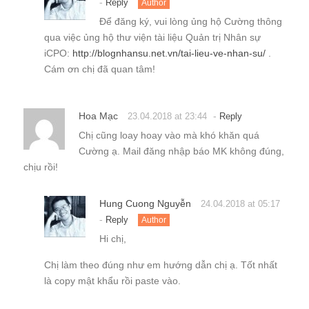
-
Reply
Author
Để đăng ký, vui lòng ủng hộ Cường thông
qua việc ủng hộ thư viện tài liệu Quản trị Nhân sự
iCPO:
http://blognhansu.net.vn/tai-lieu-ve-nhan-su/
.
Cám ơn chị đã quan tâm!
Hoa Mạc
-
23.04.2018 at 23:44
Reply
Chị cũng loay hoay vào mà khó khăn quá
Cường ạ. Mail đăng nhập báo MK không đúng,
chịu rồi!
Hung Cuong Nguyễn
24.04.2018 at 05:17
-
Reply
Author
Hi chị,
Chị làm theo đúng như em hướng dẫn chị ạ. Tốt nhất
là copy mật khẩu rồi paste vào.