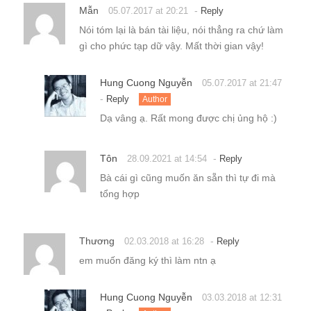
Mẫn
-
05.07.2017 at 20:21
Reply
Nói tóm lại là bán tài liệu, nói thẳng ra chứ làm
gì cho phức tạp dữ vậy. Mất thời gian vậy!
Hung Cuong Nguyễn
05.07.2017 at 21:47
-
Reply
Author
Dạ vâng ạ. Rất mong được chị ủng hộ :)
Tôn
-
28.09.2021 at 14:54
Reply
Bà cái gì cũng muốn ăn sẵn thì tự đi mà
tổng hợp
Thương
-
02.03.2018 at 16:28
Reply
em muốn đăng ký thì làm ntn ạ
Hung Cuong Nguyễn
03.03.2018 at 12:31