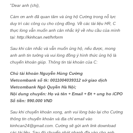
"
Dear anh (chị),
Cám ơn anh đã quan tâm và ủng hộ Cường trong nỗ lực
duy trì các công cụ cho cộng đồng. Về các tài liệu HR, C
thực lòng vẫn muốn anh cân nhắc kỹ về nhu cầu của mình
tại:
http://kinhcan.net/hrform
Sau khi cân nhắc và vẫn muốn ủng hộ, nếu được, mong
anh anh tin tưởng và vui lòng đồng ý hình thức ủng hộ là
chuyển khoản giúp. Thông tin tài khoản của C:
Chủ tài khoản Nguyễn Hùng Cường
Vietcombank số tk: 0011004039312 sở giao dịch
Vietcombank Ngô Quyền Hà Nội;
Nội dung chuyển: Họ và tên + Email + Đt + ung ho iCPO
Số tiền: 990.000 VND
Sau khi chuyển khoản xong, anh vui lòng báo lại cho Cường
thông tin chuyển khoản và địa chỉ email vào
kinhcan24@gmail.com. Cường sẽ gửi anh link download
các tài liệu. Sau đó chuyển phát nhanh đĩa vào cho anh.