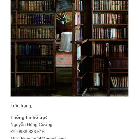
Trân trọng,
Thông tin hỗ trợ:
Nguyễn Hùng Cường
Đt: 0988 833 616
Mail: kinhcan24@gmail.com