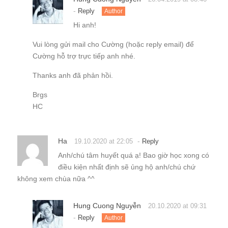
-
Reply
Author
Hi anh!
Vui lòng gửi mail cho Cường (hoặc reply email) để
Cường hỗ trợ trực tiếp anh nhé.
Thanks anh đã phản hồi.
Brgs
HC
Ha
-
19.10.2020 at 22:05
Reply
Anh/chú tâm huyết quá ạ! Bao giờ học xong có
điều kiện nhất định sẽ ủng hộ anh/chú chứ
không xem chùa nữa ^^
Hung Cuong Nguyễn
20.10.2020 at 09:31
-
Reply
Author