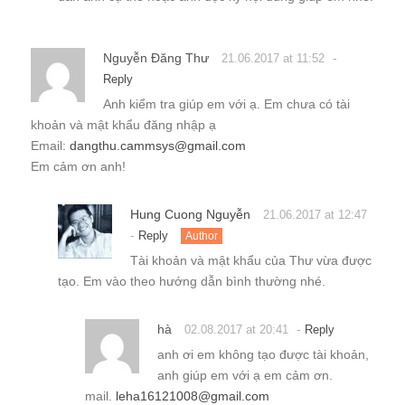
Nguyễn Đăng Thư
-
21.06.2017 at 11:52
Reply
Anh kiểm tra giúp em với ạ. Em chưa có tài
khoản và mật khẩu đăng nhập ạ
Email:
dangthu.cammsys@gmail.com
Em cảm ơn anh!
Hung Cuong Nguyễn
21.06.2017 at 12:47
-
Reply
Author
Tài khoản và mật khẩu của Thư vừa được
tạo. Em vào theo hướng dẫn bình thường nhé.
hà
-
02.08.2017 at 20:41
Reply
anh ơi em không tạo được tài khoản,
anh giúp em với ạ em cảm ơn.
mail.
leha16121008@gmail.com