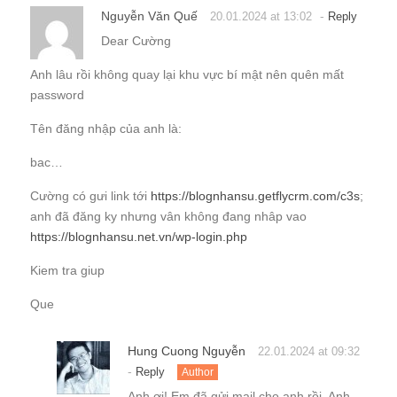
Nguyễn Văn Quế
-
20.01.2024 at 13:02
Reply
Dear Cường
Anh lâu rồi không quay lại khu vực bí mật nên quên mất
password
Tên đăng nhập của anh là:
bac…
Cường có gưi link tới
https://blognhansu.getflycrm.com/c3s
;
anh đã đăng ky nhưng vân không đang nhâp vao
https://blognhansu.net.vn/wp-login.php
Kiem tra giup
Que
Hung Cuong Nguyễn
22.01.2024 at 09:32
-
Reply
Author
Anh ơi! Em đã gửi mail cho anh rồi. Anh