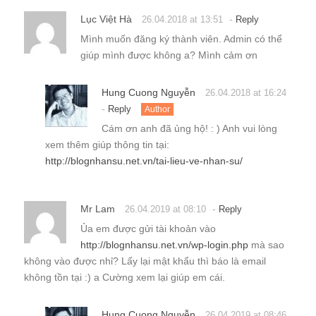
Lục Việt Hà
-
26.04.2018 at 13:51
Reply
Mình muốn đăng ký thành viên. Admin có thể
giúp mình được không a? Mình cảm ơn
Hung Cuong Nguyễn
26.04.2018 at 16:24
-
Reply
Author
Cám ơn anh đã ủng hộ! : ) Anh vui lòng
xem thêm giúp thông tin tại:
http://blognhansu.net.vn/tai-lieu-ve-nhan-su/
Mr Lam
-
26.04.2019 at 08:10
Reply
Ủa em được gửi tài khoản vào
http://blognhansu.net.vn/wp-login.php
mà sao
không vào được nhỉ? Lấy lại mật khẩu thì báo là email
không tồn tại :) a Cường xem lại giúp em cái.
Hung Cuong Nguyễn
26.04.2019 at 08:46