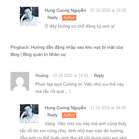
Hung Cuong Nguyễn
07.10.2016 at 18:26
-
Reply
Author
Ở đây không có chỗ đăng ký anh ạ!
Pingback:
Hướng dẫn đăng nhập vào khu vực bí mật của
Blog | Blog quản trị Nhân sự
Hoàng
-
10.10.2016 at 16:41
Reply
Phức tạp quá Cường ơi. Việc nhỏ xíu thế này
mà rắc rối quá …!
Hung Cuong Nguyễn
11.10.2016 at 09:38
-
Reply
Author
Vâng. Việc nhỏ xíu này mà anh cũng thấy
rắc rối thì em cũng chịu. Anh nhờ bạn nào đó hướng
dẫn anh cụ thể hoặc anh đọc kỹ nội dung giúp em nhé.