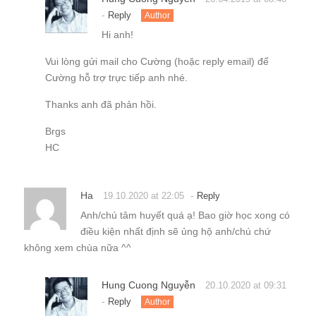
-
Reply
Author
Hi anh!
Vui lòng gửi mail cho Cường (hoặc reply email) để
Cường hỗ trợ trực tiếp anh nhé.
Thanks anh đã phản hồi.
Brgs
HC
Ha
-
19.10.2020 at 22:05
Reply
Anh/chú tâm huyết quá ạ! Bao giờ học xong có
điều kiện nhất định sẽ ủng hộ anh/chú chứ
không xem chùa nữa ^^
Hung Cuong Nguyễn
20.10.2020 at 09:31
-
Reply
Author