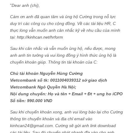
"
Dear anh (chị),
Cám ơn anh đã quan tâm và ủng hộ Cường trong nỗ lực
duy trì các công cụ cho cộng đồng. Về các tài liệu HR, C
thực lòng vẫn muốn anh cân nhắc kỹ về nhu cầu của mình
tại:
http://kinhcan.net/hrform
Sau khi cân nhắc và vẫn muốn ủng hộ, nếu được, mong
anh anh tin tưởng và vui lòng đồng ý hình thức ủng hộ là
chuyển khoản giúp. Thông tin tài khoản của C:
Chủ tài khoản Nguyễn Hùng Cường
Vietcombank số tk: 0011004039312 sở giao dịch
Vietcombank Ngô Quyền Hà Nội;
Nội dung chuyển: Họ và tên + Email + Đt + ung ho iCPO
Số tiền: 990.000 VND
Sau khi chuyển khoản xong, anh vui lòng báo lại cho Cường
thông tin chuyển khoản và địa chỉ email vào
kinhcan24@gmail.com. Cường sẽ gửi anh link download
các tài liệu. Sau đó chuyển phát nhanh đĩa vào cho anh.