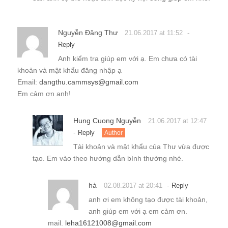
Nguyễn Đăng Thư
-
21.06.2017 at 11:52
Reply
Anh kiểm tra giúp em với ạ. Em chưa có tài
khoản và mật khẩu đăng nhập ạ
Email:
dangthu.cammsys@gmail.com
Em cảm ơn anh!
Hung Cuong Nguyễn
21.06.2017 at 12:47
-
Reply
Author
Tài khoản và mật khẩu của Thư vừa được
tạo. Em vào theo hướng dẫn bình thường nhé.
hà
-
02.08.2017 at 20:41
Reply
anh ơi em không tạo được tài khoản,
anh giúp em với ạ em cảm ơn.
mail.
leha16121008@gmail.com