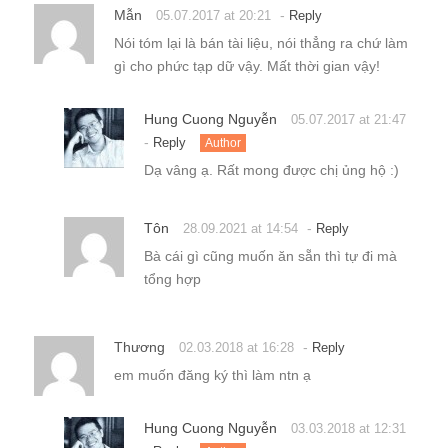
Mẫn
-
05.07.2017 at 20:21
Reply
Nói tóm lại là bán tài liệu, nói thẳng ra chứ làm
gì cho phức tạp dữ vậy. Mất thời gian vậy!
Hung Cuong Nguyễn
05.07.2017 at 21:47
-
Reply
Author
Dạ vâng ạ. Rất mong được chị ủng hộ :)
Tôn
-
28.09.2021 at 14:54
Reply
Bà cái gì cũng muốn ăn sẵn thì tự đi mà
tổng hợp
Thương
-
02.03.2018 at 16:28
Reply
em muốn đăng ký thì làm ntn ạ
Hung Cuong Nguyễn
03.03.2018 at 12:31