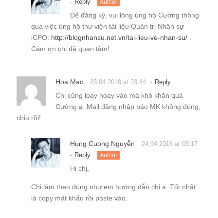
-
Reply
Author
Để đăng ký, vui lòng ủng hộ Cường thông
qua việc ủng hộ thư viện tài liệu Quản trị Nhân sự
iCPO:
http://blognhansu.net.vn/tai-lieu-ve-nhan-su/
.
Cám ơn chị đã quan tâm!
Hoa Mạc
-
23.04.2018 at 23:44
Reply
Chị cũng loay hoay vào mà khó khăn quá
Cường ạ. Mail đăng nhập báo MK không đúng,
chịu rồi!
Hung Cuong Nguyễn
24.04.2018 at 05:17
-
Reply
Author
Hi chị,
Chị làm theo đúng như em hướng dẫn chị ạ. Tốt nhất
là copy mật khẩu rồi paste vào.