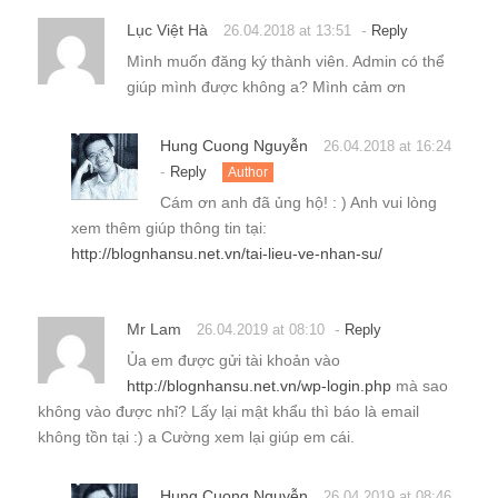
Lục Việt Hà
-
26.04.2018 at 13:51
Reply
Mình muốn đăng ký thành viên. Admin có thể
giúp mình được không a? Mình cảm ơn
Hung Cuong Nguyễn
26.04.2018 at 16:24
-
Reply
Author
Cám ơn anh đã ủng hộ! : ) Anh vui lòng
xem thêm giúp thông tin tại:
http://blognhansu.net.vn/tai-lieu-ve-nhan-su/
Mr Lam
-
26.04.2019 at 08:10
Reply
Ủa em được gửi tài khoản vào
http://blognhansu.net.vn/wp-login.php
mà sao
không vào được nhỉ? Lấy lại mật khẩu thì báo là email
không tồn tại :) a Cường xem lại giúp em cái.
Hung Cuong Nguyễn
26.04.2019 at 08:46