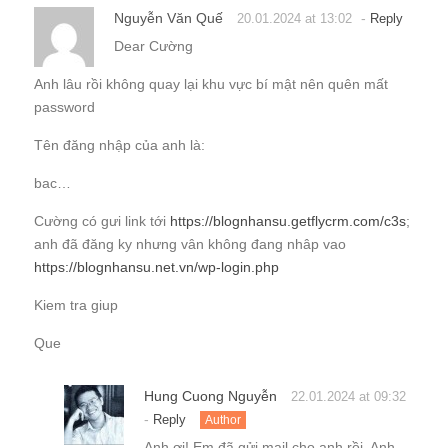
Nguyễn Văn Quế
-
20.01.2024 at 13:02
Reply
Dear Cường
Anh lâu rồi không quay lại khu vực bí mật nên quên mất
password
Tên đăng nhập của anh là:
bac…
Cường có gưi link tới
https://blognhansu.getflycrm.com/c3s
;
anh đã đăng ky nhưng vân không đang nhâp vao
https://blognhansu.net.vn/wp-login.php
Kiem tra giup
Que
Hung Cuong Nguyễn
22.01.2024 at 09:32
-
Reply
Author
Anh ơi! Em đã gửi mail cho anh rồi. Anh