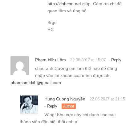
http://kinhcan.net
giúp. Cám ơn chị đã
quan tâm và ủng hộ.
Brgs
HC
Phạm Hữu Lâm
-
22.06.2017 at 15:07
Reply
chào anh Cường em làm thế nào để đăng
nhập vào tài khoản của mình được ah
phamlamldxh@gmail.com
Hung Cuong Nguyễn
22.06.2017 at 21:15
-
Reply
Author
Vâng! Khu vực này chỉ dành cho các
thành viên đặc biệt thôi anh ạ!