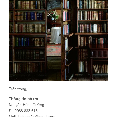
Trân trọng,
Thông tin hỗ trợ:
Nguyễn Hùng Cường
Đt: 0988 833 616
Mail: kinhcan24@gmail.com